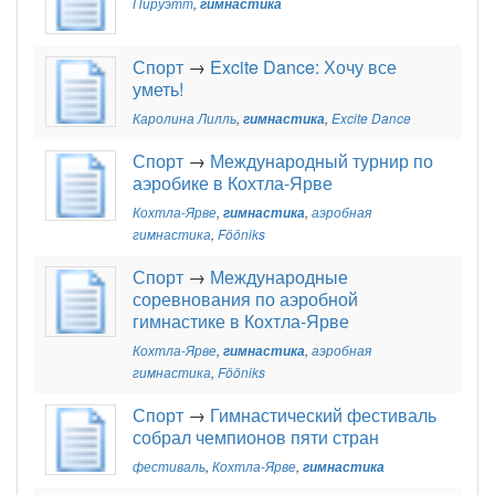
Пируэтт
,
гимнастика
Спорт
→
Excite Dance: Хочу все
уметь!
Каролина Лилль
,
гимнастика
,
Excite Dance
Спорт
→
Международный турнир по
аэробике в Кохтла-Ярве
Кохтла-Ярве
,
гимнастика
,
аэробная
гимнастика
,
Fööniks
Спорт
→
Международные
соревнования по аэробной
гимнастике в Кохтла-Ярве
Кохтла-Ярве
,
гимнастика
,
аэробная
гимнастика
,
Fööniks
Спорт
→
Гимнастический фестиваль
собрал чемпионов пяти стран
фестиваль
,
Кохтла-Ярве
,
гимнастика