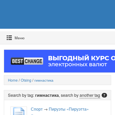
Mеню
Home
/
Otsing
/
гимнастика
Search by tag:
гимнастика
, search by
another tag
7
Спорт
→
Пируэты «Пируэтта»