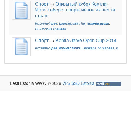
Спорт
→
Открытый кубок Кохтла-
Ярве соберет спортсменов из шести
стран
Кохтла-Ярве
,
Екатерина Пак
,
гимнастика
,
Виктория Грачева
Спорт
→
Kohtla-Järve Open Cup 2014
Кохтла-Ярве
,
гимнастика
,
Варвара Михалева
,
k
Eesti Estonia WWW © 2026
VPS SSD Estonia