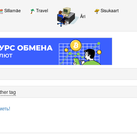
Sillamäe
Travel
Sisukaart
Äri
ther tag
меть!