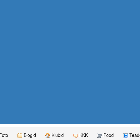
Foto
Blogid
Klubid
KKK
Pood
Teade