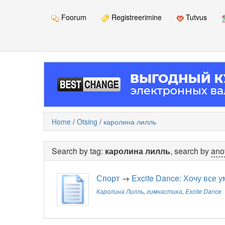
Foorum
Registreerimine
Tutvus
Home
/
Otsing
/
каролина лилль
Search by tag:
каролина лилль
, search by
ano
Спорт
→
Excite Dance: Хочу все у
Каролина Лилль
,
гимнастика
,
Excite Dance