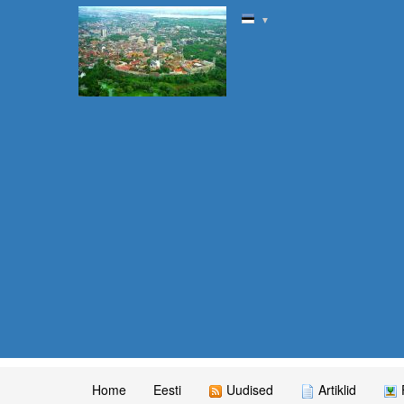
▼
Home
Eesti
Uudised
Artiklid