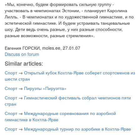
«Мы, конечно, будем формировать сильную группу -
участвовать в чемпионатах Эстонии, - планирует Каролина
Лилль. - В чемпионатах и по художественной гимнастике, и по
эстетической гимнастике. И будем устраивать танцевальные
шоу. Дети ведь очень разные, у них разные способности,
разные возможности, разные стремления».
Евгения ГОРСКИ, moles.ee, 27.01.07
Discuss on forum
Similar articles:
Спорт
→
Открытый кубок Кохтла-Ярве соберет спортсменов из
шести стран
Спорт
→
Пируэты «Пируэтта»
Спорт
→
Гимнастический фестиваль собрал чемпионов пяти
стран
Спорт
→
Международные соревнования по аэробной
гимнастике в Кохтла-Ярве
Спорт
→
Международный турнир по аэробике в Кохтла-Ярве