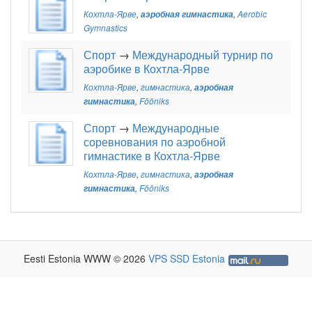
Кохтла-Ярве
,
аэробная гимнастика
,
Aerobic
Gymnastics
Спорт
→
Международный турнир по
аэробике в Кохтла-Ярве
Кохтла-Ярве
,
гимнастика
,
аэробная
гимнастика
,
Fööniks
Спорт
→
Международные
соревнования по аэробной
гимнастике в Кохтла-Ярве
Кохтла-Ярве
,
гимнастика
,
аэробная
гимнастика
,
Fööniks
Eesti Estonia WWW © 2026
VPS SSD Estonia