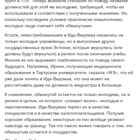
групп в ТПУ. Теперь возникли стенания по поводу нехватки
должностей для этой же молодежи, требующей, чтобы ее
использовали в соответствии с полученными знаниями. Но,
поскольку последнее условие практически невыполнимо,
молодые люди считают себя обманутыми.
Кстати, невостребованными в Ида-Вирумаа оказались не
только молодые управленцы, но и выпускники других
государственных вузов Эстонии, которые вернулись (или
должны будут вернуться) в регион после окончания учебы.
Многие из них выражают озабоченность по поводу своего
будущего. Например, Ирина, получающая медицинское
образование в Тартуском университете, сказала «МЭ», что ей
уже дали понять в Ида-Вирумаа, что она может не
рассчитывать даже на должность медсестры в больнице.
К сожалению, обманутой остается не только молодежь, но и
регион в целом, из которого «утекают мозги», молодые и
перспективные. Ида-Вирумаа теряет их в качестве
специалистов и в качестве налогоплательщиков. Получив
хорошее образование, некоторые из них вообще уезжают
навсегда за границу. Так что смело можно говорить о том, что
обманутым остается и государство.