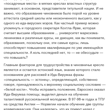
«посадочные места» в мягких креслах властных структур
занимают, в основном, представители титульной нации. И не
важно, что образование чиновников было порой на уровне
аттестата средней школы или неоконченного высшего, как у
одного из ида-вируских мэров. Как частный пример можно
упомянуть и городского секретаря Кохтла-Ярве, которая
считает высшим образованием ... университет марксизма-
ленинизма и различные курсы, не дающие, как вы понимаете,
образования, поскольку они, эти самые курсы, лишь
способствуют повышению квалификации по уже имеющейся
специальности. А коль последней нет, то — не обессудьте —
что повышать?
Главным фактором для трудоустройства в чиновничье кресло
является и остается эстонский язык, знание которого стало
основанием для расхожей в Ида-Вирумаа фразы
«специальность — эстонец», определяющей, собственно
говоря, принадлежность к верхнему социальному сословию —
«белой кости». Чтобы исправить положение, Евросоюз оказал
Ида-Вирумаа помощь: выделил деньги на обучение
талантливой русскоязычной молодежи. В 97-98-м годах в ТПУ
на средства Англии — Норвегии начали обучение две группы
идавирумаасцев. Они надеялись, что их примут назад с