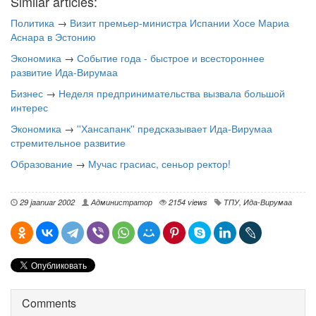
Similar articles:
Политика
→
Визит премьер-министра Испании Хосе Мариа
Аснара в Эстонию
Экономика
→
Событие года - быстрое и всестороннее
развитие Ида-Вирумаа
Бизнес
→
Неделя предпринимательства вызвала большой
интерес
Экономика
→
''Хансапанк'' предсказывает Ида-Вирумаа
стремительное развитие
Образование
→
Мучас грасиас, сеньор ректор!
29 jaanuar 2002
Администратор
2154 views
ТПУ
,
Ида-Вирумаа
Comments