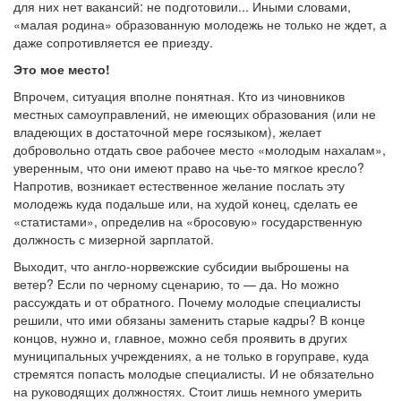
для них нет вакансий: не подготовили... Иными словами,
«малая родина» образованную молодежь не только не ждет, а
даже сопротивляется ее приезду.
Это мое место!
Впрочем, ситуация вполне понятная. Кто из чиновников
местных самоуправлений, не имеющих образования (или не
владеющих в достаточной мере госязыком), желает
добровольно отдать свое рабочее место «молодым нахалам»,
уверенным, что они имеют право на чье-то мягкое кресло?
Напротив, возникает естественное желание послать эту
молодежь куда подальше или, на худой конец, сделать ее
«статистами», определив на «бросовую» государственную
должность с мизерной зарплатой.
Выходит, что англо-норвежские субсидии выброшены на
ветер? Если по черному сценарию, то — да. Но можно
рассуждать и от обратного. Почему молодые специалисты
решили, что ими обязаны заменить старые кадры? В конце
концов, нужно и, главное, можно себя проявить в других
муниципальных учреждениях, а не только в горуправе, куда
стремятся попасть молодые специалисты. И не обязательно
на руководящих должностях. Стоит лишь немного умерить