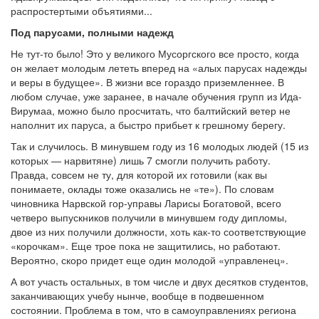
распростертыми объятиями...
Под парусами, полными надежд
Не тут-то было! Это у великого Мусоргского все просто, когда
он желает молодым лететь вперед на «алых парусах надежды
и веры в будущее». В жизни все гораздо приземленнее. В
любом случае, уже заранее, в начале обучения групп из Ида-
Вирумаа, можно было просчитать, что балтийский ветер не
наполнит их паруса, а быстро прибьет к грешному берегу.
Так и случилось. В минувшем году из 16 молодых людей (15 из
которых — нарвитяне) лишь 7 смогли получить работу.
Правда, совсем не ту, для которой их готовили (как вы
понимаете, оклады тоже оказались не «те»). По словам
чиновника Нарвской гор-управы Ларисы Богатовой, всего
четверо выпускников получили в минувшем году дипломы,
двое из них получили должности, хоть как-то соответствующие
«корочкам». Еще трое пока не защитились, но работают.
Вероятно, скоро придет еще один молодой «управленец».
А вот участь остальных, в том числе и двух десятков студентов,
заканчивающих учебу нынче, вообще в подвешенном
состоянии. Проблема в том, что в самоуправлениях региона