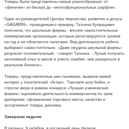
Товары были представлены самые разнообразные: от
«феничек» из бисера до «многофунциональных шарфов».
Один из руководителей Центра творчества, развития и досуга
«GAGARIN», проводившего ярмарку, Татьяна Купрацевич
пояснила, что школьные фирмы - вполне самостоятельные
коммерческие организации, которые регистрируются сроком
на год и не облагаются налогами. Вид деятельности ребята
выбирают самостоятельно. «Даже неудача школьной фирмы -
результат положительный, - говорит Татьяна. - Лучше получить
негативный опыт в школе и учесть ошибки, чем разориться в
реальном бизнесе».
Товары, представленные шко-льниками, вызвали живой
интерес у посетителей «Астри». Торговля шла бойко, а
строгое жюри в рамках конкурса «Лучшая ученическая
фирма» оценивало деятельность коммерсантов по трем
критериям: оформление торгового места, качество и
ассортимент товара, реклама.
Завершая неделю
В пятницу, 9 октября, в последний день Недели