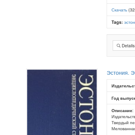
Скачать
(32
Tags:
эстон
Details
Эстония. 
Издательс
Год выпус
Описание
:
Издательств
Твердый пер
Мелованная