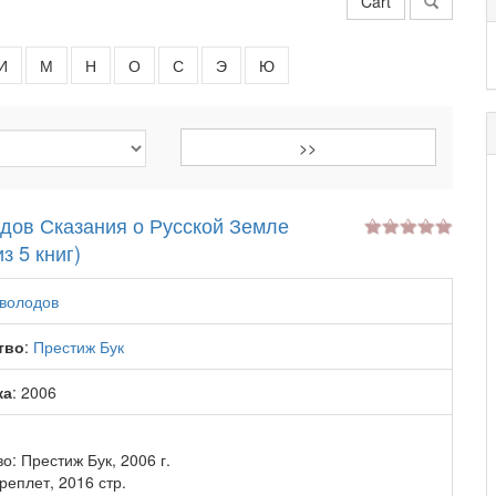
Cart
И
М
Н
О
С
Э
Ю
дов Сказания о Русской Земле
з 5 книг)
володов
тво
:
Престиж Бук
ка
: 2006
о: Престиж Бук, 2006 г.
еплет, 2016 стр.