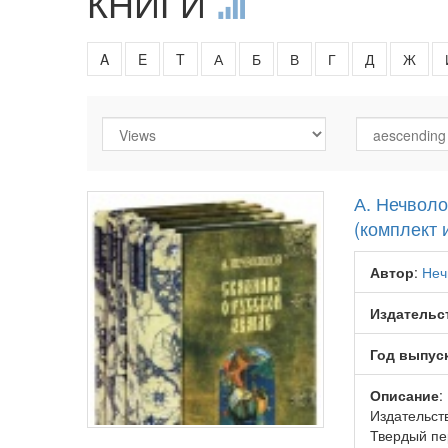
КНИГИ
A
E
T
А
Б
В
Г
Д
Ж
А. Нечволо
(комплект и
Автор
:
Неч
Издательс
Год выпус
Описание
:
Издательств
Твердый пер