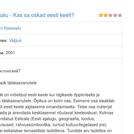
alu - Kas sa oskad eesti keelt?
ni Kasesalu
тво
:
Valgus
ка
: 2001
эстонский?
õpik täiskasvanutele
k on mõeldud eesti keele kui riigikeele õppimiseks ja
 täiskasvanutele. Õpikus on kolm osa. Esimene osa sisaldab
li eesti keele algtaseme omandamiseks. Teise osa materjal
dada ja arendada kesktasemel nõutavat keeleoskust. Kolmas
datud Esticale (Eesti ajalugu, geograafia, loodus,
rsused, rahvussümboolika, tuntud kultuuritegelased jne).
 esitatakse temaatiliste tsüklitena. Tundide arv tsüklites on