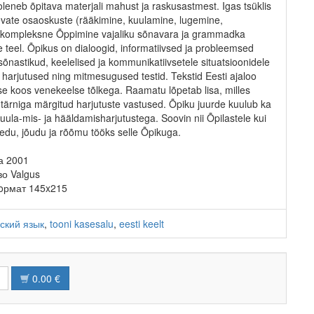
oleneb õpitava materjali mahust ja raskusastmest. Igas tsüklis
evate osaoskuste (rääkimine, kuulamine, lugemine,
) kompleksne Õppimine vajaliku sõnavara ja grammadka
teel. Õpikus on dialoogid, informatiivsed ja probleemsed
isõnastikud, keelelised ja kommunikatiivsetele situatsioonidele
 harjutused ning mitmesugused testid. Tekstid Eesti ajaloo
e koos venekeelse tõlkega. Raamatu lõpetab lisa, milles
tärniga märgitud harjutuste vastused. Õpiku juurde kuulub ka
kuula-mis- ja hääldamisharjutustega. Soovin nii Õpilastele kui
edu, jõudu ja rõõmu tööks selle Õpikuga.
а 2001
о Valgus
Фoрмат 145x215
ский язык
,
tooni kasesalu
,
eesti keelt
0.00 €