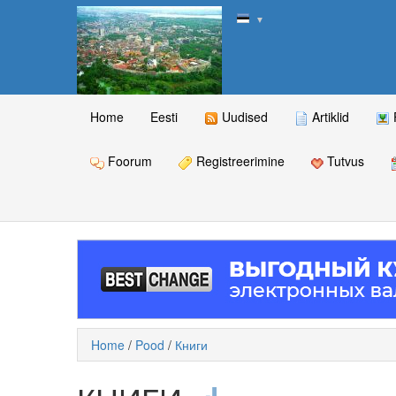
▼
Home
Eesti
Uudised
Artiklid
Foorum
Registreerimine
Tutvus
Home
/
Pood
/
Книги