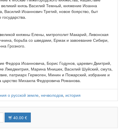
 великий князь Василий Темный, княжение Иоанна
а, Василий Иоаннович Третий, новое боярство, быт
 государства.
великой княжны Елены, митрополит Макарий, Ливонская
ичнина, борьба со шведами, Ермак и завоевание Сибири,
нна Грозного.
ие Федора Иоанновича, Борис Годунов, царевич Дмитрий,
ие Лжедмитрия, Марина Мнишек, Василий Шуйский, смута,
вие, патриарх Гермоген, Минин и Пожарский, избрание и
а царство Михаила Федоровича Романова.
ния о русской земле
,
нечволодов
,
история
40.00 €