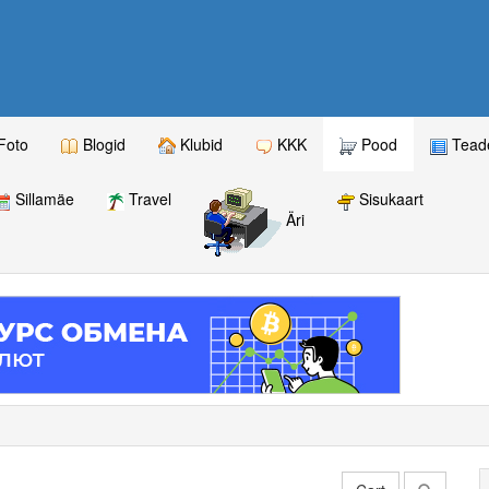
Foto
Blogid
Klubid
KKK
Pood
Teade
Sillamäe
Travel
Sisukaart
Äri