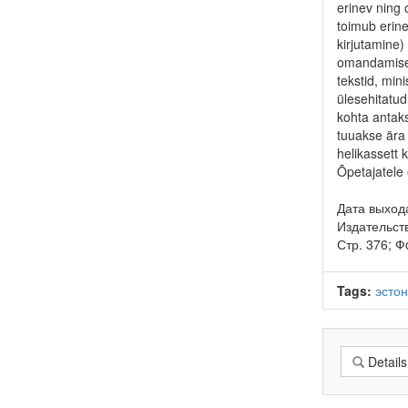
erinev ning 
toimub erin
kirjutamine
omandamise 
tekstid, min
ülesehitatud
kohta antaks
tuuakse ära 
helikassett 
Õpetajatele 
Дата выход
Издательств
Стр. 376; 
Tags:
эстон
Details