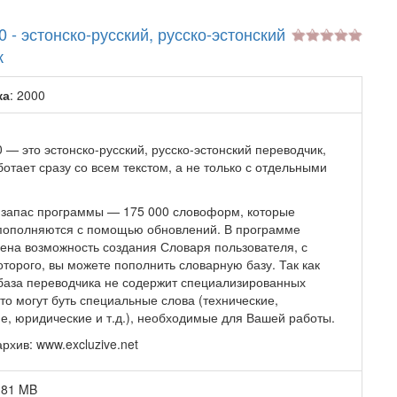
0 - эстонско-русский, русско-эстонский
к
ка
: 2000
 — это эстонско-русский, русско-эстонский переводчик,
отает сразу со всем текстом, а не только с отдельными
запас программы — 175 000 словоформ, которые
пополняются с помощью обновлений. В программе
ена возможность создания Словаря пользователя, с
торого, вы можете пополнить словарную базу. Так как
база переводчика не содержит специализированных
то могут буть специальные слова (технические,
е, юридические и т.д.), необходимые для Вашей работы.
рхив: www.excluzive.net
0.81 MB