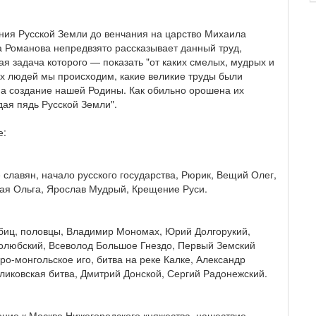
ния Русской Земли до венчания на царство Михаила
 Романова непредвзято рассказывает данный труд,
я задача которого — показать "от каких смелых, мудрых и
х людей мы происходим, какие великие труды были
а создание нашей Родины. Как обильно орошена их
дая пядь Русской Земли".
е:
славян, начало русского государства, Рюрик, Вещий Олег,
тая Ольга, Ярослав Мудрый, Крещение Руси.
биц, половцы, Владимир Мономах, Юрий Долгорукий,
олюбский, Всеволод Большое Гнездо, Первый Земский
ро-монгольское иго, битва на реке Калке, Александр
уликовская битва, Дмитрий Донской, Сергий Радонежский.
ние к Москве Нижегородского княжества, нашествие