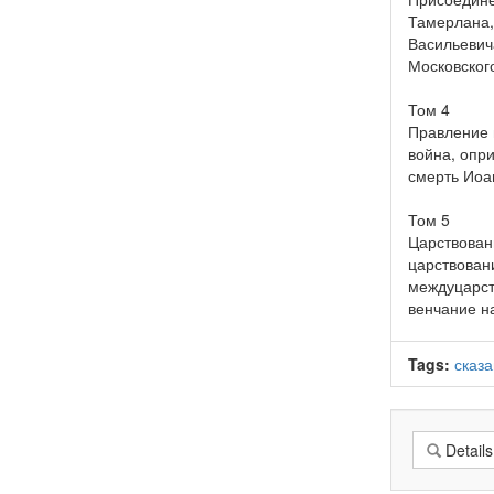
Тамерлана,
Васильевич
Московского
Том 4
Правление 
война, опр
смерть Иоа
Том 5
Царствован
царствован
междуцарст
венчание н
Tags:
сказа
Details