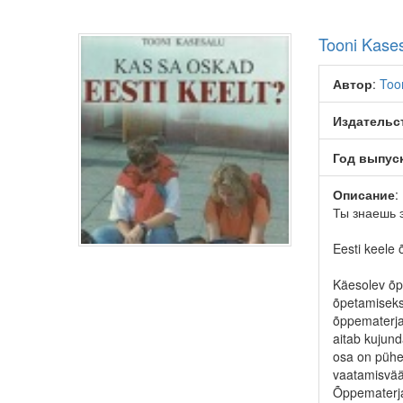
Tooni Kases
Автор
:
Too
Издательс
Год выпус
Описание
:
Ты знаешь 
Eesti keele 
Käesolev õpi
õpetamiseks
õppematerja
aitab kujun
osa on pühen
vaatamisvää
Õppematerjal