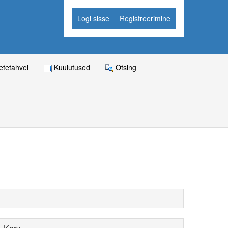
Logi sisse
Registreerimine
tetahvel
Kuulutused
Otsing