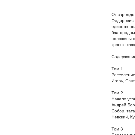
От зарожде
Федоровича
единственна
благородны
положены н
кровью каж
Содержани
Том 1
Расселение 
Игорь, Свя
Том 2
Начало усо
Андрей Бог
Собор, тата
Невский, К
Том 3
Присоедине