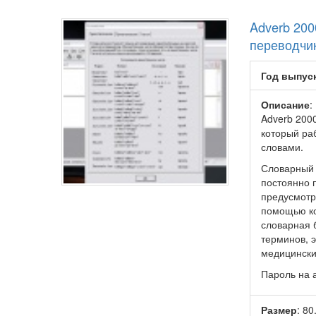
Adverb 200
переводчи
Год выпус
Описание
:
Adverb 2000
который раб
словами.
Словарный 
постоянно 
предусмотр
помощью ко
словарная 
терминов, э
медицински
Пароль на а
Размер
: 8