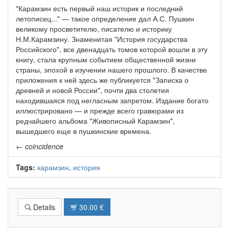
"Карамзин есть первый наш историк и последний
летописец..." — такое определение дал А.С. Пушкин
великому просветителю, писателю и историку
Н.М.Карамзину. Знаменитая "История государства
Российского", все двенадцать томов которой вошли в эту
книгу, стала крупным событием общественной жизни
страны, эпохой в изучении нашего прошлого. В качестве
приложения к ней здесь же публикуется "Записка о
древней и новой России", почти два столетия
находившаяся под негласным запретом. Издание богато
иллюстрировано — и прежде всего гравюрами из
редчайшего альбома "Живописный Карамзин",
вышедшего еще в пушкинские времена.
←
coincidence
Tags:
карамзин
,
история
Details
30.00 €