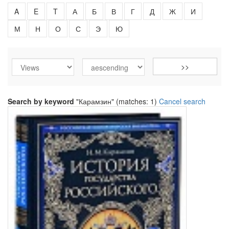
A
E
T
А
Б
В
Г
Д
Ж
И
М
Н
О
С
Э
Ю
Search by keyword
"Карамзин" (matches: 1)
Cancel search