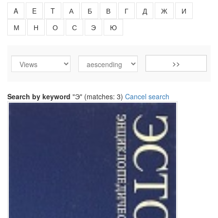
A
E
T
А
Б
В
Г
Д
Ж
И
М
Н
О
С
Э
Ю
Search by keyword
"Э" (matches: 3)
Cancel search