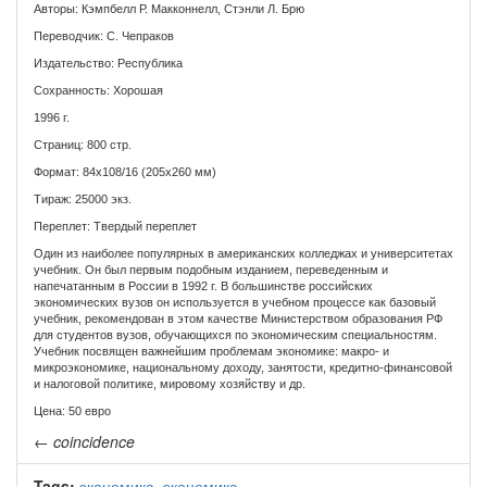
Авторы: Кэмпбелл Р. Макконнелл, Стэнли Л. Брю
Переводчик: С. Чепраков
Издательство: Республика
Сохранность: Хорошая
1996 г.
Страниц: 800 стр.
Формат: 84x108/16 (205х260 мм)
Тираж: 25000 экз.
Переплет: Твердый переплет
Один из наиболее популярных в американских колледжах и университетах
учебник. Он был первым подобным изданием, переведенным и
напечатанным в России в 1992 г. В большинстве российских
экономических вузов он используется в учебном процессе как базовый
учебник, рекомендован в этом качестве Министерством образования РФ
для студентов вузов, обучающихся по экономическим специальностям.
Учебник посвящен важнейшим проблемам экономике: макро- и
микроэкономике, национальному доходу, занятости, кредитно-финансовой
и налоговой политике, мировому хозяйству и др.
Цена: 50 евро
←
coincidence
Tags:
экономика
,
экономикс