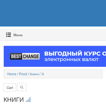
Mеню
Home
/
Pood
/
Книги
/
Э
Cart
КНИГИ