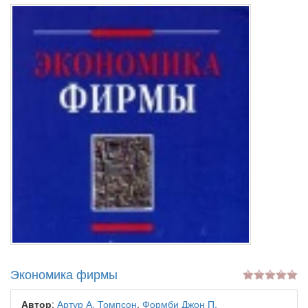
Экономика фирмы
Автор
:
Артур А. Томпсон
,
Формби Джон П.