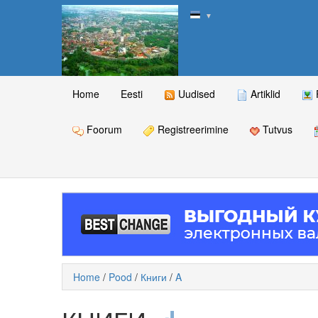
▼
Home
Eesti
Uudised
Artiklid
Foorum
Registreerimine
Tutvus
Home
/
Pood
/
Книги
/
A