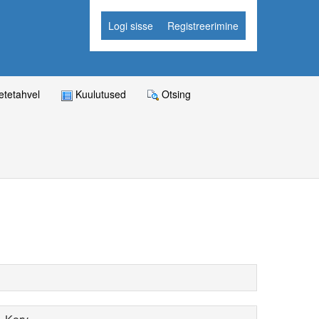
Logi sisse
Registreerimine
tetahvel
Kuulutused
Otsing