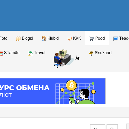
Foto
Blogid
Klubid
KKK
Pood
Teade
Sillamäe
Travel
Sisukaart
Äri