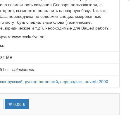
ена возможность создания Словаря пользователя, с
торого, вы можете пополнить словарную базу. Так как
база переводчика не содержит специализированных
то могут буть специальные слова (технические,
е, юридические и т.д.), необходимые для Вашей работы.
рхив: www.excluzive.net
nce
0.81 MB
51)
←
coincidence
ско-русский
,
русско-эстонский
,
переводчик
,
adverb 2000
0.00 €