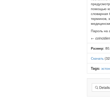
предусмотр
помощью ко
словарная 
терминов, э
медицински
Пароль на а
←
coincide
Размер
: 8
Скачать
(32
Tags:
эстон
Details