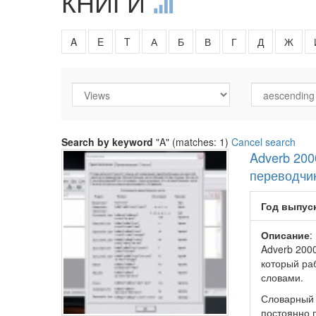
КНИГИ
A
E
T
А
Б
В
Г
Д
Ж
Search by keyword
"A" (matches: 1)
Cancel search
Adverb 200
переводчи
Год выпус
Описание
:
Adverb 2000
который раб
словами.
Словарный 
постоянно 