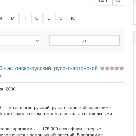
Cart
И
М
Н
О
С
Э
Ю
0 - эстонско-русский, русско-эстонский
к
ка
: 2000
 — это эстонско-русский, русско-эстонский переводчик,
отает сразу со всем текстом, а не только с отдельными
запас программы — 175 000 словоформ, которые
пополняются с помощью обновлений. В программе