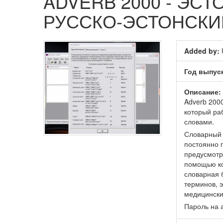
ADVERB 2000 - ЭС
РУССКО-ЭСТОНСКИ
Added by:
Год выпус
Описание:
Adverb 2000
который раб
словами.
Словарный 
постоянно 
предусмотр
помощью ко
словарная 
терминов, э
медицински
Пароль на а