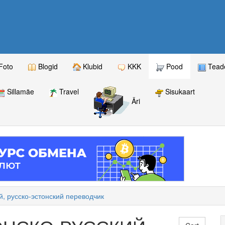
Foto
Blogid
Klubid
KKK
Pood
Teade
Sillamäe
Travel
Sisukaart
Äri
й, русско-эстонский переводчик