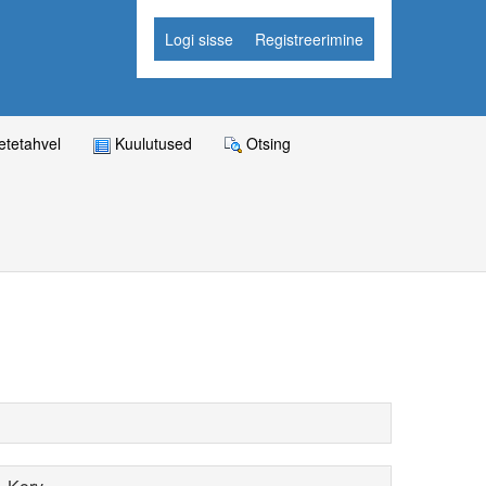
Logi sisse
Registreerimine
tetahvel
Kuulutused
Otsing