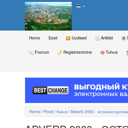
▼
Home
Eesti
Uudised
Artiklid
Foorum
Registreerimine
Tutvus
Home
/
Pood
/
Книги
/
Adverb 2000 - эстонско-русски