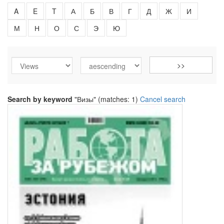
A
E
T
А
Б
В
Г
Д
Ж
И
М
Н
О
С
Э
Ю
Search by keyword
"Визы" (matches: 1)
Cancel search