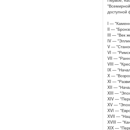
Первое, на
"Всемирной
доступной 
I — "Камен
II — "Бронз
III — "Век 
IV — "Элли
V — "Стано
VI — "Римс
VII — "Ран
VIII — "Кре
IX — "Нача
X — "Возро
XI — "Разв
XII — "Нач
XIII — "Эп
XIV — "Пер
XV — "Эпох
XVI — "Евр
XVII — "На
XVIII — "Ка
XIX — "Пер