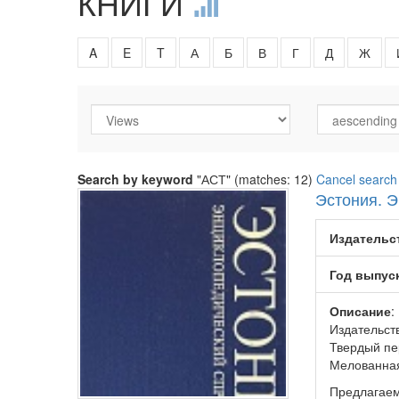
КНИГИ
A
E
T
А
Б
В
Г
Д
Ж
Search by keyword
"АСТ" (matches: 12)
Cancel search
Эстония. 
Издательс
Год выпус
Описание
:
Издательств
Твердый пер
Мелованная
Предлагаем