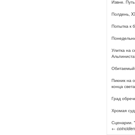
Извне. Пут
Полдень, XX
Попытка к 
Понедельник
Улитка на 
Альпиниста
Обитаемый
Пикник на 
конца света
Град обреч
Хромая суд
Сценарии. "
←
coincide