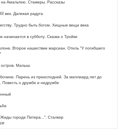
ь на Амальтею. Стажеры. Рассказы
II век. Далекая радуга
бегству. Трудно быть богом. Хищные вещи века
 начинается в субботу. Сказка о Тройке
склоне. Второе нашествие марсиан. Отель "У погибшего
"
 остров. Малыш
обочине. Парень из преисподней. За миллиард лет до
. Повесть о дружбе и недружбе
енный
ьба
Жиды города Питера...". Сталкер
nce