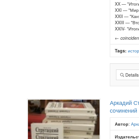
XX — "Итог
XXI — "Мир
XXII — "Кан
XXIII — "В
XXIV- "Итог
←
coincide
Tags:
исто
Details
Аркадий Ст
сочинений 
Автор
:
Арк
Издательс