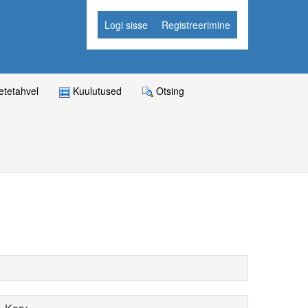
Logi sisse
Registreerimine
tetahvel
Kuulutused
Otsing