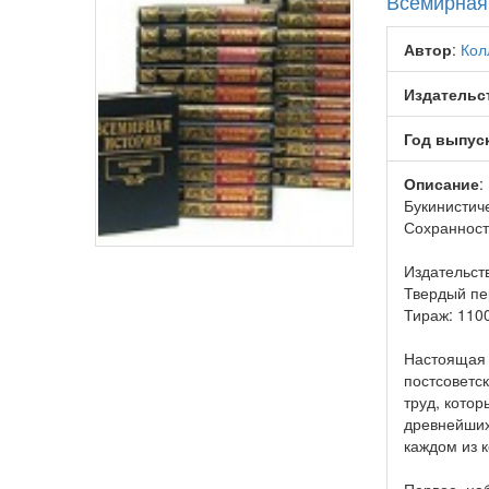
Всемирная 
Автор
:
Кол
Издательс
Год выпус
Описание
:
Букинистич
Сохранност
Издательств
Твердый пе
Тираж: 1100
Настоящая 
постсоветс
труд, кото
древнейших
каждом из 