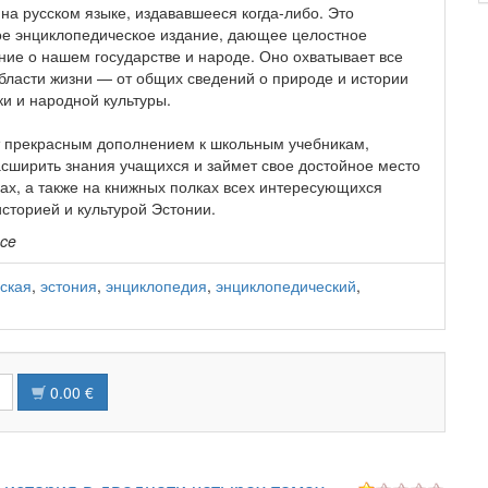
на русском языке, издававшееся когда-либо. Это
ое энциклопедическое издание, дающее целостное
ние о нашем государстве и народе. Оно охватывает все
бласти жизни — от общих сведений о природе и истории
и и народной культуры.
т прекрасным дополнением к школьным учебникам,
асширить знания учащихся и займет свое достойное место
ках, а также на книжных полках всех интересующихся
сторией и культурой Эстонии.
nce
ская
,
эстония
,
энциклопедия
,
энциклопедический
,
0.00 €