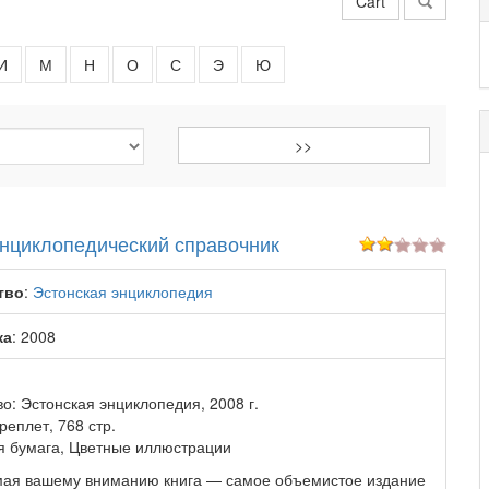
Cart
И
М
Н
О
С
Э
Ю
Энциклопедический справочник
тво
:
Эстонская энциклопедия
ка
: 2008
о: Эстонская энциклопедия, 2008 г.
еплет, 768 стр.
 бумага, Цветные иллюстрации
ая вашему вниманию книга — самое объемистое издание