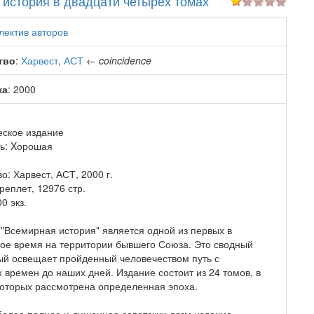
история в двадцати четырех томах
лектив авторов
тво
:
Харвест
,
АСТ
←
coincidence
ка
: 2000
еское издание
ь: Xорошая
о: Харвест, АСТ, 2000 г.
реплет, 12976 стр.
0 экз.
"Всемирная история" является одной из первых в
кое время на территории бывшего Союза. Это сводный
рый освещает пройденный человечеством путь с
 времен до наших дней. Издание состоит из 24 томов, в
которых рассмотрена определенная эпоха.