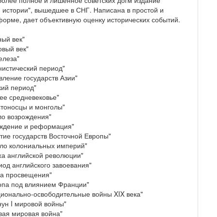
более полное и лишенное советских догм издание
 истории", вышедшее в СНГ. Написана в простой и
форме, дает объективную оценку исторических событий.
ный век"
овый век"
железа"
нистический период"
вление государств Азии"
кий период"
нее средневековье"
стоносцы и монголы"
ло возрождения"
ждение и реформация"
итие государств Восточной Европы"
ало колониальных империй"
оха английской революции"
иод английского завоевания"
а просвещения"
опа под влиянием Франции"
ционально-освободительные войны XIX века"
нун I мировой войны"
вая мировая война"