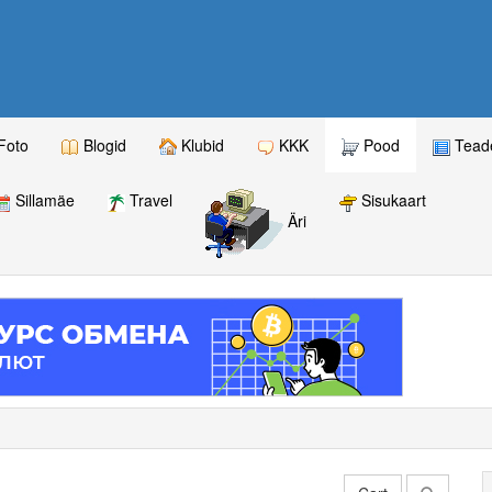
Foto
Blogid
Klubid
KKK
Pood
Teade
Sillamäe
Travel
Sisukaart
Äri