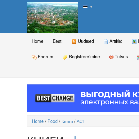
▼
Home
Eesti
Uudised
Artiklid
Foorum
Registreerimine
Tutvus
Home
/
Pood
/
Книги
/
АСТ