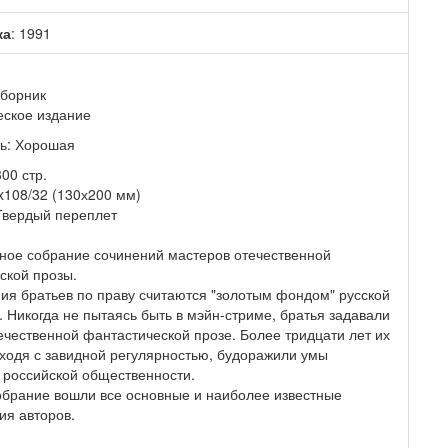
ка
: 1991
сборник
еское издание
ь: Хорошая
00 стр.
x108/32 (130х200 мм)
Твердый переплет
ное собрание сочинений мастеров отечественной
ской прозы.
ия братьев по праву считаются "золотым фондом" русской
 Никогда не пытаясь быть в мэйн-стриме, братья задавали
ечественной фантастической прозе. Более тридцати лет их
ходя с завидной регулярностью, будоражили умы
и российской общественности.
обрание вошли все основные и наиболее известные
ия авторов.