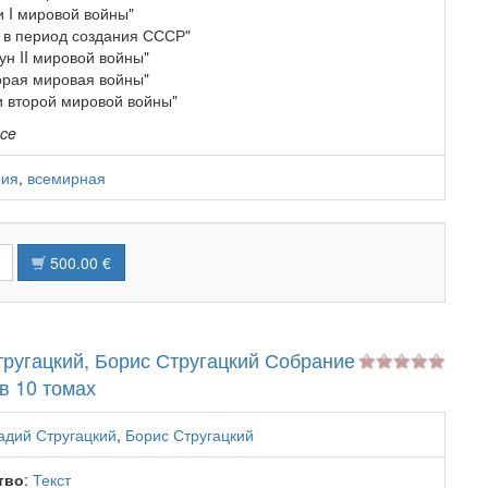
и I мировой войны"
 в период создания СССР"
ун II мировой войны"
торая мировая войны"
и второй мировой войны"
nce
рия
,
всемирная
500.00 €
ругацкий, Борис Стругацкий Собрание
в 10 томах
адий Стругацкий
,
Борис Стругацкий
тво
:
Текст