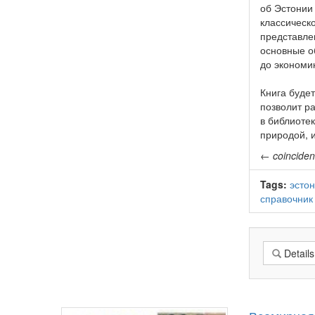
об Эстонии 
классическ
представле
основные о
до экономик
Книга буде
позволит р
в библиоте
природой, и
←
coincide
Tags:
эстон
справочник
Details