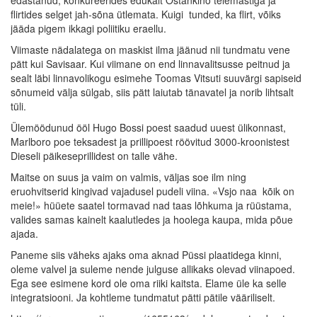
edastanud, konkureerides edukalt Ostankino telemastiga ja
flirtides selget jah-sõna ütlemata. Kuigi  tunded, ka flirt, võiks
jääda pigem ikkagi poliitiku eraellu.
Viimaste nädalatega on maskist ilma jäänud nii tundmatu vene
pätt kui Savisaar. Kui viimane on end linnavalitsusse peitnud ja
sealt läbi linnavolikogu esimehe Toomas Vitsuti suuvärgi sapiseid
sõnumeid välja sülgab, siis pätt laiutab tänavatel ja norib lihtsalt
tüli.
Ülemöödunud ööl Hugo Bossi poest saadud uuest ülikonnast,
Marlboro poe teksadest ja prillipoest röövitud 3000-kroonistest
Dieseli päikeseprillidest on talle vähe.
Maitse on suus ja vaim on valmis, väljas soe ilm ning
eruohvitserid kingivad vajadusel pudeli viina. «Vsjo naa  kõik on
meie!» hüüete saatel tormavad nad taas lõhkuma ja rüüstama,
valides samas kainelt kaalutledes ja hoolega kaupa, mida põue
ajada.
Paneme siis väheks ajaks oma aknad Püssi plaatidega kinni,
oleme valvel ja suleme nende julguse allikaks olevad viinapoed.
Ega see esimene kord ole oma riiki kaitsta. Elame üle ka selle
integratsiooni. Ja kohtleme tundmatut pätti pätile vääriliselt.