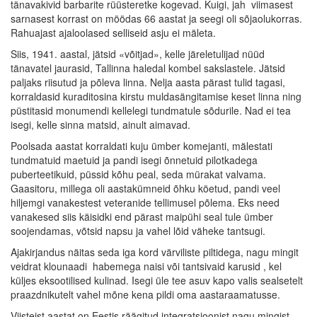
tänavakivid barbarite rüüsteretke kogevad. Kuigi, jah  viimasest
sarnasest korrast on möödas 66 aastat ja seegi oli sõjaolukorras.
Rahuajast ajaloolased selliseid asju ei mäleta.
Siis, 1941. aastal, jätsid «võitjad», kelle järeletulijad nüüd
tänavatel jaurasid, Tallinna haledal kombel sakslastele. Jätsid
paljaks riisutud ja põleva linna. Nelja aasta pärast tulid tagasi,
korraldasid kuraditosina kirstu muldasängitamise keset linna ning
püstitasid monumendi kellelegi tundmatule sõdurile. Nad ei tea
isegi, kelle sinna matsid, ainult aimavad.
Poolsada aastat korraldati kuju ümber komejanti, mälestati
tundmatuid maetuid ja pandi isegi õnnetuid pilotkadega
puberteetikuid, püssid kõhu peal, seda mürakat valvama.
Gaasitoru, millega oli aastakümneid õhku köetud, pandi veel
hiljemgi vanakestest veteranide tellimusel põlema. Eks need
vanakesed siis käisidki end pärast maipühi seal tule ümber
soojendamas, võtsid napsu ja vahel lõid väheke tantsugi.
Ajakirjandus näitas seda iga kord värviliste piltidega, nagu mingit
veidrat klounaadi  habemega naisi või tantsivaid karusid , kel
küljes eksootilised kulinad. Isegi üle tee asuv kapo valis sealsetelt
praazdnikutelt vahel mõne kena pildi oma aastaraamatusse.
Viisteist aastat on Eestis räägitud integratsioonist nagu mingist