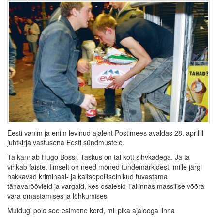
Eesti vanim ja enim levinud ajaleht Postimees avaldas 28. aprillil
juhtkirja vastusena Eesti sündmustele.
Ta kannab Hugo Bossi. Taskus on tal kott sihvkadega. Ja ta
vihkab faiste. Ilmselt on need mõned tundemärkidest, mille järgi
hakkavad kriminaal- ja kaitsepolitseinikud tuvastama
tänavaröövleid ja vargaid, kes osalesid Tallinnas massilise võõra
vara omastamises ja lõhkumises.
Muidugi pole see esimene kord, mil pika ajalooga linna