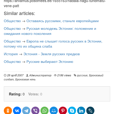
https://arvamus.postimees.ee/1655163/nadala-nagu-tundmatu-
vene-patt
Similar articles:
Общество
→
Оставаясь русскими, станьте европейцами
Общество
→
Русская молодежь Эстонии: положение и
ожидания нового поколения
Общество
→
Европа не слышит голоса русских в Эстонии,
потому что их община слаба
История
→
Эстония - Земля русских предков
Общество
→
Русские выбирают Эстонию
28 aprill 2007
Администратор
2186 views
русские
,
Бронзовый
солдат
,
Бронзовая ночь
Rating:
0
Votes:
0