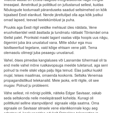
imeasjast. Ametnikud ja poliitikud on jutlustanud sellest, kuidas
Nõukogude kodumaalt päranduseks saadud seltsimehed on kõik
lojaalsed Eesti elanikud. Nende järeltulijad olla aga kõik justkui
omad lapsed, teevad keelekümblust ja puha.
Pruukis aga Eesti riigil veidike mehisust üles näidata, Vene
eruohvitseridel veidi ässitada ja tundmatu näitaski Tõnismäel oma
tõelist palet. Pronksist maski tagant vaatas välja hoopis uus nägu,
õigemini juba ära unustatud vana. Mitte sõdur ega muu
tsiviliseeritud tegelane, vaid kõige ehtsam vene pätt. Tema
olemasolu olimegi juba peaaegu unustanud.
Vahel, öises pimedas kangialuses või Lasnamäe tühermaal oli ta
end meile vahel mõne rusikavopsuga meelde tuletanud, aga seni
polnud ta meile siiski väga palju liiga teinud. Elas justkui kuskil
mujal, teises maailmas, omaenda kookonis. Seltsiks Venemaa
propagandistlikud telekanalid. Meie jaoks, eriti riigile, oli see
mugav. Polnud ju probleemi.
Vähe sellest, nii mõnigi poliitik, näiteks Edgar Savisaar, oskab
seda seltskonda neile meelepäraselt kohelda. Kunagi oli
poliitikutel selline stampväljend  signaale välja saatma. Oma
signaale on Savisaar siinsele vene elanikkonnale kogu aeg