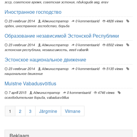
эсср
,
советское время
,
советская эстония
,
nõukogude aeg
,
ensv
Иностранное господство
23 veebruar 2014
Администратор
0 kommentaarid
4826 views
орден
,
иностранное господство
,
борьба
Образование независимой Эстонской Республики
23 veebruar 2014
Администратор
0 kommentaarid
6502 views
эстонская республика
,
независимость
,
eesti vabariik
Эстонское национальное движение
23 veebruar 2014
Администратор
0 kommentaarid
5135 views
национальное движение
Muistne Vabadusvõitlus
7 aprill 2015
Администратор
0 kommentaarid
4746 views
освободительная борьба
,
vabadusvõitlus
1
2
3
Järgmine
Viimane
Reklaam