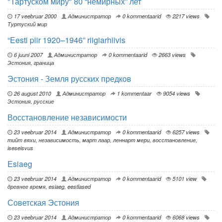
"Тартуском миру" 80 “немирных” лет
17 veebruar 2000
Администратор
0 kommentaarid
2217 views
Туртуский мир
“Eesti piir 1920–1946” riigiarhiivis
6 juuni 2007
Администратор
0 kommentaarid
2663 views
Эстония
,
граница
Эстония - Земля русских предков
26 august 2010
Администратор
1 kommentaar
9054 views
Эстония
,
русские
Восстановление независимости
23 veebruar 2014
Администратор
0 kommentaarid
6257 views
тийт вяхи
,
независимость
,
март лаар
,
леннарт мери
,
восстановление
,
iseseisvus
Esiaeg
23 veebruar 2014
Администратор
0 kommentaarid
5101 view
древнее время
,
esiaeg
,
eestlased
Советская Эстония
23 veebruar 2014
Администратор
0 kommentaarid
6068 views