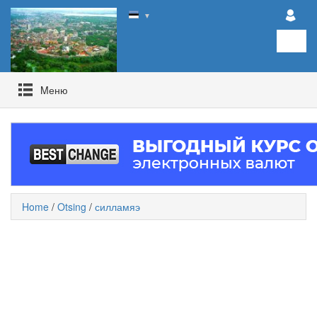
▼
Mеню
Home
/
Otsing
/
силламяэ