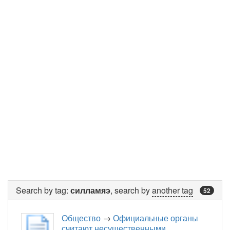
Search by tag:
силламяэ
, search by
another tag
52
Общество
→
Официальные органы
считают несущественными