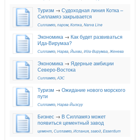
Туризм
→
Судоходная линия Котка –
Силламяэ закрывается
Силламяэ
,
паром
,
Котка
,
Narva Line
Экономика
→
Как будет развиваться
Ида-Вирумаа?
Силламяэ
,
Нарва
,
Йыхви
,
Ида-Вирумаа
,
Женева
Экономика
→
Ядерные амбиции
Северо-Востока
Силламяэ
,
АЭС
Туризм
→
Ожидание нового морского
пути
Силламяэ
,
Нарва-Йыэсуу
Бизнес
→
В Силламяэ может
появиться цементный завод
цемент
,
Силламяэ
,
Испания
,
завод
,
Essentium