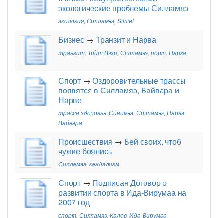
экологические проблемы Силламяэ
экология
,
Силламяэ
,
Silmet
Бизнес
→
Транзит и Нарва
транзит
,
Тийт Вяхи
,
Силламяэ
,
порт
,
Нарва
Спорт
→
Оздоровительные трассы
появятся в Силламяэ, Вайвара и
Нарве
трасса здоровья
,
Синимяэ
,
Силламяэ
,
Нарва
,
Вайвара
Происшествия
→
Бей своих, чтоб
чужие боялись
Силламяэ
,
вандализм
Спорт
→
Подписан Договор о
развитии спорта в Ида-Вирумаа на
2007 год
спорт
,
Силламяэ
,
Калев
,
Ида-Вирумаа