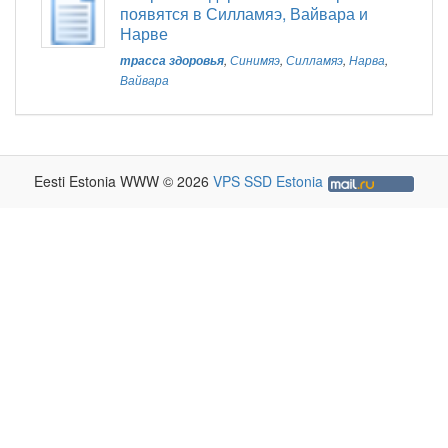
появятся в Силламяэ, Вайвара и
Нарве
трасса здоровья
,
Синимяэ
,
Силламяэ
,
Нарва
,
Вайвара
Eesti Estonia WWW © 2026
VPS SSD Estonia