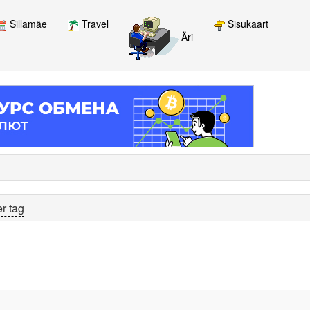
Sillamäe
Travel
Sisukaart
Äri
r tag