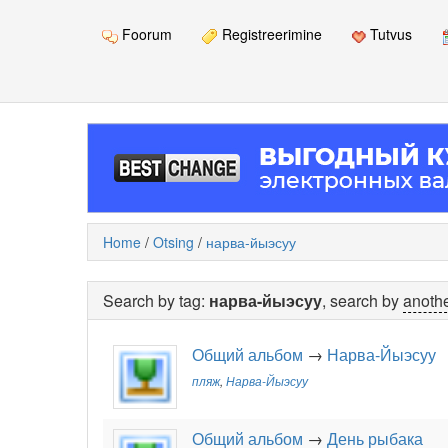
Foorum
Registreerimine
Tutvus
Home
/
Otsing
/
нарва-йыэсуу
Search by tag:
нарва-йыэсуу
, search by
anothe
Общий альбом
→
Нарва-Йыэсуу
пляж
,
Нарва-Йыэсуу
Общий альбом
→
День рыбака