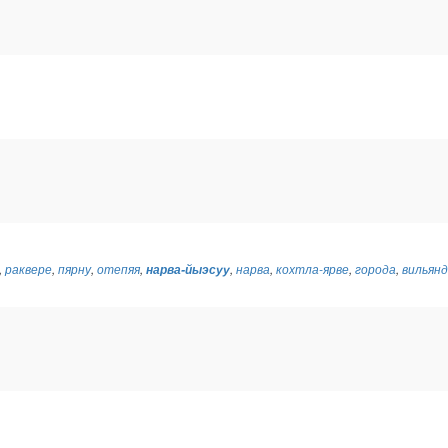
,
раквере
,
пярну
,
отепяя
,
нарва-йыэсуу
,
нарва
,
кохтла-ярве
,
города
,
вильян