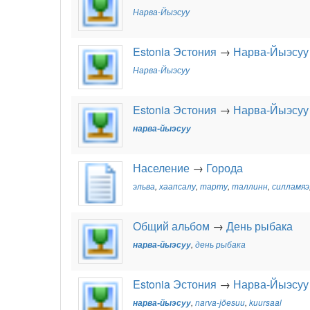
Нарва-Йыэсуу
Estonia Эстония
→
Нарва-Йыэсуу
Нарва-Йыэсуу
Estonia Эстония
→
Нарва-Йыэсуу
нарва-йыэсуу
Население
→
Города
эльва
,
хаапсалу
,
тарту
,
таллинн
,
силламяэ
Общий альбом
→
День рыбака
нарва-йыэсуу
,
день рыбака
Estonia Эстония
→
Нарва-Йыэсуу
нарва-йыэсуу
,
narva-jõesuu
,
kuursaal