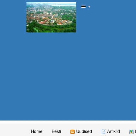
▼
Home
Eesti
Uudised
Artiklid