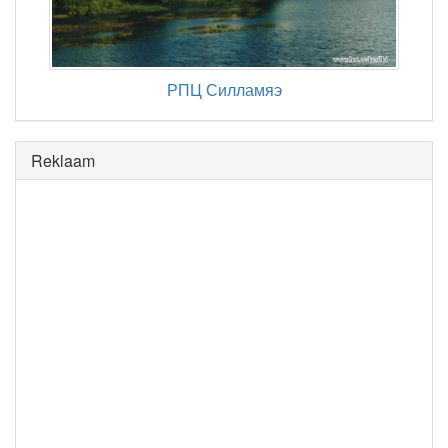
РПЦ Силламяэ
Reklaam