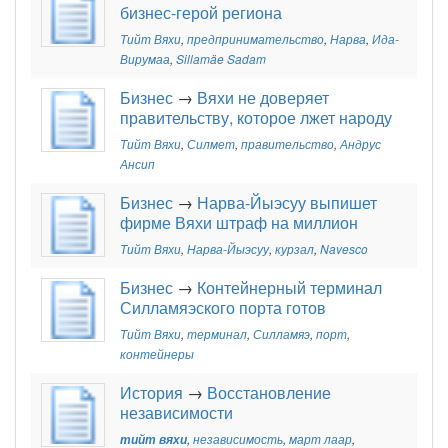
бизнес-герой региона
Тийт Вяхи
,
предпринимательство
,
Нарва
,
Ида-
Вирумаа
,
Sillamäe Sadam
Бизнес
→
Вяхи не доверяет
правительству, которое лжет народу
Тийт Вяхи
,
Силмет
,
правительство
,
Андрус
Ансип
Бизнес
→
Нарва-Йыэсуу выпишет
фирме Вяхи штраф на миллион
Тийт Вяхи
,
Нарва-Йыэсуу
,
курзал
,
Navesco
Бизнес
→
Контейнерный терминал
Силламяэского порта готов
Тийт Вяхи
,
терминал
,
Силламяэ
,
порт
,
контейнеры
История
→
Восстановление
независимости
тийт вяхи
,
независимость
,
март лаар
,