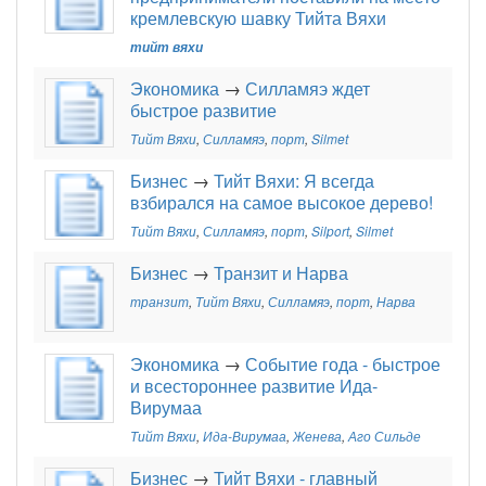
кремлевскую шавку Тийта Вяхи
тийт вяхи
Экономика
→
Силламяэ ждет
быстрое развитие
Тийт Вяхи
,
Силламяэ
,
порт
,
Silmet
Бизнес
→
Тийт Вяхи: Я всегда
взбирался на самое высокое дерево!
Тийт Вяхи
,
Силламяэ
,
порт
,
Silport
,
Silmet
Бизнес
→
Транзит и Нарва
транзит
,
Тийт Вяхи
,
Силламяэ
,
порт
,
Нарва
Экономика
→
Событие года - быстрое
и всестороннее развитие Ида-
Вирумаа
Тийт Вяхи
,
Ида-Вирумаа
,
Женева
,
Аго Сильде
Бизнес
→
Тийт Вяхи - главный