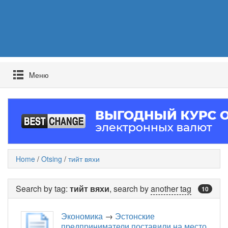
Mеню
Home
/
Otsing
/
тийт вяхи
Search by tag:
тийт вяхи
, search by
another tag
10
Экономика
→
Эстонские
предприниматели поставили на место