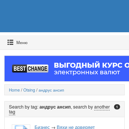
Mеню
Home
/
Otsing
/
андрус ансип
Search by tag:
андрус ансип
, search by
another
1
tag
Бизнес
→
Вяхи не доверяет