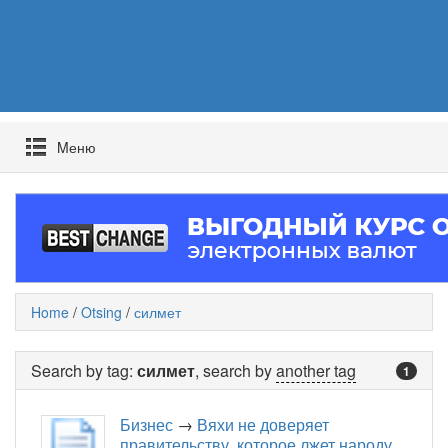
Mеню
Home
/
Otsing
/
силмет
Search by tag:
силмет
, search by
another tag
1
Бизнес
→
Вяхи не доверяет
правительству, которое лжет народу