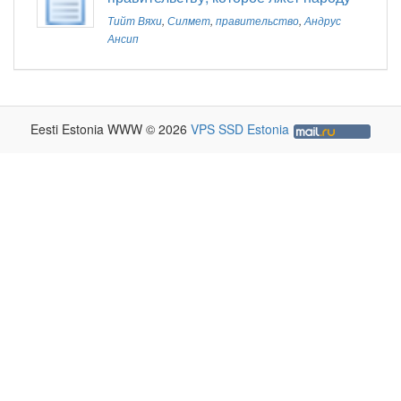
Тийт Вяхи
,
Силмет
,
правительство
,
Андрус
Ансип
Eesti Estonia WWW © 2026
VPS SSD Estonia