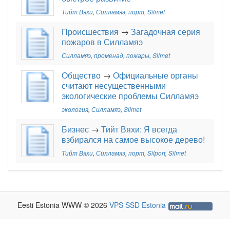
Тийт Вяхи
,
Силламяэ
,
порт
,
Silmet
Происшествия
→
Загадочная серия
пожаров в Силламяэ
Силламяэ
,
променад
,
пожары
,
Silmet
Общество
→
Официальные органы
считают несущественными
экологические проблемы Силламяэ
экология
,
Силламяэ
,
Silmet
Бизнес
→
Тийт Вяхи: Я всегда
взбирался на самое высокое дерево!
Тийт Вяхи
,
Силламяэ
,
порт
,
Silport
,
Silmet
Eesti Estonia WWW © 2026
VPS SSD Estonia