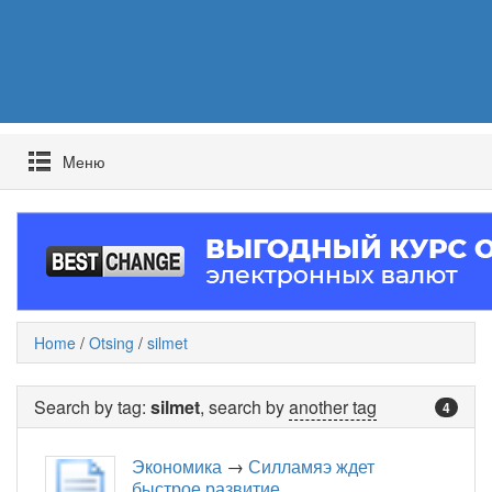
Mеню
Home
/
Otsing
/
silmet
Search by tag:
silmet
, search by
another tag
4
Экономика
→
Силламяэ ждет
быстрое развитие