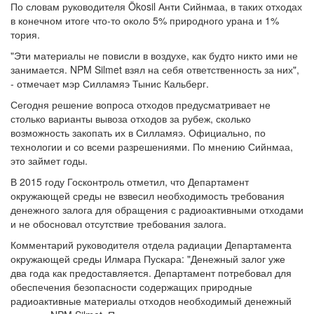
По словам руководителя Ökosil Анти Сийнмаа, в таких отходах
в конечном итоге что-то около 5% природного урана и 1%
тория.
"Эти материалы не повисли в воздухе, как будто никто ими не
занимается. NPM Silmet взял на себя ответственность за них",
- отмечает мэр Силламяэ Тынис Кальберг.
Сегодня решение вопроса отходов предусматривает не
столько варианты вывоза отходов за рубеж, сколько
возможность закопать их в Силламяэ. Официально, по
технологии и со всеми разрешениями. По мнению Сийнмаа,
это займет годы.
В 2015 году Госконтроль отметил, что Департамент
окружающей среды не взвесил необходимость требования
денежного залога для обращения с радиоактивными отходами
и не обосновал отсутствие требования залога.
Комментарий руководителя отдела радиации Департамента
окружающей среды Илмара Пускара: "Денежный залог уже
два года как предоставляется. Департамент потребовал для
обеспечения безопасности содержащих природные
радиоактивные материалы отходов необходимый денежный