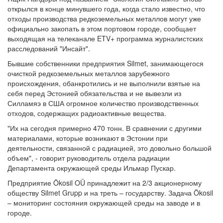
открылся в конце минувшего года, когда стало известно, что
отходы производства редкоземельных металлов могут уже
официально закопать в этом портовом городе, сообщает
выходящая на телеканале ETV+ программа журналистских
расследований "Инсайт".
Бывшие собственники предприятия Silmet, занимающегося
очисткой редкоземельных металлов зарубежного
происхождения, обанкротились и не выполнили взятые на
себя перед Эстонией обязательства и не вывезли из
Силламяэ в США огромное количество производственных
отходов, содержащих радиоактивные вещества.
"Их на сегодня примерно 470 тонн. В сравнении с другими
материалами, которые возникают в Эстонии при
деятельности, связанной с радиацией, это довольно большой
объем", - говорит руководитель отдела радиации
Департамента окружающей среды Ильмар Пускар.
Предприятие Ökosil OÜ принадлежит на 2/3 акционерному
обществу Silmet Grupp и на треть – государству. Задача Ökosil
– мониторинг состояния окружающей среды на заводе и в
городе.