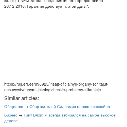
залог от NPM Silmet. Предприятие его предоставило
28.12.2016. Гарантия действует с этой даты".
https://rus.err.ee/896925/insajt-oficialnye-organy-schitajut-
nesuwestvennymi-jekologicheskie-problemy-sillamjaje
Similar articles:
Общество
→
Сбор жителей Силламяэ прошел спокойно
Бизнес
→
Тийт Вяхи: Я всегда взбирался на самое высокое
дерево!