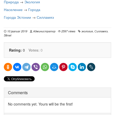
Природа
→
Экология
Население
→
Города
Города Эстонии
→
Силламяэ
10 jaanuar 2019
Администратор
2597 views
экология
,
Силламяэ
,
Silmet
Rating:
0
Votes:
0
Comments
No comments yet. Yours will be the first!