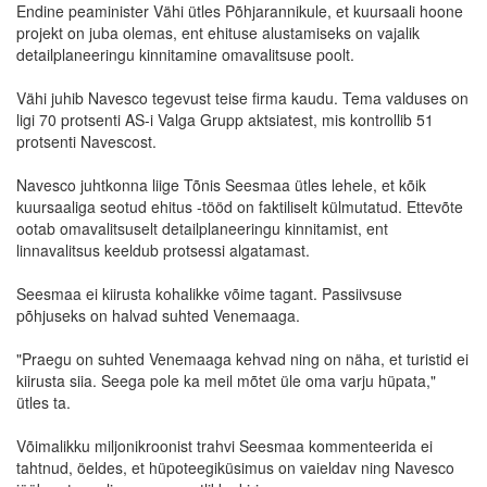
Endine peaminister Vähi ütles Põhjarannikule, et kuursaali hoone
projekt on juba olemas, ent ehituse alustamiseks on vajalik
detailplaneeringu kinnitamine omavalitsuse poolt.
Vähi juhib Navesco tegevust teise firma kaudu. Tema valduses on
ligi 70 protsenti AS-i Valga Grupp aktsiatest, mis kontrollib 51
protsenti Navescost.
Navesco juhtkonna liige Tõnis Seesmaa ütles lehele, et kõik
kuursaaliga seotud ehitus -tööd on faktiliselt külmutatud. Ettevõte
ootab omavalitsuselt detailplaneeringu kinnitamist, ent
linnavalitsus keeldub protsessi algatamast.
Seesmaa ei kiirusta kohalikke võime tagant. Passiivsuse
põhjuseks on halvad suhted Venemaaga.
"Praegu on suhted Venemaaga kehvad ning on näha, et turistid ei
kiirusta siia. Seega pole ka meil mõtet üle oma varju hüpata,"
ütles ta.
Võimalikku miljonikroonist trahvi Seesmaa kommenteerida ei
tahtnud, öeldes, et hüpoteegiküsimus on vaieldav ning Navesco