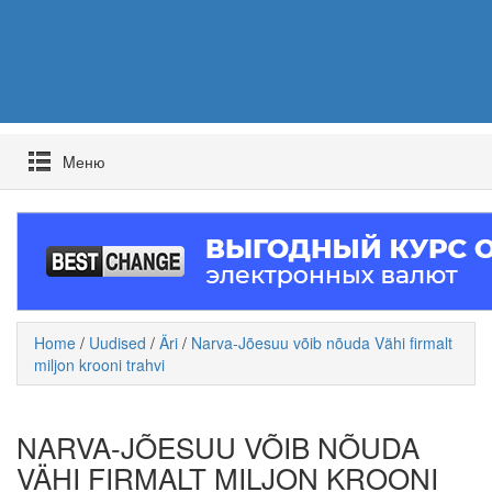
Mеню
Home
/
Uudised
/
Äri
/
Narva-Jõesuu võib nõuda Vähi firmalt
miljon krooni trahvi
NARVA-JÕESUU VÕIB NÕUDA
VÄHI FIRMALT MILJON KROONI