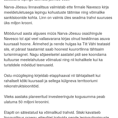
Narva-Jõesuu linnavalitsus valmistab ette firmale Navesco kirja
meeldetuletusega lepingu kohustuste täitmise ning võimalike
sanktsioonide kohta. Linn on valmis üles seadma trahvi suuruses
üks miljon krooni.
Möödunud aasta alguses müüs Narva-Jõesuu osaühingule
Navesco tol ajal veel vallasvarana kirjas olnud kesklinnas asuva
kuursaali hoone. Ärimehed ja nende hulgas ka Tiit Vähi teatasid
siis, et pärast taastamist saab hoonest kuurortlinna tähtsaim
turismimagnet. Nagu sõjaeelsetel aastatel pidi see koondama
kultuurse meelelahutuse võimalusi ning nii kohalikele kui ka
turistidele mõeldud teenuseid.
Ostu-müügileping kirjeldab etapphaaval nii tähtajaliselt kui
rahaliselt kõiki kuursaali ja sellega külgneva territooriumi
rekonstruktsioonitöid.
Viieks aastaks planeeritud investeeringute kogusumma peab
ulatuma 50 miljoni kroonini.
Etapiti on sätestatud ka võimalikud trahvid. Siiski kavatseb
linnavalitsus praegu ettevõtet trahvida nende lepingutingimuste