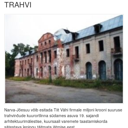
TRAHVI
Narva-Jõesuu võib esitada Tiit Vähi firmale miljoni krooni suuruse
trahvinõude kuurortlinna südames asuva 19. sajandi
arhitektuurimälestise, kuursaali varemete taastamiskorda
sätestava lepingu täitmata jätmise eest.