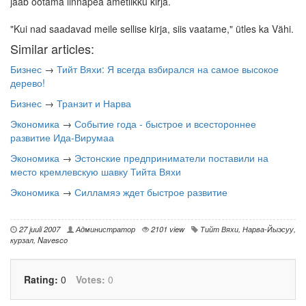
jääb ootama linnapea ametlikku kirja.
"Kui nad saadavad meile sellise kirja, siis vaatame," ütles ka Vähi.
Similar articles:
Бизнес
→
Тийт Вяхи: Я всегда взбирался на самое высокое
дерево!
Бизнес
→
Транзит и Нарва
Экономика
→
Событие года - быстрое и всестороннее
развитие Ида-Вирумаа
Экономика
→
Эстонские предприниматели поставили на
место кремлевскую шавку Тийта Вяхи
Экономика
→
Силламяэ ждет быстрое развитие
27 juuli 2007
Администратор
2101 view
Тийт Вяхи
,
Нарва-Йыэсуу
,
курзал
,
Navesco
Rating:
0
Votes:
0