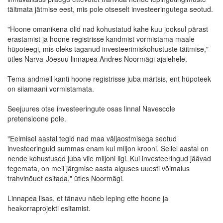
täitmata jätmise eest, mis pole otseselt investeeringutega seotud.
"Hoone omanikena olid nad kohustatud kahe kuu jooksul pärast
erastamist ja hoone registrisse kandmist vormistama maale
hüpoteegi, mis oleks taganud investeerimiskohustuste täitmise,"
ütles Narva-Jõesuu linnapea Andres Noormägi ajalehele.
Tema andmeil kanti hoone registrisse juba märtsis, ent hüpoteek
on siiamaani vormistamata.
Seejuures otse investeeringute osas linnal Navescole
pretensioone pole.
"Eelmisel aastal tegid nad maa väljaostmisega seotud
investeeringuid summas enam kui miljon krooni. Sellel aastal on
nende kohustused juba viie miljoni ligi. Kui investeeringud jäävad
tegemata, on meil järgmise aasta alguses uuesti võimalus
trahvinõuet esitada," ütles Noormägi.
Linnapea lisas, et tänavu näeb leping ette hoone ja
heakorraprojekti esitamist.