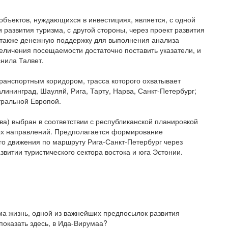
 объектов, нуждающихся в инвестициях, является, с одной
развития туризма, с другой стороны, через проект развития
ь также денежную поддержку для выполнения анализа
величения посещаемости достаточно поставить указатели, и
снила Талвет.
ранспортным коридором, трасса которого охватывает
лининград, Шауляй, Рига, Тарту, Нарва, Санкт-Петербург;
тральной Европой.
ва) выбран в соответствии с республиканской планировкой
ых направлений. Предполагается формирование
го движения по маршруту Рига-Санкт-Петербург через
звитии туристического сектора востока и юга Эстонии.
ма жизнь, одной из важнейших предпосылок развития
показать здесь, в Ида-Вирумаа?