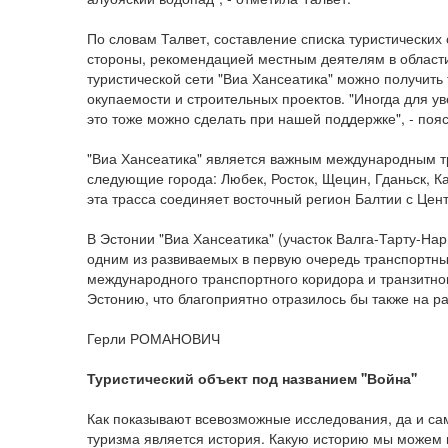
По словам Талвет, составление списка туристических
стороны, рекомендацией местным деятелям в области 
туристической сети "Виа Хансеатика" можно получит
окупаемости и строительных проектов. "Иногда для у
это тоже можно сделать при нашей поддержке", - поя
"Виа Хансеатика" является важным международным т
следующие города: Любек, Росток, Щецин, Гданьск, Ка
эта трасса соединяет восточный регион Балтии с Цен
В Эстонии "Виа Хансеатика" (участок Валга-Тарту-Нар
одним из развиваемых в первую очередь транспортн
международного транспортного коридора и транзитно
Эстонию, что благоприятно отразилось бы также на ра
Герли РОМАНОВИЧ
Туристический объект под названием ''Война''
Как показывают всевозможные исследования, да и са
туризма является история. Какую историю мы можем 