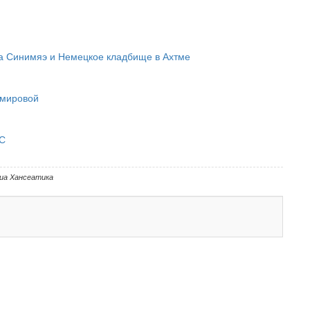
а Синимяэ и Немецкое кладбище в Ахтме
 мировой
СС
иа Хансеатика