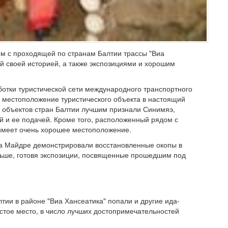
ом с проходящей по странам Балтии трассы "Виа
 своей историей, а также экспозициями и хорошим
отки туристической сети международного транспортного
, местоположение туристического объекта в настоящий
х объектов стран Балтии лучшим признали Синимяэ,
й и ее подачей. Кроме того, расположенный рядом с
 имеет очень хорошее местоположение.
ика Майдре демонстрировали восстановленные окопы в
льше, готовя экспозиции, посвященные прошедшим под
тии в районе "Виа Хансеатика" попали и другие ида-
стое место, в число лучших достопримечательностей