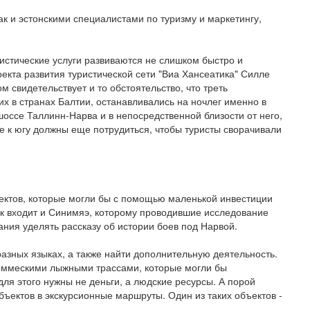
ак и эстонскими специалистами по туризму и маркетингу,
истические услуги развиваются не слишком быстро и
оекта развития туристической сети "Виа Хансеатика" Силле
ом свидетельствует и то обстоятельство, что треть
их в странах Балтии, останавливались на ночлег именно в
оссе Таллинн-Нарва и в непосредственной близости от него,
 к югу должны еще потрудиться, чтобы туристы сворачивали
ъектов, которые могли бы с помощью маленькой инвестиции
ок входит и Синимяэ, которому проводившие исследование
ия уделять рассказу об истории боев под Нарвой.
азных языках, а также найти дополнительную деятельность.
ныммескими лыжными трассами, которые могли бы
для этого нужны не деньги, а людские ресурсы. А порой
ъектов в экскурсионные маршруты. Один из таких объектов -