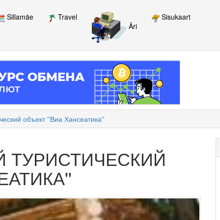
Sillamäe
Travel
Sisukaart
Äri
еский объект ''Виа Хансеатика''
Й ТУРИСТИЧЕСКИЙ
ЕАТИКА''