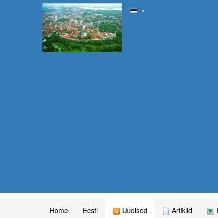
▼
Home
Eesti
Uudised
Artiklid