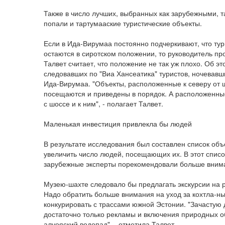
Также в число лучших, выбранных как зарубежными, т
попали и тартумааские туристические объекты.
Если в Ида-Вирумаа постоянно подчеркивают, что тур
остаются в сиротском положении, то руководитель пр
Талвет считает, что положение не так уж плохо. Об эт
следовавших по "Виа Хансеатика" туристов, ночевавш
Ида-Вирумаа. "Объекты, расположенные к северу от ш
посещаются и приведены в порядок. А расположенные
с шоссе и к ним", - полагает Талвет.
Маленькая инвестиция привлекла бы людей
В результате исследования был составлен список об
увеличить число людей, посещающих их. В этот спис
зарубежные эксперты порекомендовали больше вниман
Музею-шахте следовало бы предлагать экскурсии на р
Надо обратить больше внимания на уход за кохтла-
конкурировать с трассами южной Эстонии. "Зачастую 
достаточно только рекламы и включения природных об
алуояский водопад", - отметила Талвет.