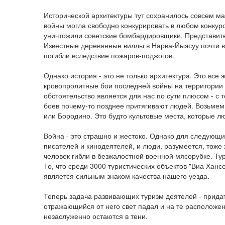
Исторической архитектуры тут сохранилось совсем м
войны могла свободно конкурировать в любом конкурс
уничтожили советские бомбардировщики. Представит
Известные деревянные виллы в Нарва-Йыэсуу почти в
погибли вследствие пожаров-поджогов.
Однако история - это не только архитектура. Это все
кровопролитные бои последней войны на территории 
обстоятельство является для нас по сути плюсом - с 
боев почему-то позднее притягивают людей. Возьмем
или Бородино. Это будто культовые места, которые л
Война - это страшно и жестоко. Однако для следующ
писателей и кинодеятелей, и люди, разумеется, тоже 
человек гибли в безжалостной военной мясорубке. Тур
То, что среди 3000 туристических объектов "Виа Ханс
является сильным знаком качества нашего уезда.
Теперь задача развивающих туризм деятелей - прида
отражающийся от него свет падал и на те расположен
незаслуженно остаются в тени.