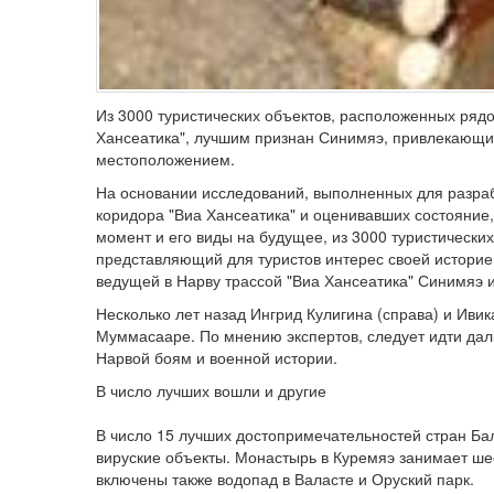
Из 3000 туристических объектов, расположенных ряд
Хансеатика", лучшим признан Синимяэ, привлекающий
местоположением.
На основании исследований, выполненных для разраб
коридора "Виа Хансеатика" и оценивавших состояние
момент и его виды на будущее, из 3000 туристически
представляющий для туристов интерес своей историе
ведущей в Нарву трассой "Виа Хансеатика" Синимяэ
Несколько лет назад Ингрид Кулигина (справа) и Ив
Муммасааре. По мнению экспертов, следует идти да
Нарвой боям и военной истории.
В число лучших вошли и другие
В число 15 лучших достопримечательностей стран Бал
вируские объекты. Монастырь в Куремяэ занимает ше
включены также водопад в Валасте и Оруский парк.