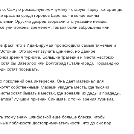
ало. Самую роскошную жемчужину - старую Нарву, которая до
е красоты среди городов Европы, - в конце войны
ельный Оруский дворец взорвали отступавшие немцы.
се уничтожены временем, так как были заброшены или
 же факт, что в Ида-Вирумаа происходили самые тяжелые и
Эстонии. Это может звучать цинично, но данное
точки зрения туризма. Большие трагедии и места жестоких
 хотя бы Ватерлоо или Волгоград (Сталинград), Нормандию
юди хотят посещать.
их поколений она интересна. Она дает материал для
хотят собственными глазами увидеть места, где тысячи
исты хотят бывать в местах, где воевали их деды и прадеды.
еатика" лучшим признан Синимяэ, с точки зрения туризма
ть этому знаку шлифовкой еще больше блеска, чтобы
ные поблизости достопримечательности, что до сих пор