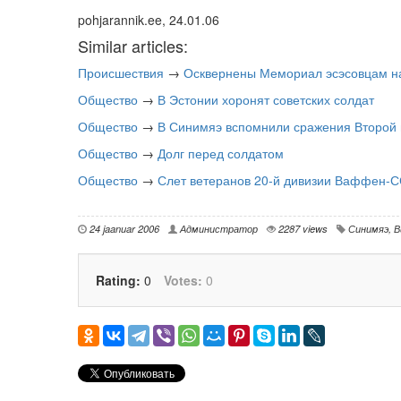
pohjarannik.ee, 24.01.06
Similar articles:
Происшествия
→
Осквернены Мемориал эсэсовцам н
Общество
→
В Эстонии хоронят советских солдат
Общество
→
В Синимяэ вспомнили сражения Второй
Общество
→
Долг перед солдатом
Общество
→
Слет ветеранов 20-й дивизии Ваффен-
24 jaanuar 2006
Администратор
2287 views
Синимяэ
,
В
Rating:
0
Votes:
0