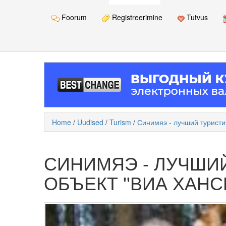
Foorum
Registreerimine
Tutvus
Home
/
Uudised
/
Turism
/
Синимяэ - лучший туристич
СИНИМЯЭ - ЛУЧШИ
ОБЪЕКТ ''ВИА ХАНС