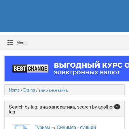
Mеню
Home
/
Otsing
/
виа хансеатика
Search by tag:
виа хансеатика
, search by
another
1
tag
Туризм
→
Синимяэ - лучший