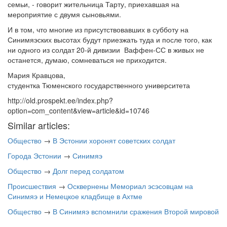
семьи, - говорит жительница Тарту, приехавшая на
мероприятие с двумя сыновьями.
И в том, что многие из присутствовавших в субботу на
Синимяэских высотах будут приезжать туда и после того, как
ни одного из солдат 20-й дивизии Ваффен-СС в живых не
останется, думаю, сомневаться не приходится.
Мария Кравцова,
студентка Тюменского государственного университета
http://old.prospekt.ee/index.php?
option=com_content&view=article&id=10746
Similar articles:
Общество
→
В Эстонии хоронят советских солдат
Города Эстонии
→
Синимяэ
Общество
→
Долг перед солдатом
Происшествия
→
Осквернены Мемориал эсэсовцам на
Синимяэ и Немецкое кладбище в Ахтме
Общество
→
В Синимяэ вспомнили сражения Второй мировой