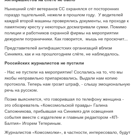
Нынешний слёт ветеранов СС охранялся от посторонних
гораздо тщательней, нежели в прошлом году. У водителей
каждой второй машины проверялись документы, на проходе к
памятному кресту у некоторых досматривали сумки. Помимо
полиции и работников охранной фирмы на мероприятии
дежурили пограничники. Как говорится, мышь не проскочит...
Представителей антифашистских организаций вблизи
Синимяэ, как и на прошлогоднем слёте, не наблюдалось.
Российских журналистов не пустили
- Нас не пустили на мероприятие! Сослались на то, что мы
якобы неправильно припарковались. Выдали нам копию
протокола. Теперь нам грозит штраф, - слышу эмоциональную
речь на русском.
Позже выясняется, что говорившая по телефону женщина -
это обозреватель «Комсомольской правды» Галина
Сапожникова, прибывшая на Синимяэ для освещения
события вместе с издателем и главным редактором «КП-
Балтия» Игорем Тетериным.
Журналистов «Комсомолки», в частности, интересовало, будут