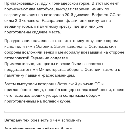
Припарковавшись, иду к Гренадёрской горке. В этот момент
подъезжают два автобуса, выходят старички, из них по
возрасту походят на ветеранов 20-й дивизии Ваффен-СС от
силы 2-3 человека. Расправляя флаги, они движутся на
вершину горки, к памятному кресту, где для них уже
подготовлены сидячие места.
Празднование началось с того, что присутствующие хором
исполнили гимн Эстонии. Затем капелланы Эстонских сил
обороны возложили венки к мемориалу воевавшим на стороне
гитлеровской Германии солдатам.
Примечательно, что цветы и венки были возложены
представителями Министерства обороны Эстонии также и к
памятнику павшим красноармейцам.
Затем выступили ветераны Эстонской дивизии СС и
приглашённые лица, прошёл концерт солдатской песни, после
чего всех желающих угощали солдатским обедом,
приготовленным на полевой кухне.
Ветерану тех боёв есть о чём вспомнить
Антифашистов на слёте не было