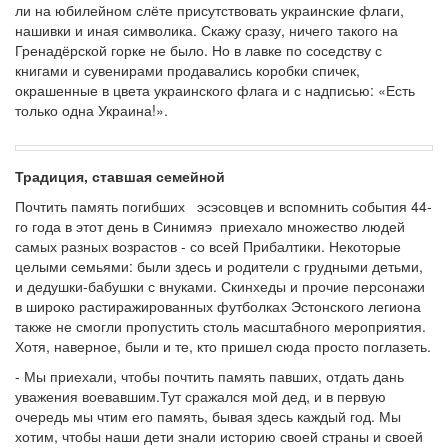
ли на юбилейном слёте присутствовать украинские флаги,
нашивки и иная символика. Скажу сразу, ничего такого на
Гренадёрской горке не было. Но в лавке по соседству с
книгами и сувенирами продавались коробки спичек,
окрашенные в цвета украинского флага и с надписью: «Есть
только одна Украина!».
Традиция, ставшая семейной
Почтить память погибших эсэсовцев и вспомнить события 44-
го года в этот день в Синимяэ приехало множество людей
самых разных возрастов - со всей Прибалтики. Некоторые
целыми семьями: были здесь и родители с грудными детьми,
и дедушки-бабушки с внуками. Скинхеды и прочие персонажи
в широко растиражированных футболках Эстонского легиона
также не смогли пропустить столь масштабного мероприятия.
Хотя, наверное, были и те, кто пришел сюда просто поглазеть.
- Мы приехали, чтобы почтить память павших, отдать дань
уважения воевавшим.Тут сражался мой дед, и в первую
очередь мы чтим его память, бывая здесь каждый год. Мы
хотим, чтобы наши дети знали историю своей страны и своей