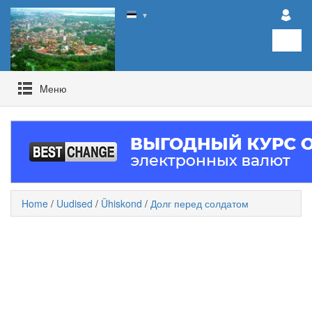
▼
Mеню
Home
/
Uudised
/
Ühiskond
/
Долг перед солдатом