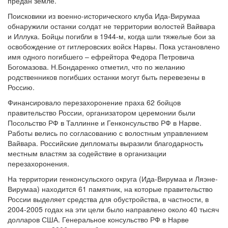
предан земле.
Поисковики из военно-исторического клуба Ида-Вирумаа
обнаружили останки солдат не территории волостей Вайвара
и Иллука. Бойцы погибли в 1944-м, когда шли тяжелые бои за
освобождение от гитлеровских войск Нарвы. Пока установлено
имя одного погибшего – ефрейтора Федора Петровича
Богомазова. Н.Бондаренко отметил, что по желанию
родственников погибших останки могут быть перевезены в
Россию.
Финансировало перезахоронение праха 62 бойцов
правительство России, организатором церемонии были
Посольство РФ в Таллинне и Генконсульство РФ в Нарве.
Работы велись по согласованию с волостным управлением
Вайвара. Российские дипломаты выразили благодарность
местным властям за содействие в организации
перезахоронения.
На территории генконсульского округа (Ида-Вирумаа и Ляэне-
Вирумаа) находится 61 памятник, на которые правительство
России выделяет средства для обустройства, в частности, в
2004-2005 годах на эти цели было направлено около 40 тысяч
долларов США. Генеральное консульство РФ в Нарве