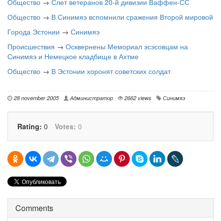
Общество
→
Слет ветеранов 20-й дивизии Ваффен-СС
Общество
→
В Синимяэ вспомнили сражения Второй мировой
Города Эстонии
→
Синимяэ
Происшествия
→
Осквернены Мемориал эсэсовцам на
Синимяэ и Немецкое кладбище в Ахтме
Общество
→
В Эстонии хоронят советских солдат
28 november 2005
Администратор
2662 views
Синимяэ
Rating:
0
Votes:
0
Comments