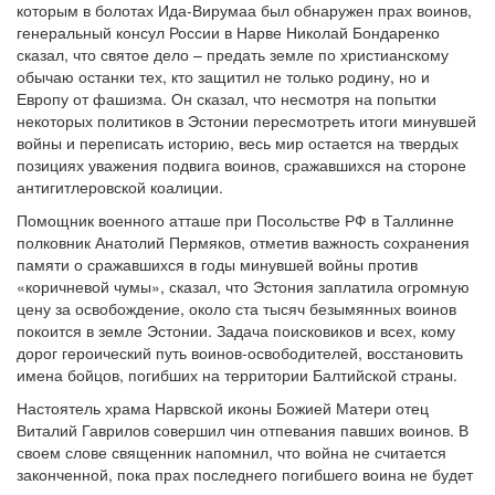
которым в болотах Ида-Вирумаа был обнаружен прах воинов,
генеральный консул России в Нарве Николай Бондаренко
сказал, что святое дело – предать земле по христианскому
обычаю останки тех, кто защитил не только родину, но и
Европу от фашизма. Он сказал, что несмотря на попытки
некоторых политиков в Эстонии пересмотреть итоги минувшей
войны и переписать историю, весь мир остается на твердых
позициях уважения подвига воинов, сражавшихся на стороне
антигитлеровской коалиции.
Помощник военного атташе при Посольстве РФ в Таллинне
полковник Анатолий Пермяков, отметив важность сохранения
памяти о сражавшихся в годы минувшей войны против
«коричневой чумы», сказал, что Эстония заплатила огромную
цену за освобождение, около ста тысяч безымянных воинов
покоится в земле Эстонии. Задача поисковиков и всех, кому
дорог героический путь воинов-освободителей, восстановить
имена бойцов, погибших на территории Балтийской страны.
Настоятель храма Нарвской иконы Божией Матери отец
Виталий Гаврилов совершил чин отпевания павших воинов. В
своем слове священник напомнил, что война не считается
законченной, пока прах последнего погибшего воина не будет