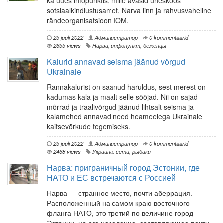
ka uues infopunktis, mille avasid üheskoos
sotsiaalkindlustusamet, Narva linn ja rahvusvaheline
rändeorganisatsioon IOM.
25 juuli 2022
Администратор
0 kommentaarid
2655 views
Нарва
,
инфопункт
,
беженцы
Kalurid annavad seisma jäänud võrgud
Ukrainale
Rannakalurist on saanud haruldus, sest merest on
kadumas kala ja maalt selle sööjad. Nii on sajad
mõrrad ja traalivõrgud jäänud lihtsalt seisma ja
kalamehed annavad need heameelega Ukrainale
kaitsevõrkude tegemiseks.
25 juuli 2022
Администратор
0 kommentaarid
2468 views
Украина
,
сети
,
рыбаки
Нарва: приграничный город Эстонии, где
НАТО и ЕС встречаются с Россией
Нарва — странное место, почти аберрация.
Расположенный на самом краю восточного
фланга НАТО, это третий по величине город
Эстонии, но его население, составляющее почти