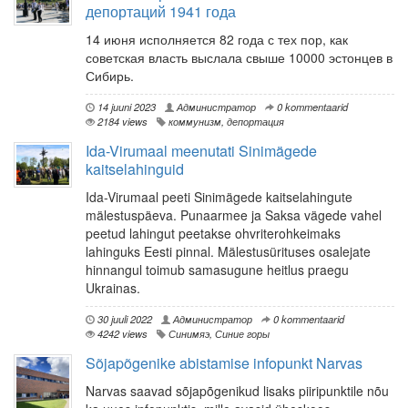
депортаций 1941 года
14 июня исполняется 82 года с тех пор, как
советская власть выслала свыше 10000 эстонцев в
Сибирь.
14 juuni 2023
Администратор
0 kommentaarid
2184 views
коммунизм
,
депортация
Ida-Virumaal meenutati Sinimägede
kaitselahinguid
Ida-Virumaal peeti Sinimägede kaitselahingute
mälestuspäeva. Punaarmee ja Saksa vägede vahel
peetud lahingut peetakse ohvriterohkeimaks
lahinguks Eesti pinnal. Mälestusürituses osalejate
hinnangul toimub samasugune heitlus praegu
Ukrainas.
30 juuli 2022
Администратор
0 kommentaarid
4242 views
Синимяэ
,
Синие горы
Sõjapõgenike abistamise infopunkt Narvas
Narvas saavad sõjapõgenikud lisaks piiripunktile nõu