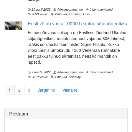
25 aprill 2022
Администратор
0 kommentaarid
2690 views
Украина
,
Таллинн
,
Пикк
Eesti võtab vastu 10000 Ukraina sõjapõgenikku
Esmaspäevase seisuga on Eestisse jõudnud Ukraina
sõjapõgenikest majutusteenust vajanud 806 inimest,
rääkis sotsiaalkaitseminister Signe Riisalo. Kokku
viibib Eestis umbkaudu 4500 Venemaa rünnakute
eest pakku tulnud ukrainlast, neist kolmandik on
lapsed.
7 märts 2022
Администратор
0 kommentaarid
2819 views
Украина
,
беженцы
1
2
3
Järgmine
Viimane
Reklaam