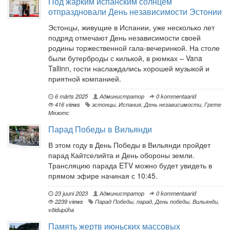
Под жарким испанским солнцем
отпраздновали День независимости Эстонии
Эстонцы, живущие в Испании, уже несколько лет
подряд отмечают День независимости своей
родины торжественной гала-вечеринкой. На столе
были бутерброды с килькой, в рюмках – Vana
Tallinn, гости наслаждались хорошей музыкой и
приятной компанией.
6 märts 2025
Администратор
0 kommentaarid
416 views
эстонцы
,
Испания
,
День независимости
,
Грете
Мяэотс
Парад Победы в Вильянди
В этом году в День Победы в Вильянди пройдет
парад Кайтселийта и День обороны земли.
Трансляцию парада ETV можно будет увидеть в
прямом эфире начиная с 10:45.
23 juuni 2023
Администратор
0 kommentaarid
2239 views
Парад Победы
,
парад
,
День победы
,
Вильянди
,
võidupüha
Память жертв июньских массовых