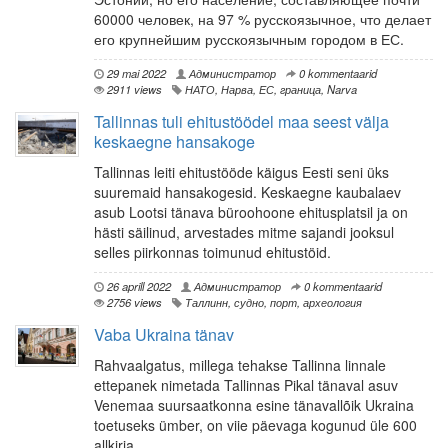
60000 человек, на 97 % русскоязычное, что делает
его крупнейшим русскоязычным городом в ЕС.
29 mai 2022
Администратор
0 kommentaarid
2911 views
НАТО
,
Нарва
,
ЕС
,
граница
,
Narva
Tallinnas tuli ehitustöödel maa seest välja
keskaegne hansakoge
Tallinnas leiti ehitustööde käigus Eesti seni üks
suuremaid hansakogesid. Keskaegne kaubalaev
asub Lootsi tänava büroohoone ehitusplatsil ja on
hästi säilinud, arvestades mitme sajandi jooksul
selles piirkonnas toimunud ehitustöid.
26 aprill 2022
Администратор
0 kommentaarid
2756 views
Таллинн
,
судно
,
порт
,
археология
Vaba Ukraina tänav
Rahvaalgatus, millega tehakse Tallinna linnale
ettepanek nimetada Tallinnas Pikal tänaval asuv
Venemaa suursaatkonna esine tänavallõik Ukraina
toetuseks ümber, on viie päevaga kogunud üle 600
allkirja.