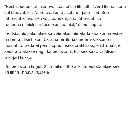
"Eesti seadustest tulenevalt see ei ole lihtsalt niivõrd lihtne, kuna
sel tänaval, kus Vene saatkond asub, on juba nimi. See
tähendabki avalikku väljapanekut, see tähendab ka
regionaalministrilt nõusoleku saamist," ütles Lippus.
Petitsioonis pakutakse ka võimalust nimetada saatkonna esine
ümber ajutiselt, kuni Ukraina territoriaalne terviklikkus on
taastatud. Seda ei pea Lippus heaks praktikaks, kuid lubab, et
seda arutatakse nagu ka petitsiooni, kui see saab vajalikud
allkirjad kokku.
Kui petitsioon kogub 24. maiks 4400 allkirja, edastatakse see
Tallinna linnavalitsusele.