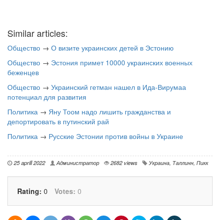
Similar articles:
Общество
→
О визите украинских детей в Эстонию
Общество
→
Эстония примет 10000 украинских военных
беженцев
Общество
→
Украинский гетман нашел в Ида-Вирумаа
потенциал для развития
Политика
→
Яну Тоом надо лишить гражданства и
депортировать в путинский рай
Политика
→
Русские Эстонии против войны в Украине
25 aprill 2022
Администратор
2682 views
Украина
,
Таллинн
,
Пикк
Rating:
0
Votes:
0