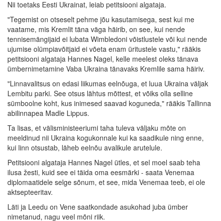
Nii toetaks Eesti Ukrainat, leiab petitsiooni algataja.
"Tegemist on otseselt pehme jõu kasutamisega, sest kui me
vaatame, mis Kremlit täna väga häirib, on see, kui nende
tennisemängijaid ei lubata Wimbledoni võistlustele või kui nende
ujumise olümpiavõitjaid ei võeta enam üritustele vastu," rääkis
petitsiooni algataja Hannes Nagel, kelle meelest oleks tänava
ümbernimetamine Vaba Ukraina tänavaks Kremlile sama häiriv.
"Linnavalitsus on edasi liikumas eelnõuga, et luua Ukraina väljak
Lembitu parki. See otsus lähtus mõttest, et võiks olla selline
sümboolne koht, kus inimesed saavad koguneda," rääkis Tallinna
abilinnapea Madle Lippus.
Ta lisas, et välisministeeriumi taha tuleva väljaku mõte on
meeldinud nii Ukraina kogukonnale kui ka saadikule ning enne,
kui linn otsustab, läheb eelnõu avalikule arutelule.
Petitsiooni algataja Hannes Nagel ütles, et sel moel saab teha
ilusa žesti, kuid see ei täida oma eesmärki - saata Venemaa
diplomaatidele selge sõnum, et see, mida Venemaa teeb, ei ole
aktsepteeritav.
Läti ja Leedu on Vene saatkondade asukohad juba ümber
nimetanud, nagu veel mõni riik.