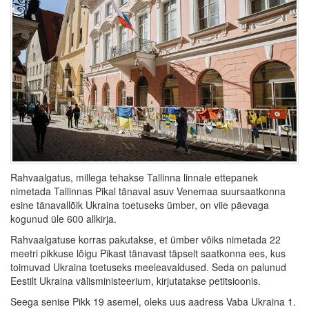
Rahvaalgatus, millega tehakse Tallinna linnale ettepanek
nimetada Tallinnas Pikal tänaval asuv Venemaa suursaatkonna
esine tänavallõik Ukraina toetuseks ümber, on viie päevaga
kogunud üle 600 allkirja.
Rahvaalgatuse korras pakutakse, et ümber võiks nimetada 22
meetri pikkuse lõigu Pikast tänavast täpselt saatkonna ees, kus
toimuvad Ukraina toetuseks meeleavaldused. Seda on palunud
Eestilt Ukraina välisministeerium, kirjutatakse petitsioonis.
Seega senise Pikk 19 asemel, oleks uus aadress Vaba Ukraina 1.