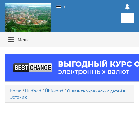
▼
Mеню
Home
/
Uudised
/
Ühiskond
/
О визите украинских детей в
Эстонию