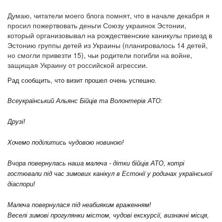
Думаю, читатели моего блога помнят, что в начале декабря я
просил пожертвовать деньги Союзу украинок Эстонии,
который организовывал на рождественские каникулы приезд в
Эстонию группы детей из Украины (планировалось 14 детей,
но смогли привезти 15), чьи родители погибли на войне,
защищая Украину от российской агрессии.
Рад сообщить, что визит прошел очень успешно.
Всеукраїнський Альянс Бійців та Волонтерів АТО:
Друзі!
Хочемо поділитись чудовою новиною!
Вчора повернулась наша малеча - дітки бійців АТО, котрі
гостювали під час зимових канікул в Естонії у родинах української
діаспори!
Малеча повернулася під неабияким враженням!
Веселі зимові прогулянки містом, чудові екскурсії, визначні місця,