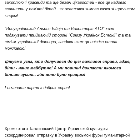
захоплюючі краєвиди та ще безліч цікавостей - все це надовго
залишить у пам'яті дітей.. як невеличка зимова казка зі щасливим
кінцем!
"Всеукраїнський Альянс Бійців та Волонтерів АТО" хоче
подякувати приймаючій стороні "Союзу Українок Естонії" та та
сім'ям української діаспори, завдяки яким ця поїздка стала
можливою!
Дякуємо усім, хто долучився до цієї важливої справи, адже,
діти - наше майбутнє! А ми повинні докласти якомога
більше зусиль, аби воно було кращим!
І починати варто з добрих справ!
Кроме этого Таллиннский Центр Украинской культуры
скоординировал отправку в Украину восьмой фуры гуманитарной