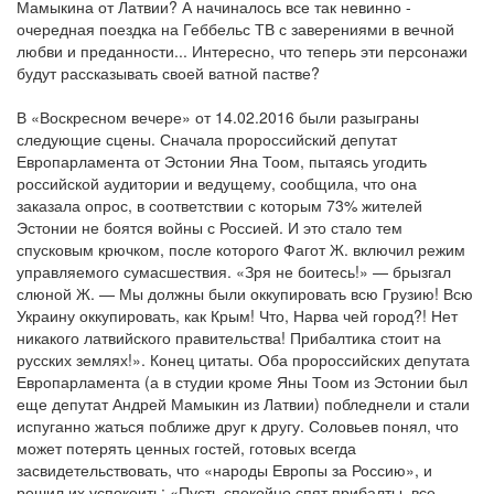
Мамыкина от Латвии? А начиналось все так невинно -
очередная поездка на Геббельс ТВ с заверениями в вечной
любви и преданности... Интересно, что теперь эти персонажи
будут рассказывать своей ватной пастве?
В «Воскресном вечере» от 14.02.2016 были разыграны
следующие сцены. Сначала пророссийский депутат
Европарламента от Эстонии Яна Тоом, пытаясь угодить
российской аудитории и ведущему, сообщила, что она
заказала опрос, в соответствии с которым 73% жителей
Эстонии не боятся войны с Россией. И это стало тем
спусковым крючком, после которого Фагот Ж. включил режим
управляемого сумасшествия. «Зря не боитесь!» — брызгал
слюной Ж. — Мы должны были оккупировать всю Грузию! Всю
Украину оккупировать, как Крым! Что, Нарва чей город?! Нет
никакого латвийского правительства! Прибалтика стоит на
русских землях!». Конец цитаты. Оба пророссийских депутата
Европарламента (а в студии кроме Яны Тоом из Эстонии был
еще депутат Андрей Мамыкин из Латвии) побледнели и стали
испуганно жаться поближе друг к другу. Соловьев понял, что
может потерять ценных гостей, готовых всегда
засвидетельствовать, что «народы Европы за Россию», и
решил их успокоить: «Пусть спокойно спят прибалты, все