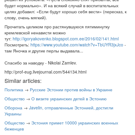
будет нормально». И на всякий случай в воспитательных
целях добавил: «Если будут хорошо себя вести» (пересказ, к
слову, очень мягкий).
Прочитать целиком про растянувшуюся пятиминутку
кремлевской ненависти можно
тут:
http://igoryakovenko.blogspot.com.ee/20
16/02/141.html
Посмотреть:
https://www.youtube.com/watch?v=TbUYR3j
xJco
-
там Яночка и другие перлы выдавала...
Спасибо за наводку - Nikolai Zamlev.
http://prof-eug.livejournal.com/544134.html
Similar articles:
Политика
→
Русские Эстонии против войны в Украине
Общество
→
О визите украинских детей в Эстонию
Оборона
→
Javelin, отправленные Эстонией, достигли
Украины
Общество
→
Эстония примет 10000 украинских военных
беженцев