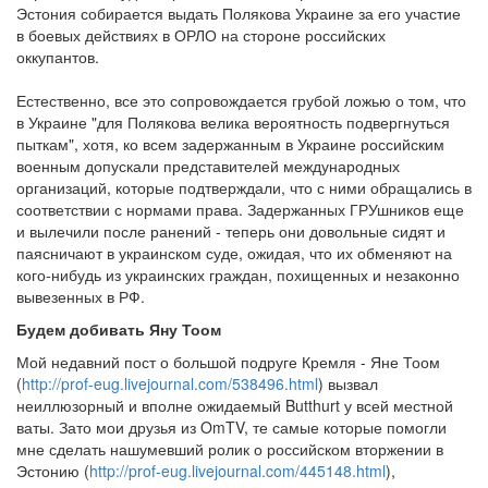
Эстония собирается выдать Полякова Украине за его участие
в боевых действиях в ОРЛО на стороне российских
оккупантов.
Естественно, все это сопровождается грубой ложью о том, что
в Украине "для Полякова велика вероятность подвергнуться
пыткам", хотя, ко всем задержанным в Украине российским
военным допускали представителей международных
организаций, которые подтверждали, что с ними обращались в
соответствии с нормами права. Задержанных ГРУшников еще
и вылечили после ранений - теперь они довольные сидят и
паясничают в украинском суде, ожидая, что их обменяют на
кого-нибудь из украинских граждан, похищенных и незаконно
вывезенных в РФ.
Будем добивать Яну Тоом
Мой недавний пост о большой подруге Кремля - Яне Тоом
(
http://prof-eug.livejournal.com/538
496.html
) вызвал
неиллюзорный и вполне ожидаемый Butthurt у всей местной
ваты. Зато мои друзья из OmTV, те самые которые помогли
мне сделать нашумевший ролик о российском вторжении в
Эстонию (
http://prof-eug.livejournal.com/445
148.html
),