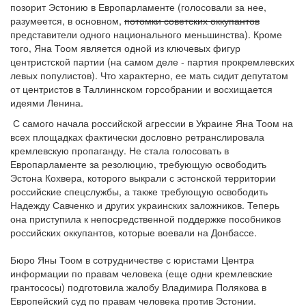
позорит Эстонию в Европарламенте (голосовали за нее,
разумеется, в основном,
потомки советских оккупантов
представители одного национального меньшинства). Кроме
того, Яна Тоом является одной из ключевых фигур
центристской партии (на самом деле - партия прокремлевских
левых популистов). Что характерно, ее мать сидит депутатом
от центристов в Таллиннском горсобрании и восхищается
идеями Ленина.
С самого начала российской агрессии в Украине Яна Тоом на
всех площадках фактически дословно ретранслировала
кремлевскую пропаганду. Не стала голосовать в
Европарламенте за резолюцию, требующую освободить
Эстона Кохвера, которого выкрали с эстонской территории
российские спецслужбы, а также требующую освободить
Надежду Савченко и других украинских заложников. Теперь
она приступила к непосредственной поддержке пособников
российских оккупантов, которые воевали на Донбассе.
Бюро Яны Тоом в сотрудничестве с юристами Центра
информации по правам человека (еще одни кремлевские
грантососы) подготовила жалобу Владимира Полякова в
Европейский суд по правам человека против Эстонии.