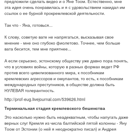
предложили сделать видео и о Яне Тоом. Естественно, мне
эта идея очень понравилась и я с удовольствием накидал им
ссылок о ее бурной прокремлевской деятельности.
Так что - Яна, готовься...
К слову, советую вате не напрягаться, высказывая свое
мнение - мне оно глубоко фиолетово. Точнее, чем больше
вата бесится, тем мне приятнее...
А если серьезно, эстонскому обществу уже давно пора понять,
что в условиях войны, которую в разных формах ведет РФ
против всего цивилизованного мира, к пособникам
кремлевских агрессоров и оккупантов, то есть, к пособникам
международных преступников, в обществе должна быть
НУЛЕВАЯ толерантность.
http://prof-eug.livejournal.com/539626.html
Терминальная стадия кремлевского бешенства
Это насколько нужно быть неадекватным, чтобы напугать даже
верных слуг Кремля из числа балтийской пятой колонны - Яну
Тоом от Эстонии (о ней я неоднократно писал) и Андрея