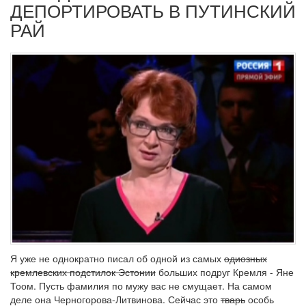
ДЕПОРТИРОВАТЬ В ПУТИНСКИЙ
РАЙ
Я уже не однократно писал об одной из самых
одиозных
кремлевских подстилок Эстонии
больших подруг Кремля - Яне
Тоом. Пусть фамилия по мужу вас не смущает. На самом
деле она Черногорова-Литвинова. Сейчас это
тварь
особь