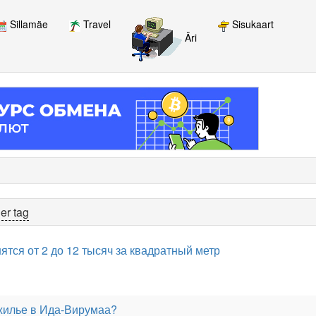
Sillamäe
Travel
Sisukaart
Äri
er tag
ятся от 2 до 12 тысяч за квадратный метр
жилье в Ида-Вирумаа?