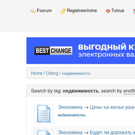
Foorum
Registreerimine
Tutvus
Home
/
Otsing
/
недвижимость
Search by tag:
недвижимость
, search by
anoth
Экономика
→
Цены на жилье разн
недвижимость
Экономика
→
Будет ли дорожать 