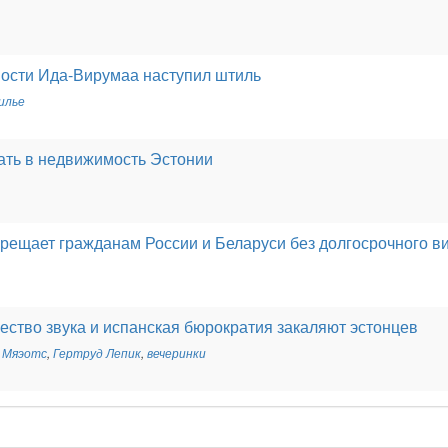
ости Ида-Вирумаа наступил штиль
илье
ать в недвижимость Эстонии
прещает гражданам России и Беларуси без долгосрочного в
чество звука и испанская бюрократия закаляют эстонцев
 Мяэотс
,
Гертруд Лепик
,
вечеринки