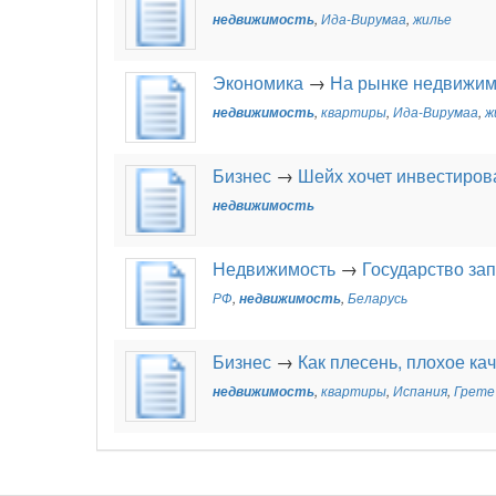
недвижимость
,
Ида-Вирумаа
,
жилье
Экономика
→
На рынке недвижим
недвижимость
,
квартиры
,
Ида-Вирумаа
,
ж
Бизнес
→
Шейх хочет инвестиров
недвижимость
Недвижимость
→
Государство за
РФ
,
недвижимость
,
Беларусь
Бизнес
→
Как плесень, плохое ка
недвижимость
,
квартиры
,
Испания
,
Грете