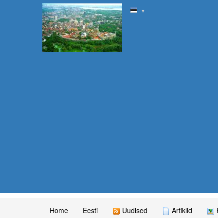
▼
Home
Eesti
Uudised
Artiklid