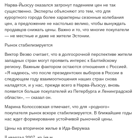
Нарва-Йыэсуу оказался затронут падением цен не так
существенно. Эксперты объясняют это тем, что для
курортного города более характерны сезонные колебания
цен, а предложение не настолько велико, чтобы вынуждать
продавцов снижать цены. Важно и то, что многие покупатели
— не местные и даже не жители Эстонии.
Рынок стабилизируется
Виктор Веэво считает, что в долгосрочной перспективе жители
западных стран могут проявить интерес к Балтийскому
региону. Важным фактором остаются отношения с Россией.
«Я надеюсь, что после президентских выборов в России в
следующем году взаимоотношения наших стран снова
наладятся, и у нас, прежде всего в Нарва-Йыэсуу, вновь
появится больше покупателей из Петербурга и Ленинградской
области», — сказал он.
Марина Колоссовская отмечает, что для «родного»
покупателя рынок вскоре стабилизируется. В ближайшие годы
нас ждет формирование устойчивой рыночной цены.
Цены на вторичное жилье в Ида-Вирумаа
II квартал 2007, кр./кв.м