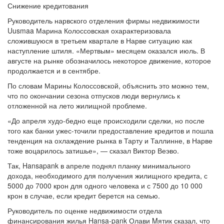
Снижение кредитования
Руководитель нарвского отделения фирмы недвижимости
Uusmaa Марина Колоссовская охарактеризовала
сложившуюся в третьем квартале в Нарве ситуацию как
наступление штиля. «Мертвым» месяцем оказался июль. В
августе на рынке обозначилось некоторое движение, которое
продолжается и в сентябре.
По словам Марины Колоссовской, объяснить это можно тем,
что по окончании сезона отпусков люди вернулись к
отложенной на лето жилищной проблеме.
«До апреля худо-бедно еще происходили сделки, но после
того как банки ужес-точили предоставление кредитов и пошла
тенденция на охлаждение рынка в Тарту и Таллинне, в Нарве
тоже воцарилось затишье», — сказал Виктор Веэво.
Так, Hansapank в апреле поднял планку минимального
дохода, необходимого для получения жилищного кредита, с
5000 до 7000 крон для одного человека и с 7500 до 10 000
крон в случае, если кредит берется на семью.
Руководитель по оценке недвижимости отдела
финансирования жилья Hansa-pank Олави Mятик сказал, что