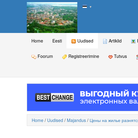
▼
Home
Eesti
Uudised
Artiklid
Foorum
Registreerimine
Tutvus
Home
/
Uudised
/
Majandus
/
Цены на жилье разнятся