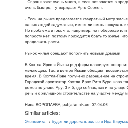
- Спрашивают очень много, и если появляется в прод
очень быстро, - утверждает Арго Соолеп.
- Если на рынке предлагается квадратный метр жилья 
наших людей задуматься, имеет ли смысл покупать ил
Но проблема в том, что, например, на побережье или 
попросту нет, поэтому приходится брать то жилье, чт
продолжать расти.
Рынок жилья обещают пополнить новыми домами
В Кохтла-Ярве и Йыхви ряд фирм планирует построит
желающим. Так, в центре Йыхви обещают восьмиэтажн
время. В Кохтла-Ярве получено разрешение на строит
Городской архитектор Кохтла-Ярве Рита Буренкова та
домов по улице Ару, 3 и 5, где сейчас, как и по улице
речь и о жилищном строительстве на участке между 
Нина ВОРОПАЕВА, pohjarannik.ee, 07.04.06
Similar articles:
Экономика
→
Будет ли дорожать жилье в Ида-Вирума