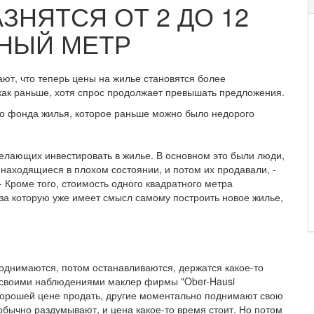
ЗНЯТСЯ ОТ 2 ДО 12
ТНЫЙ МЕТР
т, что теперь цены на жилье становятся более
как раньше, хотя спрос продолжает превышать предложения.
ого фонда жилья, которое раньше можно было недорого
елающих инвестировать в жилье. В основном это были люди,
, находящиеся в плохом состоянии, и потом их продавали, -
- Кроме того, стоимость одного квадратного метра
 за которую уже имеет смысл самому построить новое жилье,
поднимаются, потом останавливаются, держатся какое-то
я своими наблюдениями маклер фирмы "Ober-Hausi
о хорошей цене продать, другие моментально поднимают свою
 обычно раздумывают, и цена какое-то время стоит. Но потом