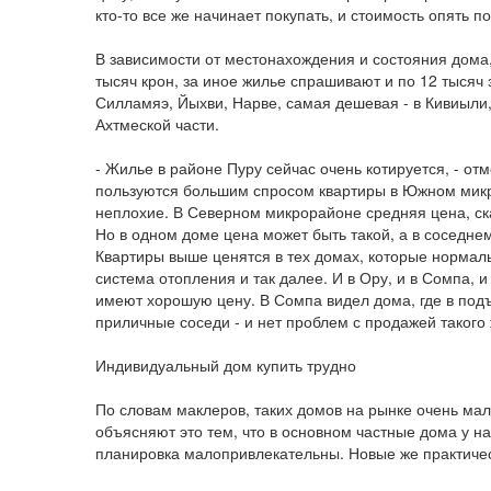
кто-то все же начинает покупать, и стоимость опять по
В зависимости от местонахождения и состояния дома,
тысяч крон, за иное жилье спрашивают и по 12 тысяч
Силламяэ, Йыхви, Нарве, самая дешевая - в Кивиыли,
Ахтмеской части.
- Жилье в районе Пуру сейчас очень котируется, - от
пользуются большим спросом квартиры в Южном микро
неплохие. В Северном микрорайоне средняя цена, ск
Но в одном доме цена может быть такой, а в соседне
Квартиры выше ценятся в тех домах, которые нормал
система отопления и так далее. И в Ору, и в Сомпа, 
имеют хорошую цену. В Сомпа видел дома, где в под
приличные соседи - и нет проблем с продажей такого
Индивидуальный дом купить трудно
По словам маклеров, таких домов на рынке очень мал
объясняют это тем, что в основном частные дома у нас
планировка малопривлекательны. Новые же практически