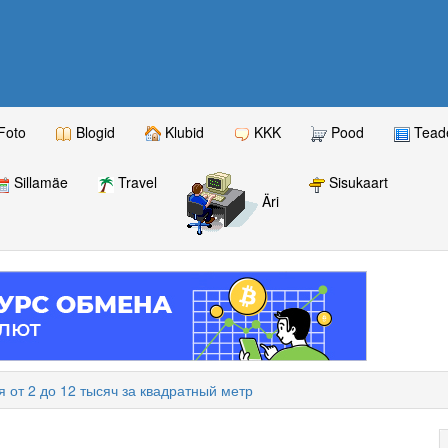
Foto
Blogid
Klubid
KKK
Pood
Teade
Sillamäe
Travel
Sisukaart
Äri
 от 2 до 12 тысяч за квадратный метр