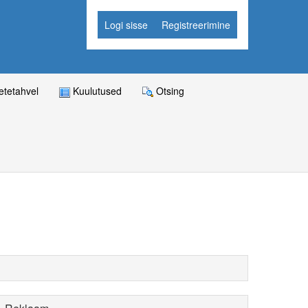
Logi sisse
Registreerimine
tetahvel
Kuulutused
Otsing