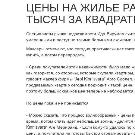
ЦЕНЫ НА ЖИЛЬЕ РА
ТЫСЯЧ ЗА КВАДРА
Специалисты рынка недвижимости Ида-Вирумаа считаю
умеренными и растут не такими большими скачками, 
Маклеры отмечают, что сегодня практически нет так
купить, а потом перепродать.
- Среди покупателей этой недвижимости было мало ж
как говорится, со стороны, которые скупали квартиры
говорит маклер фирмы "Arol Kinnisvara" Арго Соолеп. 
продаваемых квартир сегодня подходит к такой цене,
поэтому больших скачков цен теперь не наблюдается.
Но цены пока и не понижаются
- Можно сказать, что процесс волнообразный - цены 
время, потом опять идет небольшая волна, - делитс
Kinnisvara" Аге Мериранд. - Если кому-то удалось п
цену, а покупатели не готовы быстро отреагировать -