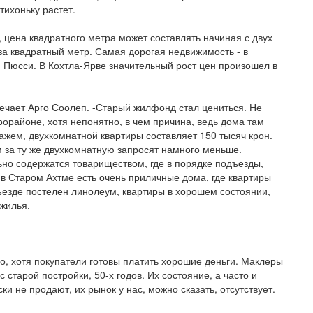
тихоньку растет.
 цена квадратного метра может составлять начиная с двух
 за квадратный метр. Самая дорогая недвижимость - в
 Пюсси. В Кохтла-Ярве значительный рост цен произошел в
мечает Арго Соолеп. -Старый жилфонд стал цениться. Не
районе, хотя непонятно, в чем причина, ведь дома там
ажем, двухкомнатной квартиры составляет 150 тысяч крон.
м за ту же двухкомнатную запросят намного меньше.
ьно содержатся товариществом, где в порядке подъезды,
и в Старом Ахтме есть очень приличные дома, где квартиры
ъезде постелен линолеум, квартиры в хорошем состоянии,
 жилья.
о, хотя покупатели готовы платить хорошие деньги. Маклеры
 старой постройки, 50-х годов. Их состояние, а часто и
 не продают, их рынок у нас, можно сказать, отсутствует.