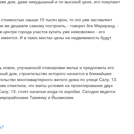
аже дом, даже никудышный и по высокой цене, его покупают
стоимостью свыше 10 тысяч крон, то это уже заставляет
и же дешевле самому построить, - говорит Аге Мериранд. -
в центре города участок купить уже невозможно - его
о имеется. И в таких местах цены на недвижимость будут
ь новое, улучшенной планировки жилье и предложить его
ый дом, строительство которого начнется в ближайшее
ельство многоквартирного жилого дома по улице Салу, 13.
кже отметила, что взяты условия на проектирование двух
 Салу, 13, стоят начатые когда-то коробки. Сегодня ведется
микрорайонами Таммику и Йыхвиским.
а?