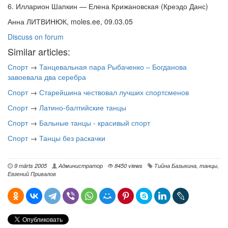
6. Илларион Шапкин — Елена Крижановская (Креэдо Данс)
Анна ЛИТВИНЮК, moles.ee, 09.03.05
Discuss on forum
Similar articles:
Спорт
→
Танцевальная пара Рыбаченко – Богданова
завоевала два серебра
Спорт
→
Старейшина чествовал лучших спортсменов
Спорт
→
Латино-балтийские танцы
Спорт
→
Бальные танцы - красивый спорт
Спорт
→
Танцы без раскачки
9 märts 2005
Администратор
8450 views
Тийна Базыкина
,
танцы
,
Евгений Привалов