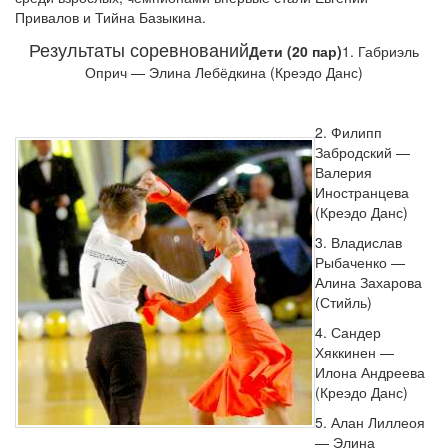
Привалов и Тийна Базыкина.
Результаты соревнований
Дети (20 пар)
1. Габриэль
Оприч — Элина Лебёдкина (Креэдо Данс)
2. Филипп
Забродский —
Валерия
Иностранцева
(Креэдо Данс)
3. Владислав
Рыбаченко —
Алина Захарова
(Стийль)
4. Сандер
Хяккинен —
Илона Андреева
(Креэдо Данс)
5. Алан Лиллеоя
— Элина