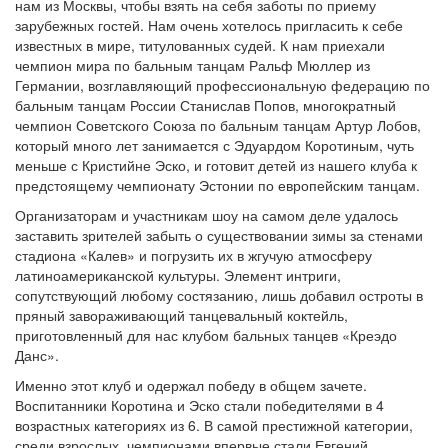
нам из Москвы, чтобы взять на себя заботы по приему
зарубежных гостей. Нам очень хотелось пригласить к себе
известных в мире, титулованных судей. К нам приехали
чемпион мира по бальным танцам Ральф Мюллер из
Германии, возглавляющий профессиональную федерацию по
бальным танцам России Станислав Попов, многократный
чемпион Советского Союза по бальным танцам Артур Лобов,
который много лет занимается с Эдуардом Коротиным, чуть
меньше с Кристийне Эско, и готовит детей из нашего клуба к
предстоящему чемпионату Эстонии по европейским танцам.
Организаторам и участникам шоу на самом деле удалось
заставить зрителей забыть о существовании зимы за стенами
стадиона «Калев» и погрузить их в жгучую атмосферу
латиноамериканской культуры. Элемент интриги,
сопутствующий любому состязанию, лишь добавил остроты в
пряный завораживающий танцевальный коктейль,
приготовленный для нас клубом бальных танцев «Креэдо
Данс».
Именно этот клуб и одержал победу в общем зачете.
Воспитанники Коротина и Эско стали победителями в 4
возрастных категориях из 6. В самой престижной категории,
среди взрослых, чемпионами впервые стали Евгений