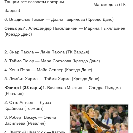
Танцам все возрасты покорны.
Магомедова (ТК
Вардья)
6. Владислав Тамми — Диана Гаврилова (Креэдо Данс)
Сеньоры
1. Александер Пыхялайнен — Марина Пыхялайнен
(Креэдо Данс)
2. Энар Паюла — Лайе Паюла (ТК Вардья)
3. Таймо Тююр — Маре Соколова (Креэдо Данс)
4. Хенн Пярн — Майа Сеппер (Креэдо Данс)
5. Лембит Хярма — Тайми Хярма (Креэдо Данс)
Юниор I (33 пары)
1. Вячеслав Мылкин — Сандра Пылдма
(Ревалия)
2. Отто Антсон — Луиза
Крайнова (Теэмант)
3. Роберт Вескус — Элена
Васильева (Ревалия)
4. Дмитрий Шмаглюк — Катрин