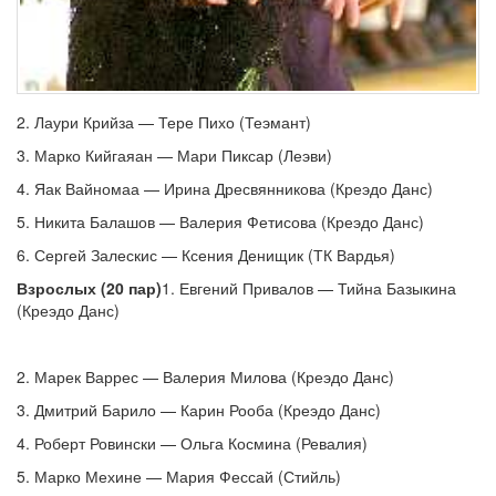
2. Лаури Крийза — Тере Пихо (Теэмант)
3. Марко Кийгаяан — Мари Пиксар (Леэви)
4. Яак Вайномаа — Ирина Дресвянникова (Креэдо Данс)
5. Никита Балашов — Валерия Фетисова (Креэдо Данс)
6. Сергей Залескис — Ксения Денищик (ТК Вардья)
Взрослых (20 пар)
1. Евгений Привалов — Тийна Базыкина
(Креэдо Данс)
2. Марек Варрес — Валерия Милова (Креэдо Данс)
3. Дмитрий Барило — Карин Рооба (Креэдо Данс)
4. Роберт Ровински — Ольга Космина (Ревалия)
5. Марко Мехине — Мария Фессай (Стийль)