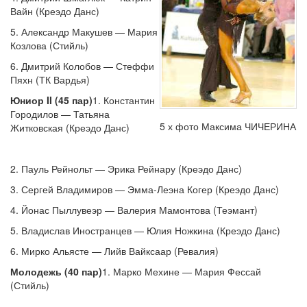
Вайн (Креэдо Данс)
5. Александр Макушев — Мария
Козлова (Стийль)
6. Дмитрий Колобов — Стеффи
Пяхн (ТК Вардья)
Юниор II (45 пар)
1. Константин
Городилов — Татьяна
5 х фото Максима ЧИЧЕРИНА
Житковская (Креэдо Данс)
2. Пауль Рейнольт — Эрика Рейнару (Креэдо Данс)
3. Сергей Владимиров — Эмма-Леэна Когер (Креэдо Данс)
4. Йонас Пыллувеэр — Валерия Мамонтова (Теэмант)
5. Владислав Иностранцев — Юлия Ножкина (Креэдо Данс)
6. Мирко Альясте — Лийв Вайксаар (Ревалия)
Молодежь (40 пар)
1. Марко Мехине — Мария Фессай
(Стийль)