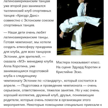
латиноамериканским танцам
уже второй раз занимался
таллиннский клуб спортивных
танцев «Креэдо Данс»
совместно с Эстонским союзом
спортивных танцев.
— Наши дети очень любят
латиноамериканские танцы.
Готовя чемпионат, мы хотели
создать атмосферу праздника
для клуба, для всех танцоров
Эстонии, для зрителей, —
сказала «МЭ» менеджер клуба
Мастера показывают класс.
Алла Коротина, уже
На сцене Эдуард Коротин и
занимающаяся подготовкой
Кристийне Эско.
клуба к следующему
чемпионату Эстонии по «стандарту», который состоится в
апреле. — Подготовка и проведение чемпионата — очень
серьезное, ответственное, тяжелое занятие. Но у нас очень
хороший коллектив, дружный клуб, друзья, понимающие
родители, которые очень помогли в организации этого
мероприятия. Некоторые помощники специально приехали к