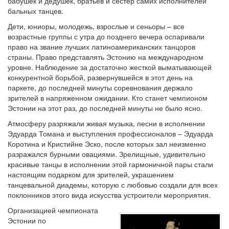
бабушек и дедушек, братьев и сестер самих исполнителей
бальных танцев.
Дети, юниоры, молодежь, взрослые и сеньоры – все
возрастные группы с утра до позднего вечера оспаривали
право на звание лучших латиноамериканских танцоров
страны. Право представлять Эстонию на международном
уровне. Наблюдение за достаточно жесткой выматывающей
конкурентной борьбой, развернувшейся в этот день на
паркете, до последней минуты соревнования держало
зрителей в напряженном ожидании. Кто станет чемпионом
Эстонии на этот раз, до последней минуты не было ясно.
Атмосферу разряжали живая музыка, песни в исполнении
Эдуарда Томана и выступления профессионалов – Эдуарда
Коротина и Кристийне Эско, после которых зал неизменно
разражался бурными овациями. Зрелищные, удивительно
красивые танцы в исполнении этой гармоничной пары стали
настоящим подарком для зрителей, украшением
танцевальной диадемы, которую с любовью создали для всех
поклонников этого вида искусства устроители мероприятия.
Организацией чемпионата
Эстонии по