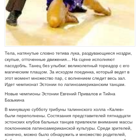
Тела, натянутые словно тетива лука, раздувающиеся ноздри,
скупые, отточенные движения... На сцене исполняют
пасодобль. Танец без улыбки: великолепный тореадор с его
магическим плащом. За исходом поединка, который ведет в
этот момент множество пар, с волнением следит весь зал.
Идет чемпионат Эстонии по латиноамериканским танцам.
Новые чемпионы Эстонии Евгений Привалов и Тийна
Базыкина
В минувшую субботу трибуны талиннского холла «Калев»
были переполнены. Состязания представителей пятнадцати
эстонских клубов бальных танцев привлекли внимание массы
поклонников латиноамериканской культуры. Среди зрителей,
конечно, можно было обнаружить и множество родителей,