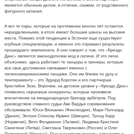
является обычным делом, в отличие, скажем, от родственного
фигурного катания.
А вот те пары, которые на протяжении многих лет остаются
неразделенными, в итоге имеют большие шансы на высокие
места. Помимо этой тенденции в Эстонии еще существуют
клубные специализации, и именно это отражают результаты
прошедшего чемпионата. А они говорят о том, что «Креэдо
Данс» является законодателем мод в латине. И это легко
объяснимо, здесь работают те танцоры и тренеры, которые
все свои достижения связывают именно с
латиноамериканскими танцами. Они им близки по духу и
темпераменту – это Эдуард Коротин и его партнерша
Кристийне Эско. Впрочем, на детском уровне у «Креэдо Данс»
появились серьезные конкуренты, которые произвели
впечатление на международную бригаду арбитров. Под
руководством главного судьи Аве Вардья соревнования
обслуживали: Юсси Вяэнанен (Финляндия), Мари Пилгаард
(Дания), Энтони Спенсер Ирвинг (Швеция), Тронд Харр
(Норвегия), Вито Фелдманис (Латвия), Людвика-Кристине
Смиетене (Литва), Светлана Тверянович (Россия) и Олег
Петровский (Украина). Они оценивали красоту, изящество и