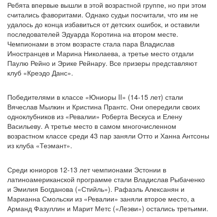
Ребята впервые вышли в этой возрастной группе, но при этом
считались фаворитами. Однако судьи посчитали, что им не
удалось до конца избавиться от детских ошибок, и оставили
последователей Эдуарда Коротина на втором месте.
Чемпионами в этом возрасте стала пара Владислав
Иностранцев и Марина Николаева, а третье место отдали
Паулю Рейно и Эрике Рейнару. Все призеры представляют
клуб «Креэдо Данс».
Победителями в классе «Юниоры II» (14-15 лет) стали
Вячеслав Мылкин и Кристина Прантс. Они опередили своих
одноклубников из «Ревалии» Роберта Вескуса и Елену
Васильеву. А третье место в самом многочисленном
возрастном классе среди 43 пар заняли Отто и Ханна Антсоны
из клуба «Теэмант».
Среди юниоров 12-13 лет чемпионами Эстонии в
латиноамериканской программе стали Владислав Рыбаченко
и Эмилия Богданова («Стийль»). Рафаэль Алексанян и
Марианна Смольски из «Ревалии» заняли второе место, а
Арманд Фазуллин и Марит Метс («Леэви») остались третьими.