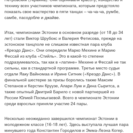
технику всех участников чемпионата, которым предстояло
показать свое мастерство в пяти танцах – ча-ча-ча, румбе,
самбе, пасодобле и джайве.
Итак, чемпионами Эстонии в основном разряде (от 18 до 34
лет) стали Виктор Шрубокс и Валерия Фетисова, прежде на
эстонском танцполе не слишком известная пара клуба
«Креэдо Данс». Они опередили Марко Мехине и Марию
Фессай из клуба «Стийль». Это в какой-то степени
подразумевалось, так как в «латине» Мехине и Фессай не так
сильны, как в стандартной программе. Третье место судьи
отдали Яаку Вайномаа и Ирине Ситник («Креэдо Данс»). В
финальной шестерке за призы боролись также Максим
Степанов и Керстин Круузе, Алари Лукк и Дина Сыритса, а
также опытный Дмитрий Барило с новой партнершей из
России Юлией Посмыгаевой. Всего в чемпионате Эстонии
среди взрослых приняли участие 24 пары.
Несколько неожиданно завершился чемпионат Эстонии в
молодежном классе (16-18 лет). Здесь выступала лучшая пара
минувшего года Константин Городилов и Эмма-Леэна Когер.