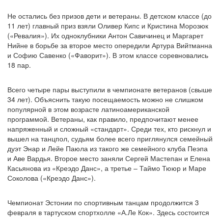
Не остались без призов дети и ветераны. В детском классе (до
11 лет) главный приз взяли Оливер Кипс и Кристина Морозюк
(«Ревалия»). Их одноклубники Антон Савичинец и Маргарет
Нийне в борьбе за второе место опередили Артура Вийтманна
и Софию Савенко («Фаворит»). В этом классе соревновались
18 пар.
Всего четыре пары выступили в чемпионате ветеранов (свыше
34 лет). Объяснить такую посещаемость можно не слишком
популярной в этом возрасте латиноамериканской
программой. Ветераны, как правило, предпочитают менее
напряженный и сложный «стандарт». Среди тех, кто рискнул и
вышел на танцпол, судьям более всего приглянулся семейный
дуэт Энар и Лейе Паюла из такого же семейного клуба Пеэпа
и Аве Вардья. Второе место заняли Сергей Мастепан и Елена
Касьянова из «Креэдо Данс», а третье – Таймо Тююр и Маре
Соколова («Креэдо Данс»).
Чемпионат Эстонии по спортивным танцам продолжится 3
февраля в тартуском спортхолле «А.Ле Кок». Здесь состоится