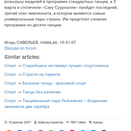
розыгрыш медалей в программе стандартных танцев, а 3
марта в столичном «Саку Суурхалле» пройдет последний,
третий этап чемпионата, в котором выявятся самые
универсальные пары страны. Им предстоит сложная
программа по десяти танцам.
Игорь САВЕЛЬЕВ, moles.ee, 10.01.07
Discuss on forum
Similar articles:
Спорт
→
Старейшина чествовал лучших спортсменов
Спорт
→
Страсти на паркете
Спорт
→
Бальные танцы - красивый спорт
Спорт
→
Танцы без раскачки
Спорт
→
Танцевальная пара Рыбаченко – Богданова
завоевала два серебра
10 jaanuar 2007
Администратор
7667 views
танцы