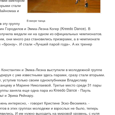
атвии Виктором
торыми стали
 Вайномаа и
В вихре танца
 эту группу
ин Городилов и Эмма-Леэна Когер (Kreedo Dance). В
получила медали ни на одном из официальных чемпионатов.
м, они много раз становились призерами, а в чемпионате
 «бронзу». И стали «Лучшей парой года». А их тренер
 Константин и Эмма-Леэна выступили в молодежной группе
курируя с уже известными здесь парами, сразу стали вторыми.
у, уступив только своим одноклубникам Владиславу
анцеву и Марине Николаевой. Третье место среди 31 пары
руппы заняла еще одна пара из Kreedo Dance - Пауль
ьт и Эрика Рейнару.
чень интересно, - говорит Кристине Эско-Вескимяэ. -
тов в этих группах молодежи и взрослых не было, теперь
явились. И им нужно выходить на мировой уровень, с нуля