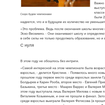
Важно 
выступ
классе
Скоро будем чемпионами
были 2
надеется, что и в будущем их количество не уменьши
«Это проблема. Ведь после окончания школы многие п
Эско-Вескимяэ. - Они оканчивают школу и определяют
в себе силы не только продолжать образование, но и
С нуля
В этом году не обошлось без интриги.
«Самой интересной на этом чемпионате была возрас
взрослых, - делится Кристине. - Появилось много новы
прошлом году первое место среди взрослых заняли Г
Болдырев и Карин Рооба, второе место - Евгений При
Базыкина, третье место - Маарек Варрес и Валерия М
этом году выступала лишь Валерия Милова с новым п
Виталием Козьминым, и они не прошли в финал. Зато
среди взрослых выиграли Валерия Фетисова (в прошл