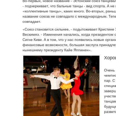
Во-первых, новое название - Эстонский союз танцева
- подчеркивает, что бальные танцы - вид спорта. А не
«коллективные танцы», каких много. Во-вторых, рань
название союза не совпадало с международным. Теп
совпадает.
«Союз становится сильнее, - подытоживает Кристине 
Вескимяэ. - Изменения начались, когда президентом 
Сигне Киви. А в том, что у нас появились новые орга
финансовые возможности, большая заслуга принадле
нынешнему президенту Кайе Яппинен».
Хоро
Очень 
чемпио
пар. С
специа
заверш
участв
танцам
будуще
развит