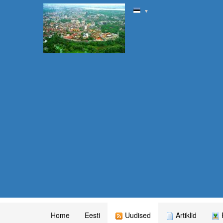
▼
Home
Eesti
Uudised
Artiklid