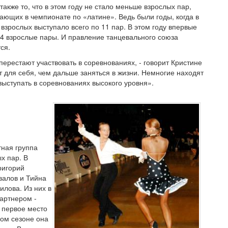
также то, что в этом году не стало меньше взрослых пар,
ающих в чемпионате по «латине». Ведь были годы, когда в
 взрослых выступало всего по 11 пар. В этом году впервые
4 взрослые пары. И правление танцевального союза
тся.
ерестают участвовать в соревнованиях, - говорит Кристине
 для себя, чем дальше заняться в жизни. Немногие находят
 выступать в соревнованиях высокого уровня».
тная группа
х пар. В
ригорий
валов и Тийна
илова. Из них в
артнером -
 первое место
ом сезоне она