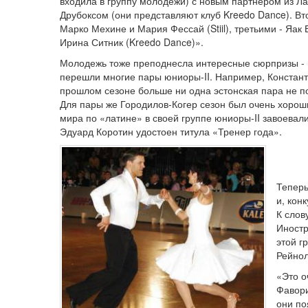
входила в группу молодежи) с новым партнером из Л
Друбоксом (они представляют клуб Kreedo Dance). В
Марко Мехине и Мария Фессай (Stiil), третьими - Яак
Ирина Ситник (Kreedo Danсe)».
Молодежь тоже преподнесла интересные сюрпризы - в
перешли многие пары юниоры-II. Например, Констант
прошлом сезоне больше ни одна эстонская пара не 
Для пары же Городилов-Когер сезон был очень хороши
мира по «латине» в своей группе юниоры-II завоевали
Эдуард Коротин удостоен титула «Тренер года».
Теперь
и, кон
К слов
Иностр
этой г
Рейнол
«Это о
Фавори
они по