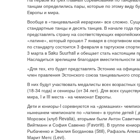
танцам определились пары, которые по этому виду б
Европы и мира.
Вообще в «танцевальной иерархии» все сложно. Суще
стандартные танцы и десять танцев. В начале года п
представлять страну на соответствующих европейски
«латине», который прошел 7 января в спортивном ко
по стандарту состоится 3 февраля в тартуском спорт
3 марта в Saku Suurhall и обещает стать настоящим 
Насладиться зрелищем благодаря вместительности з
«Для тех, кто будет представлять Эстонию на официа
член правления Эстонского союза танцевального спо
В них будут участвовать медалисты всех возрастных гр
(18-34 года) и сениоры (от 34 лет). Для всех существ
мира, I и III места - на чемионат Европы.
Дети и юниоры-I соревнуются на «домашних» чемпиона
нынешнем чемпионате по «латине» в группе детей ( д
Морозюк (клуб Revalia), вторыми были Антон Савитчин
Вийтманн и София Савенко (Favoriit). В группе юниор
Рыбаченко и Эмилия Богданова (Stiil), Рафаэль Алек
Марит Метс (Levi).