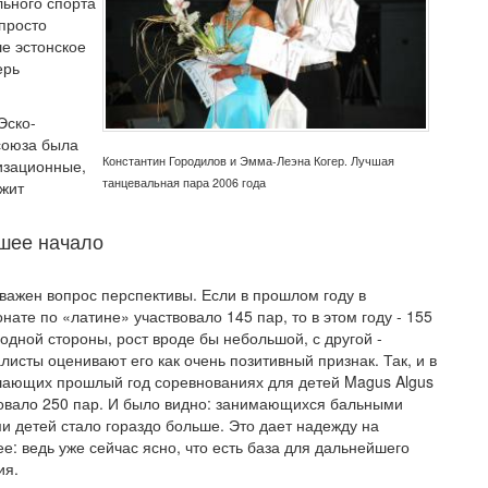
льного спорта
 просто
ше эстонское
ерь
Эско-
союза была
Константин Городилов и Эмма-Леэна Когер. Лучшая
низационные,
танцевальная пара 2006 года
жит
шее начало
важен вопрос перспективы. Если в прошлом году в
нате по «латине» участвовало 145 пар, то в этом году - 155
 одной стороны, рост вроде бы небольшой, с другой -
листы оценивают его как очень позитивный признак. Так, и в
ающих прошлый год соревнованиях для детей Magus Algus
овало 250 пар. И было видно: занимающихся бальными
и детей стало гораздо больше. Это дает надежду на
е: ведь уже сейчас ясно, что есть база для дальнейшего
ия.