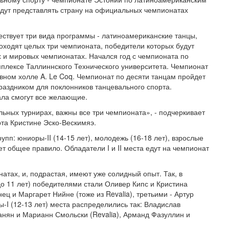
удут представлять страну на официальных чемпионатах
ствует три вида программы - латиноамериканские танцы,
роходят целых три чемпионата, победители которых будут
х и мировых чемпионатах. Начался год с чемпионата по
мплексе Таллиннского Технического университета. Чемпионат
ивном холле A. Le Coq. Чемпионат по десяти танцам пройдет
праздником для поклонников танцевального спорта.
ала смогут все желающие.
льных турнирах, важны все три чемпионата», - подчеркивает
рта Кристине Эско-Вескимяэ.
упп: юниоры-II (14-15 лет), молодежь (16-18 лет), взрослые
ует общее правило. Обладатели I и II места едут на чемпионат
тах, и, подрастая, имеют уже солидный опыт. Так, в
о 11 лет) победителями стали Оливер Кипс и Кристина
ец и Маргарет Нийне (тоже из Revalia), третьими - Артур
ы-I (12-13 лет) места распределились так: Владислав
санян и Марианн Смольски (Revalia), Арманд Фазуллин и