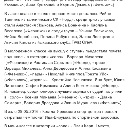
Казаченко, Анна Кривошей и Карина Демина («Феэникс»).
В ласте-классе в «соло» первое место досталось Рийне
Танниль из таллиннского СК «Норд», среди трио лучшими
стали Анастасия Языкова, Алиса Бренкина и Каолина
Веселова («Феэникс») а среди групп – Ульяна Баскакова,
Нийна Воробьева, Полина Рябушенко, Элина Левицкая и
Алисия Кижло из йыхвиского клуба Twist Grew.
В молодежном классе на высшую ступень пьедестала почета
поднялись: в категории «соло» - Варвара Михалева
(«Феэникс») и Ростислав Стрелков («Норд»), «трио» -
Варвара Михалева, Анна Дердесова и Алина Касаткина
(«Феэникс»), «пары» - Николай Филиппов/Греэте Уйок
(«Феэникс»), «группы» - Кристийна Чеснокова, Яна Вукс, Юлия
Литовских, София Ермакова и Алина Кожемякина («Норд»).
И, наконец, среди юниоров лучшие оценки от судей получили:
в «соло» - Ксения Минаева («Феэникс»), «трио» - Диана
Семерня, Валерия Дроздова и Элина Мурашева («Феэникс»).
В зале 29.05.2016 г Кохтла-Ярвеского спортцентра прошел
открытый чемпионат Ида-Вирумаа по спортивной аэробике.
В мини-классе в категории «соло» - Эван Карп II место,