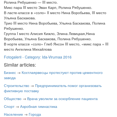
Ролина Рябушенко — III место.
Микс пара III место Эван Карп, Ролина Рябушенко.
В ласте-классе в «соло» II место Нина Воробьева, III место
Ульяна Баскакова.
Трио III место Нина Воробьева, Ульяна Баскакова, Полина
Рябушенко.
Группа I место Алисия Кижло, Элина Левицкая,Нина
Воробьева, Ульяна Баскакова, Полина Рябушенко.
В норте классе «соло» Глеб Янсон III место, «микс пара » III
место Ангелина Михайлова
Fotogalerii - Category: Ida-Virumaa 2016
Similar articles:
Бизнес
→
Кохтлаярвесцы протестуют против цементного
завода
Строительство
→
Предприниматель помог организовать
фиктивную поставку
Общество
→
Врача уволили за оскорбление пациента
Спорт
→
Аэробная гимнастика
Население
→
Города