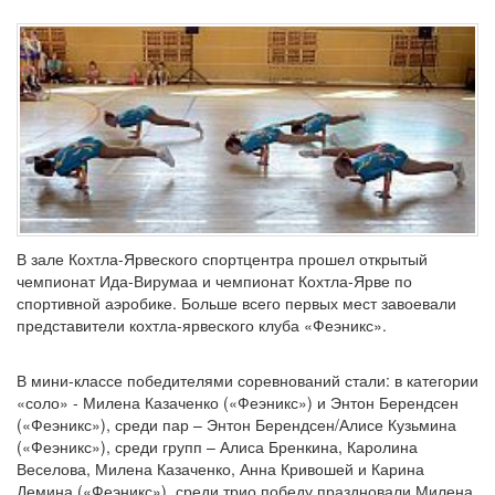
В зале Кохтла-Ярвеского спортцентра прошел открытый
чемпионат Ида-Вирумаа и чемпионат Кохтла-Ярве по
спортивной аэробике. Больше всего первых мест завоевали
представители кохтла-ярвеского клуба «Феэникс».
В мини-классе победителями соревнований стали: в категории
«соло» - Милена Казаченко («Феэникс») и Энтон Берендсен
(«Феэникс»), среди пар – Энтон Берендсен/Алисе Кузьмина
(«Феэникс»), среди групп – Алиса Бренкина, Каролина
Веселова, Милена Казаченко, Анна Кривошей и Карина
Демина («Феэникс»), среди трио победу праздновали Милена