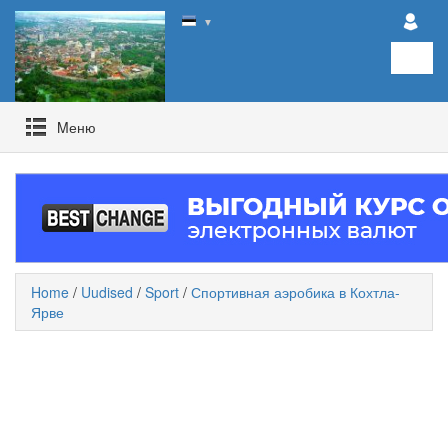
▼
Mеню
Home
/
Uudised
/
Sport
/
Спортивная аэробика в Кохтла-
Ярве