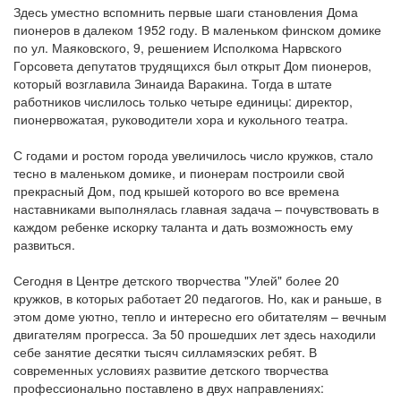
Здесь уместно вспомнить первые шаги становления Дома
пионеров в далеком 1952 году. В маленьком финском домике
по ул. Маяковского, 9, решением Исполкома Нарвского
Горсовета депутатов трудящихся был открыт Дом пионеров,
который возглавила Зинаида Варакина. Тогда в штате
работников числилось только четыре единицы: директор,
пионервожатая, руководители хора и кукольного театра.
С годами и ростом города увеличилось число кружков, стало
тесно в маленьком домике, и пионерам построили свой
прекрасный Дом, под крышей которого во все времена
наставниками выполнялась главная задача – почувствовать в
каждом ребенке искорку таланта и дать возможность ему
развиться.
Сегодня в Центре детского творчества "Улей" более 20
кружков, в которых работает 20 педагогов. Но, как и раньше, в
этом доме уютно, тепло и интересно его обитателям – вечным
двигателям прогресса. За 50 прошедших лет здесь находили
себе занятие десятки тысяч силламяэских ребят. В
современных условиях развитие детского творчества
профессионально поставлено в двух направлениях: