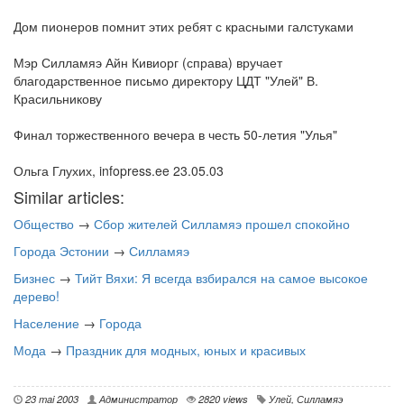
Дом пионеров помнит этих ребят с красными галстуками
Мэр Силламяэ Айн Кивиорг (справа) вручает
благодарственное письмо директору ЦДТ "Улей" В.
Красильникову
Финал торжественного вечера в честь 50-летия "Улья"
Ольга Глухих, infopress.ee 23.05.03
Similar articles:
Общество
→
Сбор жителей Силламяэ прошел спокойно
Города Эстонии
→
Силламяэ
Бизнес
→
Тийт Вяхи: Я всегда взбирался на самое высокое
дерево!
Население
→
Города
Мода
→
Праздник для модных, юных и красивых
23 mai 2003
Администратор
2820 views
Улей
,
Силламяэ