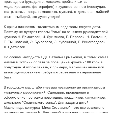
прикладном (рукоделие, макраме, кройка и шитье,
моделирование, фотография) и художественном (изостудия,
театр, вокал, танцы, гимнастика, музыка), отдельно английский
язык – выбирай, что душе угодно!
К ярким личностям, талантливым педагогам тянутся дети.
Поэтому не пустуют классы "Улья" на занятиях руководителей
кружков Н. Ермаковой, И. Лукьянова, Г. Перовой, Н. Рользинг,
Т. Тышковской, Э. Буйволова, Л. Кубекиной, Г. Виноградовой,
Л. Цветковой.
По словам методиста ЦДТ Натальи Ермаковой, в "Улье" самая
низкая в Эстонии оплата за посещение кружка - 100 крон в
полугодие. А чтобы занять, к примеру, мальчишек авиа- или
автомоделированием требуется серьезная материальная
база.
В городском масштабе ульевцы незаменимые организаторы
культурных мероприятий. Сценарии, проведение и
оформление программ новогодних праздников, капустников,
школьного "Славянского венка", Дня защиты детей,
Масленицы, конкурса "Мисс Силламяэ" – это все возложено
на плечи методиста Н. Ермаковой и культорганизатора центра