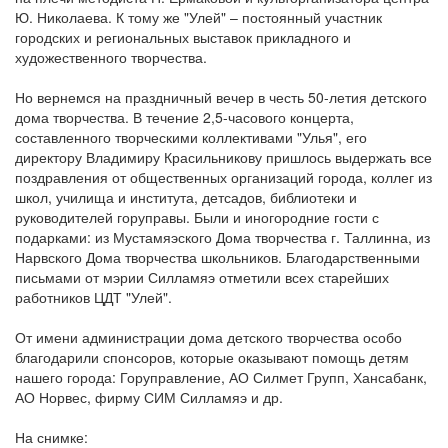
Ю. Николаева. К тому же "Улей" – постоянный участник
городских и региональных выставок прикладного и
художественного творчества.
Но вернемся на праздничный вечер в честь 50-летия детского
дома творчества. В течение 2,5-часового концерта,
составленного творческими коллективами "Улья", его
директору Владимиру Красильникову пришлось выдержать все
поздравления от общественных организаций города, коллег из
школ, училища и института, детсадов, библиотеки и
руководителей горуправы. Были и иногородние гости с
подарками: из Мустамяэского Дома творчества г. Таллинна, из
Нарвского Дома творчества школьников. Благодарственными
письмами от мэрии Силламяэ отметили всех старейших
работников ЦДТ "Улей".
От имени администрации дома детского творчества особо
благодарили спонсоров, которые оказывают помощь детям
нашего города: Горуправление, АО Силмет Групп, Хансабанк,
АО Норвес, фирму СИМ Силламяэ и др.
На снимке: