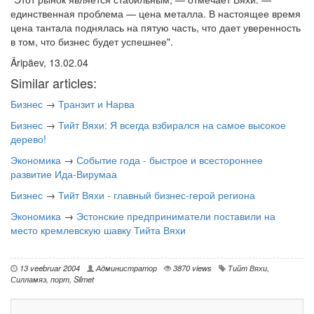
единственная проблема — цена металла. В настоящее время
цена тантала поднялась на пятую часть, что дает уверенность
в том, что бизнес будет успешнее".
Äripäev, 13.02.04
Similar articles:
Бизнес
→
Транзит и Нарва
Бизнес
→
Тийт Вяхи: Я всегда взбирался на самое высокое
дерево!
Экономика
→
Событие года - быстрое и всестороннее
развитие Ида-Вирумаа
Бизнес
→
Тийт Вяхи - главный бизнес-герой региона
Экономика
→
Эстонские предприниматели поставили на
место кремлевскую шавку Тийта Вяхи
13 veebruar 2004
Администратор
3870 views
Тийт Вяхи
,
Силламяэ
,
порт
,
Silmet