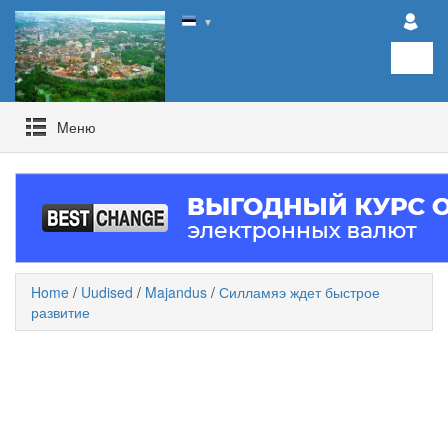
▼
Mеню
Home
/
Uudised
/
Majandus
/
Силламяэ ждет быстрое
развитие