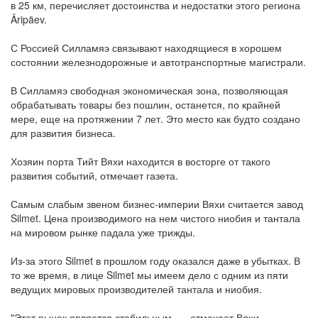
в 25 км, перечисляет достоинства и недостатки этого региона
Äripäev.
С Россией Силламяэ связывают находящиеся в хорошем
состоянии железнодорожные и автотранспортные магистрали.
В Силламяэ свободная экономическая зона, позволяющая
обрабатывать товары без пошлин, останется, по крайней
мере, еще на протяжении 7 лет. Это место как будто создано
для развития бизнеса.
Хозяин порта Тийт Вяхи находится в восторге от такого
развития событий, отмечает газета.
Самым слабым звеном бизнес-империи Вяхи считается завод
Silmet. Цена производимого на нем чистого ниобия и тантала
на мировом рынке падала уже трижды.
Из-за этого Silmet в прошлом году оказался даже в убытках. В
то же время, в лице Silmet мы имеем дело с одним из пяти
ведущих мировых производителей тантала и ниобия.
"Этот рынок является стабильным, — отмечает Вяхи. —