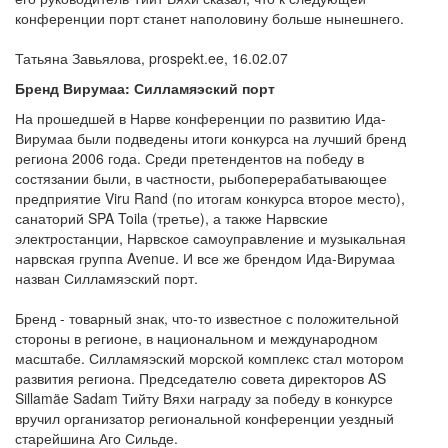
конференции порт станет наполовину больше нынешнего.
Татьяна Завьялова, prospekt.ee, 16.02.07
Бренд Вирумаа: Силламяэский порт
На прошедшей в Нарве конференции по развитию Ида-
Вирумаа были подведены итоги конкурса на лучший бренд
региона 2006 года. Среди претендентов на победу в
состязании были, в частности, рыбоперерабатывающее
предприятие Viru Rand (по итогам конкурса второе место),
санаторий SPA Toila (третье), а также Нарвские
электростанции, Нарвское самоуправление и музыкальная
нарвская группа Avenue. И все же брендом Ида-Вирумаа
назван Силламяэский порт.
Бренд - товарный знак, что-то известное с положительной
стороны в регионе, в национальном и международном
масштабе. Силламяэский морской комплекс стал мотором
развития региона. Председателю совета директоров AS
Sillamäe Sadam Тийту Вяхи награду за победу в конкурсе
вручил организатор региональной конференции уездный
старейшина Аго Сильде.