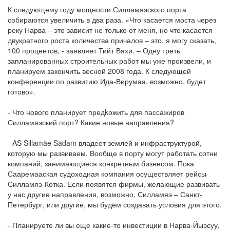
К следующему году мощности Силламяэского порта
собираются увеличить в два раза. «Что касается моста через
реку Нарва – это зависит не только от меня, но что касается
двукратного роста количества причалов – это, я могу сказать,
100 процентов, - заявляет Тийт Вяхи. – Одну треть
запланированных строительных работ мы уже произвели, и
планируем закончить весной 2008 года. К следующей
конференции по развитию Ида-Вирумаа, возможно, будет
готово».
- Что нового планирует предkожить для пассажиров
Силламяэский порт? Какие новые направления?
- AS Sillamäe Sadam владеет землей и инфраструктурой,
которую мы развиваем. Вообще в порту могут работать сотни
компаний, занимающиеся конкретным бизнесом. Пока
Сааремааская судоходная компания осуществляет рейсы
Силламяэ-Котка. Если появятся фирмы, желающие развивать
у нас другие направления, возможно, Силламяэ – Санкт-
Петербург, или другие, мы будем создавать условия для этого.
- Планируете ли вы еще какие-то инвестиции в Нарва-Йыэсуу,