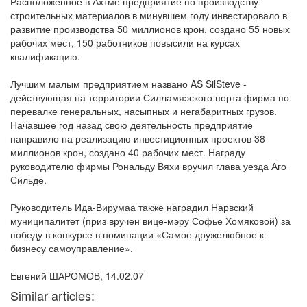
Расположенное в Ахтме предприятие по производству
строительных материалов в минувшем году инвестировало в
развитие производства 50 миллионов крон, создано 55 новых
рабочих мест, 150 работников повысили на курсах
квалификацию.
Лучшим малым предприятием названо AS SilSteve -
действующая на территории Силламяэского порта фирма по
перевалке генеральных, насыпных и негабаритных грузов.
Начавшее год назад свою деятельность предприятие
направило на реализацию инвестиционных проектов 38
миллионов крон, создано 40 рабочих мест. Награду
руководителю фирмы Рональду Вяхи вручил глава уезда Аго
Сильде.
Руководитель Ида-Вирумаа также наградил Нарвский
муниципалитет (приз вручен вице-мэру Софье Хомяковой) за
победу в конкурсе в номинации «Самое дружелюбное к
бизнесу самоуправление».
Евгений ШАРОМОВ, 14.02.07
Similar articles: