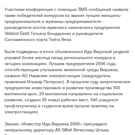
Участники конференции с помощью SMS-сообщений назвали
также победителей конкурсов на звания лучших женщины-
предпринимателя и мужчины-предпринимателя -
руководителя кохтла-ярвеского химического предприятия
Velsicol Eesti Татьяну Бондаренко и руководителя
Силламяэского порта Тийта Вяхи.
Были подведены и итоги объявленного Ида-Вируской уездной
управой более месяца назад регионального конкурса в
четырех номинациях. Лучшим предприятием 2006 года,
способствующим улучшению жизненной среды Вирумаа,
названо АО Нарвские электростанции (председатель
правления Ильмар Петерсен). В прошлом году энергетическое
предприятие инвестировало в развитие производства 300
миллионов крон, 20 миллионов направлено на социальное
развитие, создано 35 новых рабочих мест, 340 учащихся
профтехучилищ и студентов вузов прошли практику на
электростанциях.
Звание «Инвестор Ида-Вирумаа 2006» присуждено
генеральному директору AS Silbet Вячеславу Шлыку.