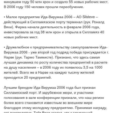
минувшем году 50 млн крон и создало 55 новых рабочих мест.
В 2006 году 150 человек прошли переобучение.
• Малое предприятие Ида-Вирумаа 2006 – АО Silsteve –
действующий в Силламяэском порту терминал (рук. Роналд
Вяхи). Фирма начала деятельность в феврале 2006 года,
инвестировала за год 38 млн крон и открыла в Силламяэ 40
новых рабочих мест.
• Дружелюбное к предпринимательству самоуправление Ида-
Вирумаа 2006 - уже второй год подряд победа присуждается г.
Нарве (рук. Тармо Таммисте). Признано, что здесь самая
лучшая динамика по росту количества предприятий в расчете
на душу населения – в 2006 году их появилось 3,5 на 1000
жителей. Всего же в Нарве на каждую тысячу жителей
приходится 20 предприятий.
Лучшим брендом Ида-Вирумаа 2006 года был признан
Cилламяэский порт. И зарубежное жюри, и участники
голосования в зале конференции признали, что наш регион
более всего становится известным во внешнем мире
благодаря этому молодому предприятию. Принимая награду,
его руководитель Тийт Вяхи сказал, что к следующей