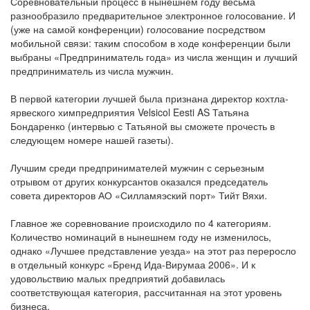
Соревновательный процесс в нынешнем году весьма
разнообразило предварительное электронное голосование. И
(уже на самой конференции) голосование посредством
мобильной связи: таким способом в ходе конференции были
выбраны «Предприниматель года» из числа женщин и лучший
предприниматель из числа мужчин.
В первой категории лучшей была признана директор кохтла-
ярвеского химпредприятия Velsicol Eesti AS Татьяна
Бондаренко (интервью с Татьяной вы сможете прочесть в
следующем номере нашей газеты).
Лучшим среди предпринимателей мужчин с серьезным
отрывом от других конкурсантов оказался председатель
совета директоров АО «Силламяэский порт» Тийт Вяхи.
Главное же соревнование происходило по 4 категориям.
Количество номинаций в нынешнем году не изменилось,
однако «Лучшее представление уезда» на этот раз переросло
в отдельный конкурс «Бренд Ида-Вирумаа 2006». И к
удовольствию малых предприятий добавилась
соответствующая категория, рассчитанная на этот уровень
бизнеса.