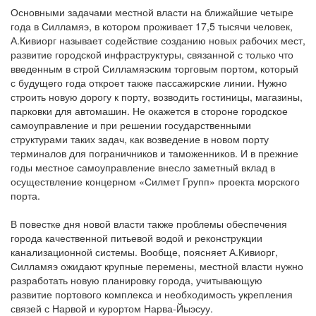
Основными задачами местной власти на ближайшие четыре
года в Силламяэ, в котором проживает 17,5 тысячи человек,
А.Кивиорг называет содействие созданию новых рабочих мест,
развитие городской инфраструктуры, связанной с только что
введенным в строй Силламяэским торговым портом, который
с будущего года откроет также пассажирские линии. Нужно
строить новую дорогу к порту, возводить гостиницы, магазины,
парковки для автомашин. Не окажется в стороне городское
самоуправление и при решении государственными
структурами таких задач, как возведение в новом порту
терминалов для пограничников и таможенников. И в прежние
годы местное самоуправление внесло заметный вклад в
осуществление концерном «Силмет Групп» проекта морского
порта.
В повестке дня новой власти также проблемы обеспечения
города качественной питьевой водой и реконструкции
канализационной системы. Вообще, поясняет А.Кивиорг,
Силламяэ ожидают крупные перемены, местной власти нужно
разработать новую планировку города, учитывающую
развитие портового комплекса и необходимость укрепления
связей с Нарвой и курортом Нарва-Йыэсуу.