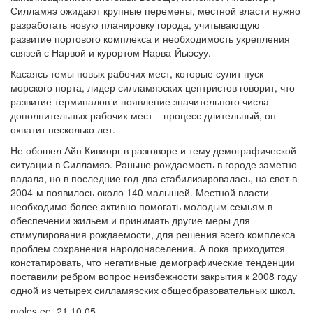
Силламяэ ожидают крупные перемены, местной власти нужно
разработать новую планировку города, учитывающую
развитие портового комплекса и необходимость укрепления
связей с Нарвой и курортом Нарва-Йыэсуу.
Касаясь темы новых рабочих мест, которые сулит пуск
морского порта, лидер силламяэских центристов говорит, что
развитие терминалов и появление значительного числа
дополнительных рабочих мест – процесс длительный, он
охватит несколько лет.
Не обошел Айн Кивиорг в разговоре и тему демографической
ситуации в Силламяэ. Раньше рождаемость в городе заметно
падала, но в последние год-два стабилизировалась, на свет в
2004-м появилось около 140 малышей. Местной власти
необходимо более активно помогать молодым семьям в
обеспечении жильем и принимать другие меры для
стимулирования рождаемости, для решения всего комплекса
проблем сохранения народонаселения. А пока приходится
констатировать, что негативные демографические тенденции
поставили ребром вопрос неизбежности закрытия к 2008 году
одной из четырех силламяэских общеобразовательных школ.
moles.ee, 21.10.05