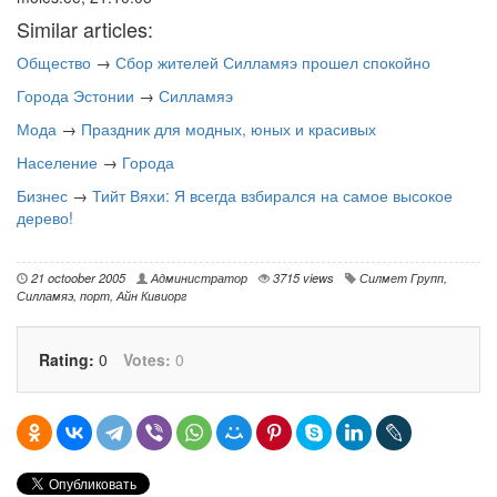
Similar articles:
Общество
→
Сбор жителей Силламяэ прошел спокойно
Города Эстонии
→
Силламяэ
Мода
→
Праздник для модных, юных и красивых
Население
→
Города
Бизнес
→
Тийт Вяхи: Я всегда взбирался на самое высокое
дерево!
21 octoober 2005
Администратор
3715 views
Силмет Групп
,
Силламяэ
,
порт
,
Айн Кивиорг
Rating:
0
Votes:
0