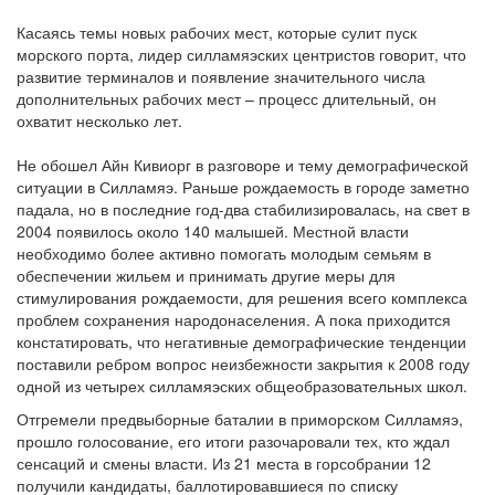
Касаясь темы новых рабочих мест, которые сулит пуск
морского порта, лидер силламяэских центристов говорит, что
развитие терминалов и появление значительного числа
дополнительных рабочих мест – процесс длительный, он
охватит несколько лет.
Не обошел Айн Кивиорг в разговоре и тему демографической
ситуации в Силламяэ. Раньше рождаемость в городе заметно
падала, но в последние год-два стабилизировалась, на свет в
2004 появилось около 140 малышей. Местной власти
необходимо более активно помогать молодым семьям в
обеспечении жильем и принимать другие меры для
стимулирования рождаемости, для решения всего комплекса
проблем сохранения народонаселения. А пока приходится
констатировать, что негативные демографические тенденции
поставили ребром вопрос неизбежности закрытия к 2008 году
одной из четырех силламяэских общеобразовательных школ.
Отгремели предвыборные баталии в приморском Силламяэ,
прошло голосование, его итоги разочаровали тех, кто ждал
сенсаций и смены власти. Из 21 места в горсобрании 12
получили кандидаты, баллотировавшиеся по списку