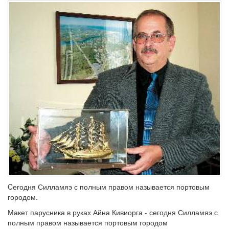
Cегодня Силламяэ с полным правом называется портовым
городом.
Макет парусника в руках Айна Кивиорга - сегодня Силламяэ с
полным правом называется портовым городом