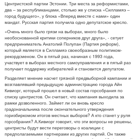
Центристской партии Эстонии. Три места за реформистами,
два – за республиканцами, столько же у списка «Силламяэ –
город будущего», у блока «Вперед вместе с нами» один
мандат. Русская партия получила одно депутатское кресло.
«Очень много было грязи на выборах, много было
необоснованной критики соперников друг друга», - сетует
предприниматель Анатолий Полупан (Партия реформ),
который является в Силламяэ своеобразным политиком-
рекордсменом. Он в пятый раз, начиная с 1993 года,
участвует в выборах местного самоуправления и в пятый раз
получает поддержку избирателей и становится депутатом.
Разделяет мнение насчет грязной предвыборной кампании и
возглавлявший предыдущую администрацию города Айн
Кивиорг, который прошел в новый состав горсобрания по
списку центристов. Он считает, что кампания выходила за
рамки дозволенного. Займет ли он вновь кресло
градоначальника после окончательного утверждения
горизбиркомом итогов местных выборов? А кто станет у руля
горсобрания? А.Кивиорг говорит, что эти вопросы не решены,
центристы будут вести переговоры о коалиции с
предполагаемыми партнерами из других партий. Он также