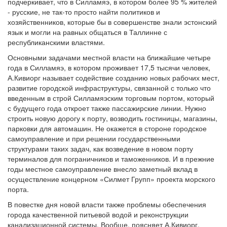
подчеркивает, что в Силламяэ, в котором более 95 % жителей
- русские, не так-то просто найти политиков и
хозяйственников, которые бы в совершенстве знали эстонский
язык и могли на равных общаться в Таллинне с
республиканскими властями.
Основными задачами местной власти на ближайшие четыре
года в Силламяэ, в котором проживает 17,5 тысячи человек,
А.Кивиорг называет содействие созданию новых рабочих мест,
развитие городской инфраструктуры, связанной с только что
введенным в строй Силламяэским торговым портом, который
с будущего года откроет также пассажирские линии. Нужно
строить новую дорогу к порту, возводить гостиницы, магазины,
парковки для автомашин. Не окажется в стороне городское
самоуправление и при решении государственными
структурами таких задач, как возведение в новом порту
терминалов для пограничников и таможенников. И в прежние
годы местное самоуправление внесло заметный вклад в
осуществление концерном «Силмет Групп» проекта морского
порта.
В повестке дня новой власти также проблемы обеспечения
города качественной питьевой водой и реконструкции
канализационной системы. Вообще, поясняет А.Кивиорг,