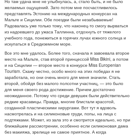
Но там удача мне не улыбнулась, а, стало быть, и не было
желаемых ощущений. Зато потом мне посчастливилось
представлять Эстонию на международных конкурсах на
Мальте и Сицилии. Обе поездки были незабываемые!
Радовалась уже только тому, что наконец-то смогу вырваться
из надоевшего до ужаса Таллинна, отдохнуть от тяжелого
учебного года, понежиться в горячих лучах южного солнца и
искупаться в Средиземном море.
Все это мне удалось. Более того, сначала я завоевала второе
место на Мальте, став второй принцессой Miss Bikini, а потом
и на Сицилии — второе место в конкурсе Miss Europenian
Tourism. Скажу честно, особо много на этих победах я не
заработала, но они очень много для меня значили. Стать
второй, обойдя без малого полсотни участниц, — это было
для меня своего рода достижение. Причем достаточно
неожиданное. Потому что среди девушек были действительно
редкие красавицы. Правда, многие блистали красотой,
созданной пластическими хирургами. Вот тут я вдоволь
насмотрелась и на силиконовые груди, попы, на лица с
подтяжками. Может, из зала это и смотрится идеально, но при
ближайшем рассмотрении, особенно если силиконовая дама
без макияжа, зрелище не самое приятное. А когда