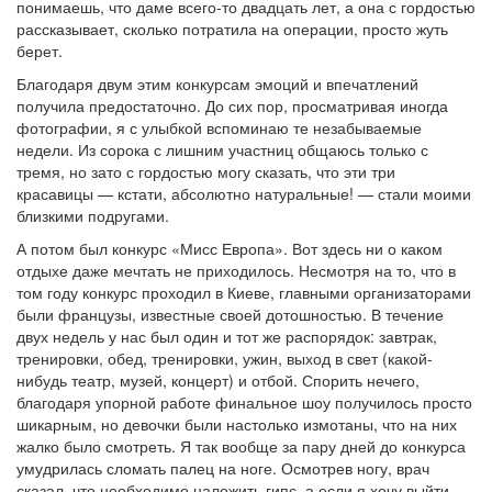
понимаешь, что даме всего-то двадцать лет, а она с гордостью
рассказывает, сколько потратила на операции, просто жуть
берет.
Благодаря двум этим конкурсам эмоций и впечатлений
получила предостаточно. До сих пор, просматривая иногда
фотографии, я с улыбкой вспоминаю те незабываемые
недели. Из сорока с лишним участниц общаюсь только с
тремя, но зато с гордостью могу сказать, что эти три
красавицы — кстати, абсолютно натуральные! — стали моими
близкими подругами.
А потом был конкурс «Мисс Европа». Вот здесь ни о каком
отдыхе даже мечтать не приходилось. Несмотря на то, что в
том году конкурс проходил в Киеве, главными организаторами
были французы, известные своей дотошностью. В течение
двух недель у нас был один и тот же распорядок: завтрак,
тренировки, обед, тренировки, ужин, выход в свет (какой-
нибудь театр, музей, концерт) и отбой. Спорить нечего,
благодаря упорной работе финальное шоу получилось просто
шикарным, но девочки были настолько измотаны, что на них
жалко было смотреть. Я так вообще за пару дней до конкурса
умудрилась сломать палец на ноге. Осмотрев ногу, врач
сказал, что необходимо наложить гипс, а если я хочу выйти