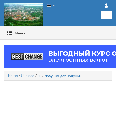
▼
Mеню
Home
/
Uudised
/
Ilu
/
Ловушка для золушки