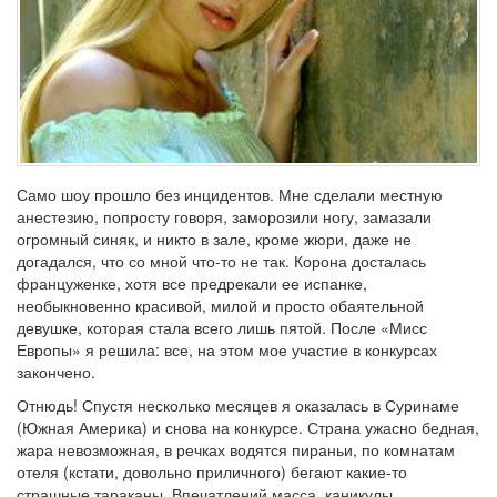
Само шоу прошло без инцидентов. Мне сделали местную
анестезию, попросту говоря, заморозили ногу, замазали
огромный синяк, и никто в зале, кроме жюри, даже не
догадался, что со мной что-то не так. Корона досталась
француженке, хотя все предрекали ее испанке,
необыкновенно красивой, милой и просто обаятельной
девушке, которая стала всего лишь пятой. После «Мисс
Европы» я решила: все, на этом мое участие в конкурсах
закончено.
Отнюдь! Спустя несколько месяцев я оказалась в Суринаме
(Южная Америка) и снова на конкурсе. Страна ужасно бедная,
жара невозможная, в речках водятся пираньи, по комнатам
отеля (кстати, довольно приличного) бегают какие-то
страшные тараканы. Впечатлений масса, каникулы