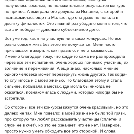
получились веселые, но положительных результатов конкурс
не принес. А выиграла его девушка из Испании, с которой я
познакомилась еще на Мальте, где она даже не попала в
десятку финалисток. Это лишний раз убедило меня в том, что
все эти победы — довольно субъективное дело.
Вот уже год, как я не участвую ни в каких конкурсах. Но все
равно совсем жить без этого не получается. Меня часто
приглашают в жюри, и, как правило, я не отказываюсь.
Именно благодаря тому, что когда-то сама не раз проходила
через все эти испытания, очень хорошо понимаю участниц, их
волнение и переживания. А еще знаю, насколько мнение
одного человека может перевернуть жизнь другого. Так когда-
то случилось и с моей жизнью. Но благодаря этому я стала
сильнее, побывала в местах, где могла бы никогда не
оказаться, познакомилась с людьми, которых никогда бы не
встретила.
Со стороны все эти конкурсы кажутся очень красивыми, но это
далеко не так. Мне повезло: в моей жизни не было той грязи,
про которую так любят рассказывать участницы (сплетни и
слухи не в счет), но это не означает, что ее нет. Наверное,
просто нужно уметь обходить все это стороной. И слова