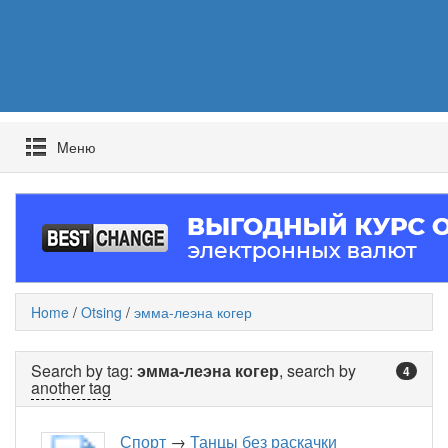
Mеню
Home
/
Otsing
/
эмма-леэна когер
Search by tag:
эмма-леэна когер
, search by
4
another tag
Спорт
→
Танцы без раскачки