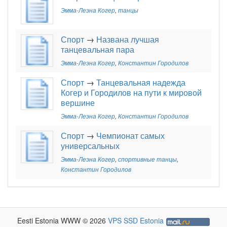
Эмма-Леэна Когер
,
танцы
Спорт
→
Названа лучшая
танцевальная пара
Эмма-Леэна Когер
,
Константин Городилов
Спорт
→
Танцевальная надежда
Когер и Городилов на пути к мировой
вершине
Эмма-Леэна Когер
,
Константин Городилов
Спорт
→
Чемпионат самых
универсальных
Эмма-Леэна Когер
,
спортивные танцы
,
Константин Городилов
Eesti Estonia WWW © 2026
VPS SSD Estonia