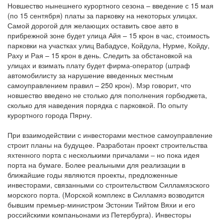
Новшество нынешнего курортного сезона – введение с 15 мая
(по 15 сентября) платы за парковку на некоторых улицах.
Самой дорогой для желающих оставить свое авто в
прибрежной зоне будет улица Айя – 15 крон в час, стоимость
парковки на участках улиц Вабадусе, Койдула, Нурме, Койду,
Раху и Рая – 15 крон в день. Следить за обстановкой на
улицах и взимать плату будет фирма-оператор (штраф
автомобилисту за нарушение введенных местным
самоуправлением правил – 250 крон). Мэр говорит, что
новшество введено не столько для пополнения горбюджета,
сколько для наведения порядка с парковкой. По опыту
курортного города Пярну.
При взаимодействии с инвесторами местное самоуправление
строит планы на будущее. Разработан проект строительства
яхтенного порта с несколькими причалами – но пока идея
порта на бумаге. Более реальными для реализации в
ближайшие годы являются проекты, предложенные
инвесторами, связанными со строительством Силламяэского
морского порта. (Морской комплекс в Силламяэ возводится
бывшим премьер-министром Эстонии Тийтом Вяхи и его
российскими компаньонами из Петербурга). Инвесторы