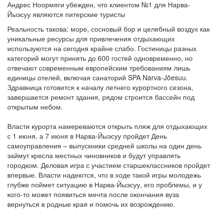
Андрес Ноормяги убежден, что клиентом №1 для Нарва-
Йыэсуу являются питерские туристы
Реальность такова: море, сосновый бор и целебный воздух как
уникальные ресурсы для привлечения отдыхающих
используются на сегодня крайне слабо. Гостиницы разных
категорий могут принять до 600 гостей одновременно, но
отвечают современным европейским требованиям лишь
единицы отелей, включая санаторий SPA Narva-Jõesuu.
Здравница готовится к началу летнего курортного сезона,
завершается ремонт здания, рядом строится бассейн под
открытым небом.
Власти курорта намереваются открыть пляж для отдыхающих
с 1 июня, а 7 июня в Нарва-Йыэсуу пройдет День
самоуправления – выпускники средней школы на один день
займут кресла местных чиновников и будут управлять
городком. Деловая игра с участием старшеклассников пройдет
впервые. Власти надеются, что в ходе такой игры молодежь
глубже поймет ситуацию в Нарва-Йыэсуу, его проблемы, и у
кого-то может появиться мечта после окончания вуза
вернуться в родные края и помочь их возрождению.