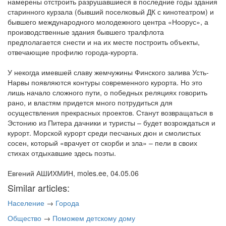
намерены отстроить разрушавшиеся в последние годы здания
старинного курзала (бывший поселковый ДК с кинотеатром) и
бывшего международного молодежного центра «Ноорус», а
производственные здания бывшего тралфлота
предполагается снести и на их месте построить объекты,
отвечающие профилю города-курорта.
У некогда имевшей славу жемчужины Финского залива Усть-
Нарвы появляются контуры современного курорта. Но это
лишь начало сложного пути, о победных реляциях говорить
рано, и властям придется много потрудиться для
осуществления прекрасных проектов. Станут возвращаться в
Эстонию из Питера дачники и туристы – будет возрождаться и
курорт. Морской курорт среди песчаных дюн и смолистых
сосен, который «врачует от скорби и зла» – пели в своих
стихах отдыхавшие здесь поэты.
Евгений АШИХМИН, moles.ee, 04.05.06
Similar articles:
Население
→
Города
Общество
→
Поможем детскому дому