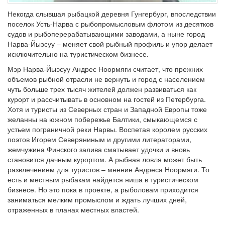
Некогда слывшая рыбацкой деревня Гунгербург, впоследствии
поселок Усть-Нарва с рыбопромысловым флотом из десятков
судов и рыбоперерабатывающими заводами, а ныне город
Нарва-Йыэсуу – меняет свой рыбный профиль и упор делает
исключительно на туристическом бизнесе.
Мэр Нарва-Йыэсуу Андрес Ноормяги считает, что прежних
объемов рыбной отрасли не вернуть и город с населением
чуть больше трех тысяч жителей должен развиваться как
курорт и рассчитывать в основном на гостей из Петербурга.
Хотя и туристы из Северных стран и Западной Европы тоже
желанны на южном побережье Балтики, смыкающемся с
устьем пограничной реки Нарвы. Воспетая королем русских
поэтов Игорем Северяниным и другими литераторами,
жемчужина Финского залива сматывает удочки и вновь
становится дачным курортом. А рыбная ловля может быть
развлечением для туристов – мнение Андреса Ноормяги. То
есть и местным рыбакам найдется ниша в туристическом
бизнесе. Но это пока в проекте, а рыболовам приходится
заниматься мелким промыслом и ждать лучших дней,
отраженных в планах местных властей.