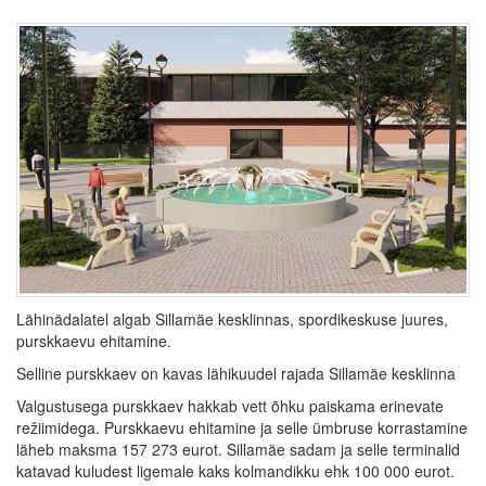
Lähinädalatel algab Sillamäe kesklinnas, spordikeskuse juures,
purskkaevu ehitamine.
Selline purskkaev on kavas lähikuudel rajada Sillamäe kesklinna
Valgustusega purskkaev hakkab vett õhku paiskama erinevate
režiimidega. Purskkaevu ehitamine ja selle ümbruse korrastamine
läheb maksma 157 273 eurot. Sillamäe sadam ja selle terminalid
katavad kuludest ligemale kaks kolmandikku ehk 100 000 eurot.