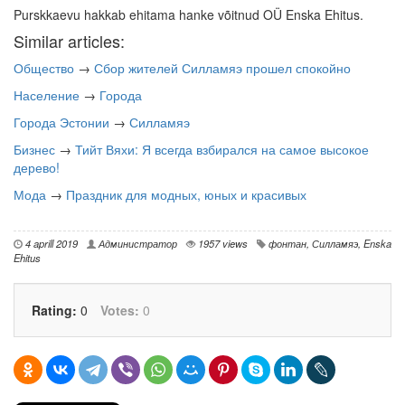
Purskkaevu hakkab ehitama hanke võitnud OÜ Enska Ehitus.
Similar articles:
Общество
→
Сбор жителей Силламяэ прошел спокойно
Население
→
Города
Города Эстонии
→
Силламяэ
Бизнес
→
Тийт Вяхи: Я всегда взбирался на самое высокое
дерево!
Мода
→
Праздник для модных, юных и красивых
4 aprill 2019
Администратор
1957 views
фонтан
,
Силламяэ
,
Enska
Ehitus
Rating:
0
Votes:
0