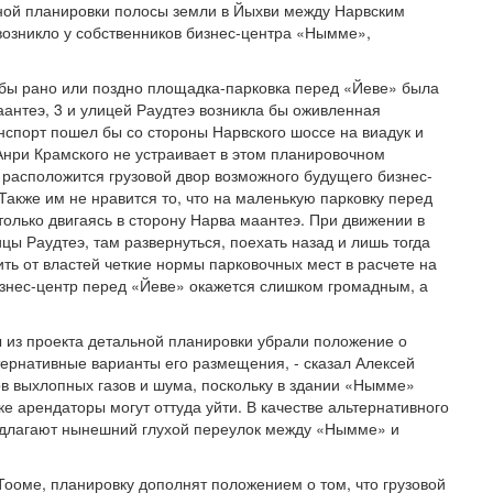
ной планировки полосы земли в Йыхви между Нарвским
возникло у собственников бизнес-центра «Нымме»,
тобы рано или поздно площадка-парковка перед «Йеве» была
антеэ, 3 и улицей Раудтеэ возникла бы оживленная
анспорт пошел бы со стороны Нарвского шоссе на виадук и
нри Крамского не устраивает в этом планировочном
 расположится грузовой двор возможного будущего бизнес-
Также им не нравится то, что на маленькую парковку перед
только двигаясь в сторону Нарва маантеэ. При движении в
цы Раудтеэ, там развернуться, поехать назад и лишь тогда
ть от властей четкие нормы парковочных мест в расчете на
знес-центр перед «Йеве» окажется слишком громадным, а
ы из проекта детальной планировки убрали положение о
ернативные варианты его размещения, - сказал Алексей
ов выхлопных газов и шума, поскольку в здании «Нымме»
е арендаторы могут оттуда уйти. В качестве альтернативного
редлагают нынешний глухой переулок между «Нымме» и
Тооме, планировку дополнят положением о том, что грузовой