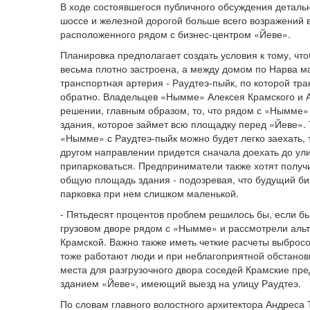
В ходе состоявшегося публичного обсуждения деталь
шоссе и железной дорогой больше всего возражений 
расположенного рядом с бизнес-центром «Йеве».
Планировка предполагает создать условия к тому, ч
весьма плотно застроена, а между домом по Нарва ма
транспортная артерия - Раудтеэ-пыйк, по которой тр
обратно. Владельцев «Нымме» Алексея Крамского и А
решении, главным образом, то, что рядом с «Нымме»
здания, которое займет всю площадку перед «Йеве». 
«Нымме» с Раудтеэ-пыйк можно будет легко заехать, 
другом направлении придется сначала доехать до ули
припарковаться. Предприниматели также хотят получи
общую площадь здания - подозревая, что будущий би
парковка при нем слишком маленькой.
- Пятьдесят процентов проблем решилось бы, если б
грузовом дворе рядом с «Нымме» и рассмотрели альт
Крамской. Важно также иметь четкие расчеты выброс
тоже работают люди и при неблагоприятной обстановк
места для разгрузочного двора соседей Крамские п
зданием «Йеве», имеющий выезд на улицу Раудтеэ.
По словам главного волостного архитектора Андреса 