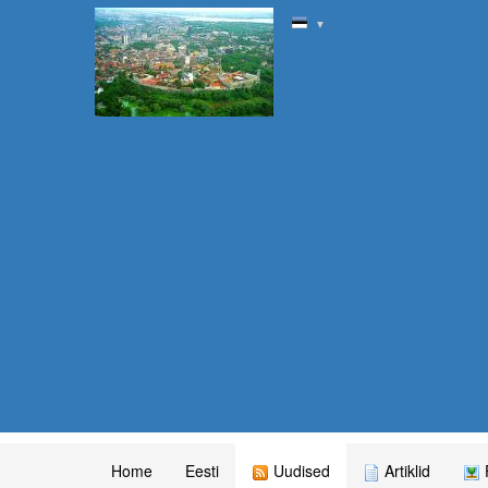
▼
Home
Eesti
Uudised
Artiklid