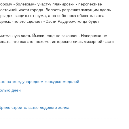
торому «болевому» участку планировки - перспективе
осточной части города. Волость разрешит живущим вдоль
ры для защиты от шума, а на себя пока обязательства
ясь, что это сделает «Ээсти Раудтеэ», когда будет
ительную часть Йыхви, еще не закончен. Наверняка не
знать, что все это, похоже, интересно лишь мизерной части
сто на международном конкурсе моделей
олько дней
рило строительство ледового холла