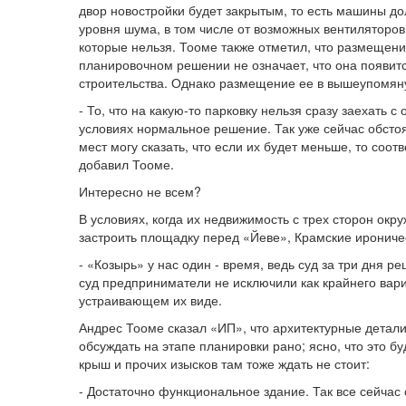
двор новостройки будет закрытым, то есть машины до
уровня шума, в том числе от возможных вентиляторов
которые нельзя. Тооме также отметил, что размещен
планировочном решении не означает, что она появитс
строительства. Однако размещение ее в вышеупомяну
- То, что на какую-то парковку нельзя сразу заехать с
условиях нормальное решение. Так уже сейчас обсто
мест могу сказать, что если их будет меньше, то соот
добавил Тооме.
Интересно не всем?
В условиях, когда их недвижимость с трех сторон ок
застроить площадку перед «Йеве», Крамские иронич
- «Козырь» у нас один - время, ведь суд за три дня 
суд предприниматели не исключили как крайнего вари
устраивающем их виде.
Андрес Тооме сказал «ИП», что архитектурные детали
обсуждать на этапе планировки рано; ясно, что это бу
крыш и прочих изысков там тоже ждать не стоит:
- Достаточно функциональное здание. Так все сейчас 