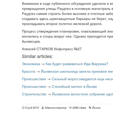
Внимание в ходе публичного обсуждения уделили и в
превращения улицы Раудтеэ в основную магистраль в
Раудтеэ самим строить более высокие и плотные забо
создавать здесь шумозащитные барьеры не берет, наде
прокладывать второе полотно железной дороги.
Процесс утверждения планировки, охватывающей знач
кончились и споры вокруг нее. Однако приходится при
йыхвисцев.
Алексей СТАРКОВ Инфопресс №27
Similar articles:
Экономика
→
Как будет развиваться Ида-Вирумаа?
Красота
→
Йыхвиская школьница заняла призовое ме
Происшествия
→
Сильный мороз ожидается еще неск
Происшествия
→
Стихийный митинг в Йыхви
Строительство
→
Йыхвиское волостное собрание одоб
5 juuli 2010
Администратор
2086 views
Йыхви