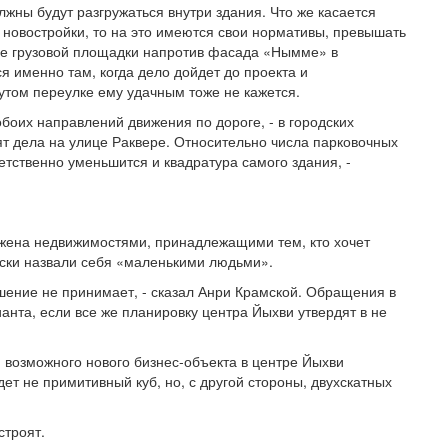
лжны будут разгружаться внутри здания. Что же касается
 новостройки, то на это имеются свои нормативы, превышать
ие грузовой площадки напротив фасада «Нымме» в
я именно там, когда дело дойдет до проекта и
том переулке ему удачным тоже не кажется.
 обоих направлений движения по дороге, - в городских
ят дела на улице Раквере. Относительно числа парковочных
ветственно уменьшится и квадратура самого здания, -
ружена недвижимостями, принадлежащими тем, кто хочет
ески назвали себя «маленькими людьми».
решение не принимает, - сказал Анри Крамской. Обращения в
анта, если все же планировку центра Йыхви утвердят в не
 возможного нового бизнес-объекта в центре Йыхви
дет не примитивный куб, но, с другой стороны, двухскатных
строят.