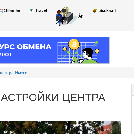
Sillamäe
Travel
Sisukaart
Äri
 центра Йыхви
ЗАСТРОЙКИ ЦЕНТРА