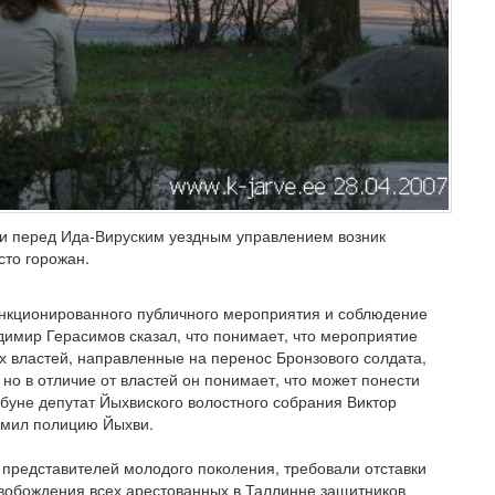
ви перед Ида-Вируским уездным управлением возник
сто горожан.
анкционированного публичного мероприятия и соблюдение
димир Герасимов сказал, что понимает, что мероприятие
их властей, направленные на перенос Бронзового солдата,
о в отличие от властей он понимает, что может понести
ибуне депутат Йыхвиского волостного собрания Виктор
омил полицию Йыхви.
 представителей молодого поколения, требовали отставки
вобождения всех арестованных в Таллинне защитников