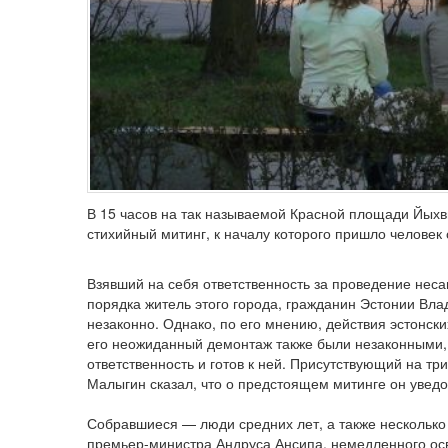
В 15 часов на так называемой Красной площади Йых
стихийный митинг, к началу которого пришло человек 
Взявший на себя ответственность за проведение нес
порядка житель этого города, гражданин Эстонии Вла
незаконно. Однако, по его мнению, действия эстонск
его неожиданный демонтаж также были незаконными, н
ответственность и готов к ней. Присутствующий на тр
Малыгин сказал, что о предстоящем митинге он увед
Собравшиеся — люди средних лет, а также несколько
премьер-министра Андруса Ансипа, немедленного ос