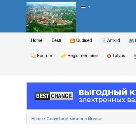
▼
Home
Eesti
Uudised
Artiklid
Foorum
Registreerimine
Tutvus
Home
/
Стихийный митинг в Йыхви