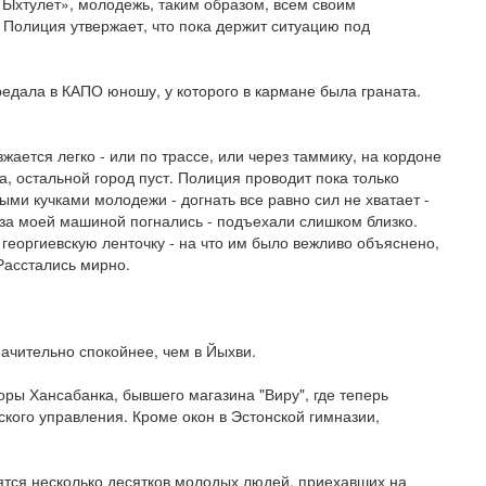
 Ыхтулет», молодежь, таким образом, всем своим
Полиция утвержает, что пока держит ситуацию под
едала в КАПО юношу, у которого в кармане была граната.
жается легко - или по трассе, или через таммику, на кордоне
, остальной город пуст. Полиция проводит пока только
ми кучками молодежи - догнать все равно сил не хватает -
 за моей машиной погнались - подъехали слишком близко.
георгиевскую ленточку - на что им было вежливо объяснено,
 Расстались мирно.
начительно спокойнее, чем в Йыхви.
оры Хансабанка, бывшего магазина "Виру", где теперь
ского управления. Кроме окон в Эстонской гимназии,
тся несколько десятков молодых людей, приехавших на