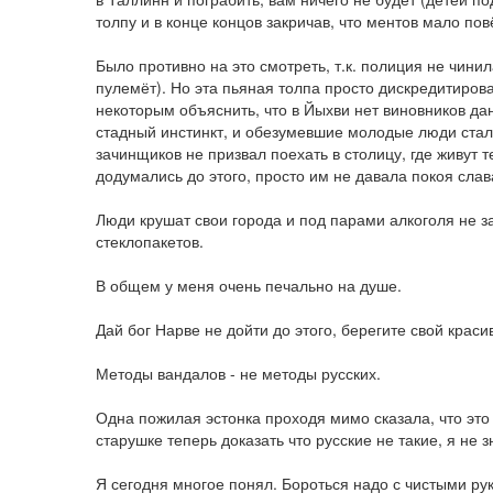
толпу и в конце концов закричав, что ментов мало по
Было противно на это смотреть, т.к. полиция не чини
пулемёт). Но эта пьяная толпа просто дискредитиров
некоторым объяснить, что в Йыхви нет виновников да
стадный инстинкт, и обезумевшие молодые люди стали
зачинщиков не призвал поехать в столицу, где живут 
додумались до этого, просто им не давала покоя сла
Люди крушат свои города и под парами алкоголя не з
стеклопакетов.
В общем у меня очень печально на душе.
Дай бог Нарве не дойти до этого, берегите свой краси
Методы вандалов - не методы русских.
Одна пожилая эстонка проходя мимо сказала, что это 
старушке теперь доказать что русские не такие, я не з
Я сегодня многое понял. Бороться надо с чистыми рук