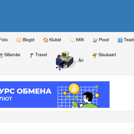
Foto
Blogid
Klubid
KKK
Pood
Teade
Sillamäe
Travel
Sisukaart
Äri