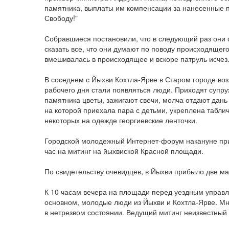
памятника, выплаты им компенсации за нанесенные п
Свободу!"
Собравшиеся постановили, что в следующий раз они с
сказать все, что они думают по поводу происходящег
вмешивалась в происходящее и вскоре патруль исчез
В соседнем с Йыхви Кохтла-Ярве в Старом городе во
рабочего дня стали появляться люди. Приходят супру
памятника цветы, зажигают свечи, молча отдают дан
на которой приехала пара с детьми, укреплена таблич
некоторых на одежде георгиевские ленточки.
Городской молодежный Интернет-форум накануне при
час на митинг на йыхвиской Красной площади.
По свидетельству очевидцев, в Йыхви прибыло две м
К 10 часам вечера на площади перед уездным управ
основном, молодые люди из Йыхви и Кохтла-Ярве. М
в нетрезвом состоянии. Ведущий митинг неизвестный