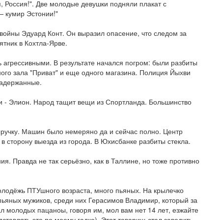
, Россия!". Две молодые девушки подняли плакат с
— кумир Эстонии!"
войны Эдуард Конт. Он выразил опасение, что следом за
тник в Кохтла-Ярве.
 агрессивными. В результате начался погром: были разбиты
ного зала "Приват" и еще одного магазина. Полиция Йыхви
задержанные.
ли - Элион. Народ тащит вещи из Спортланда. Большинство
ручку. Машин было немеряно да и сейчас полно. Центр
 сторону выезда из города. В Юхисбанке разбиты стекла.
ния. Правда не так серьёзно, как в Таллине, но тоже противно
олодёжь ПТУшного возраста, много пьяных. На крылечко
пьяных мужиков, среди них Герасимов Владимир, который за
ал молодых пацаноы, говоря им, мол вам нет 14 лет, езжайте
дставлять это по моему гадко). Этот товарищ стал заводить