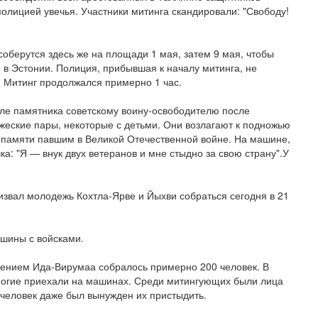
олицией увечья. Участники митинга скандировали: "Свободу!
оберутся здесь же на площади 1 мая, затем 9 мая, чтобы
о в Эстонии. Полиция, прибывшая к началу митинга, не
. Митинг продолжался примерно 1 час.
зле памятника советскому воину-освободителю после
жеские пары, некоторые с детьми. Они возлагают к подножью
ь памяти павшим в Великой Отечественной войне. На машине,
ка: "Я — внук двух ветеранов и мне стыдно за свою страну".У
звал молодежь Кохтла-Ярве и Йыхви собраться сегодня в 21
ашины с войсками.
лением Ида-Вирумаа собралось примерно 200 человек. В
ногие приехали на машинах. Среди митингующих были лица
 человек даже был вынужден их пристыдить.