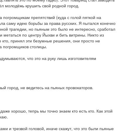
вёл молодёжь крушить свой родной город.
ла погромщикам препятствий (куда с голой пяткой на
ала саму идею борьбы за права русских. Я пытался конечно
нной трагедии, но пьяным это было не интересно, сработал
 метаться по центру Йыхви и бить витрины. Никто из
те кто, принял эти безумные решения, они просто не
ва погромщиков столицы.
адумываются, что это на руку лишь изготовителям
вый город, не ведитесь на пьяных провокаторов.
даже хорошо, тепрь мы точно знаем кто есть кто. Как этой
наю.
ами и трезвой головой, иначе скажут, что это были пьяные