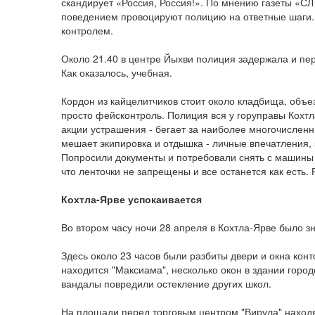
скандирует «Россия, Россия!». По мнению газеты «СЛ
поведением провоцируют полицию на ответные шаги. 
контролем.
Около 21.40 в центре Йыхви полиция задержала и пер
Как оказалось, учебная.
Кордон из кайцелитчиков стоит около кладбища, объез
просто фейсконтроль. Полиция вся у горуправы Кохтла
акции устрашения - бегает за наиболее многочисленны
мешает экипировка и отдышка - личные впечатления,
Попросили документы и потребовали снять с машины 
что ленточки не запрещены и все останется как есть.
Кохтла-Ярве успокаивается
Во втором часу ночи 28 апреля в Кохтла-Ярве было з
Здесь около 23 часов были разбиты двери и окна конт
находится "Максиама", несколько окон в здании город
вандалы повредили остекление других школ.
На площади перед торговым центром "Вирула" находя