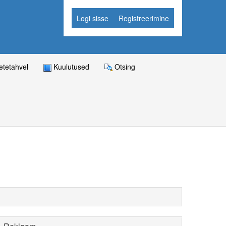
Logi sisse
Registreerimine
tetahvel
Kuulutused
Otsing