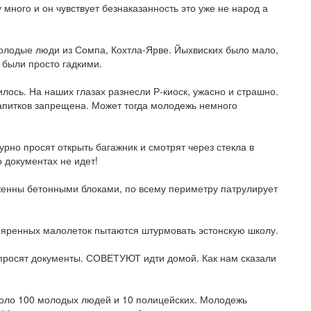
ду много и он чувствует безнаказанность это уже не народ а
олодые люди из Сомпа, Кохтла-Ярве. Йыхвиских было мало,
 были просто гадкими.
лось. На наших глазах разнесли Р-киоск, ужасно и страшно.
 апитков запрещена. Может тогда молодежь немного
урно просят открыть багажник и смотрят через стекла в
 документах не идет!
женны бетонными блоками, по всему периметру патрулирует
ъяренных малолеток пытаются штурмовать эстонскую школу.
росят документы. СОВЕТУЮТ идти домой. Как нам сказали
коло 100 молодых людей и 10 полицейских. Молодежь