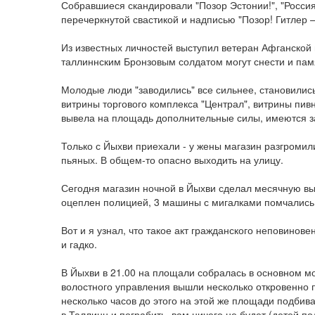
Собравшиеся скандировали "Позор Эстонии!", "Россия
перечеркнутой свастикой и надписью "Позор! Гитлер 
Из известных личностей выступил ветеран Афганской 
таллиннским Бронзовым солдатом могут снести и памя
Молодые люди "заводились" все сильнее, становились
витрины торгового комплекса "Централ", витрины пив
вывела на площадь дополнительные силы, имеются 
Только с Йыхви приехали - у жены магазин разгроми
пьяных. В общем-то опасно выходить на улицу.
Сегодня магазин ночной в Йыхви сделал месячную вы
оцеплен полицией, 3 машины с мигалками помчались в
Вот и я узнал, что такое акт гражданского неповинове
и гадко.
В Йыхви в 21.00 на площали собралась в основном м
волостного управления вышли несколько откровенно 
несколько часов до этого на этой же площади подбив
в Таллинн и пограбить, вам ничего не будет (детей по