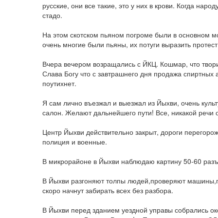
русские, они все такие, это у них в крови. Когда наро
стадо.
На этом скотском пьяном погроме были в основном м
очень многие были пьяны, их потуги выразить протест
Вчера вечером возращались с ЙКЦ. Кошмар, что твори
Слава Богу что с завтрашнего дня продажа спиртных
поутихнет.
Я сам лично въезжал и выезжал из Йыхви, очень культ
салон. Желают дальнейшего пути! Все, никакой речи о
Центр Йыхви действительно закрыт, дороги перегоро
полиция и военные.
В микрорайоне в Йыхви наблюдаю картину 50-60 раз
В Йыхви разгоняют толпы людей,проверяют машины,п
скоро начнут забирать всех без разбора.
В Йыхви перед зданием уездной управы собрались о